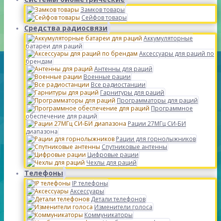
Замков товары
Сейфов товары
Средства радиосвязи
Аккумуляторные
батареи для раций
Аксессуары для раций по
брендам
Антенны для раций
Военные рации
Все радиостанции
Гарнитуры для раций
Программаторы для раций
Программное
обеспечение для раций
Рации 27МГц СИ-БИ
диапазона
Рации для горнолыжников
Спутниковые антенны
Цифровые рации
Чехлы для раций
Телефоны
IP телефоны
Аксессуары
Детали телефонов
Изменители голоса
Коммуникаторы