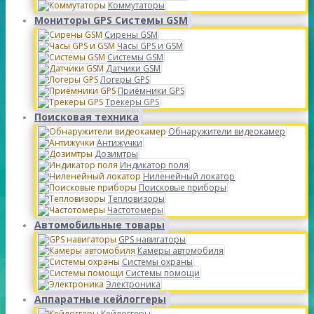
Коммутаторы
Мониторы GPS Системы GSM
Сирены GSM
Часы GPS и GSM
Системы GSM
Датчики GSM
Логеры GPS
Приёмники GPS
Трекеры GPS
Поисковая техника
Обнаружители видеокамер
Антижучки
Дозимтры
Индикатор поля
Ниленейный локатор
Поисковые приборы
Тепловизоры
Частотомеры
Автомобильные товары
GPS навигаторы
Камеры автомобиля
Системы охраны
Системы помощи
Электроника
Аппаратные кейлоггеры
Кейлоггеры