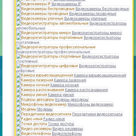
Видеокамеры IP
Видеокамеры беспроводные
Видеокамеры проводные
Видеокамеры уличные
Видеорегистраторы
автомобильные
Видеорегистраторы микро
Видеорегистраторы
портативные
Видеорегистраторы профессиональные
Видеорегистраторы
спортивные
Видеорегистраторы
цифровые
Камера взрывозащищенная
Камера лазерная
Камера ночная
Камера распознавания
Камера умная
Кодеры-декодеры
Микрофоны видеокамер
Модемы
Передатчики видеосигнала
Радио няня
Точки доступа
Видео ресиверы
Видеотелефоны