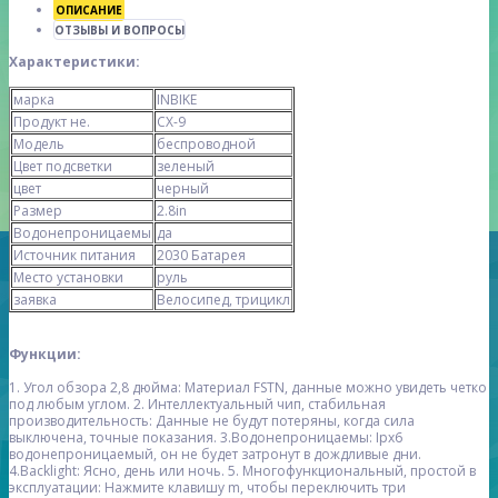
ОПИСАНИЕ
ОТЗЫВЫ И ВОПРОСЫ
Характеристики:
марка
INBIKE
Продукт не.
CX-9
Модель
беспроводной
Цвет подсветки
зеленый
цвет
черный
Размер
2.8in
Водонепроницаемы
да
Источник питания
2030 Батарея
Место установки
руль
заявка
Велосипед, трицикл
Функции:
1. Угол обзора 2,8 дюйма:
Материал FSTN, данные можно увидеть четко
под любым углом.
2. Интеллектуальный чип, стабильная
производительность:
Данные не будут потеряны, когда сила
выключена, точные показания.
3.Водонепроницаемы:
Ipx6
водонепроницаемый, он не будет затронут в дождливые дни.
4.Backlight:
Ясно, день или ночь.
5. Многофункциональный, простой в
эксплуатации:
Нажмите клавишу m, чтобы переключить три