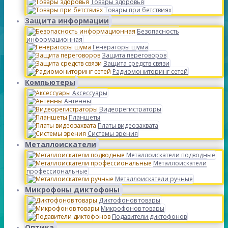
Товары здоровья
Товары при бетствиях
Защита информации
Безопасность
информационная
Генераторы шума
Защита переговоров
Защита средств связи
Радиомониторинг сетей
Компьютеры
Аксессуары
Антенны
Видеорегистраторы
Планшеты
Платы видеозахвата
Системы зрения
Металлоискатели
Металлоискатели подводные
Металлоискатели
профессиональные
Металлоискатели ручные
Микрофоны диктофоны
Диктофонов товары
Микрофонов товары
Подавители диктофонов
Оптика