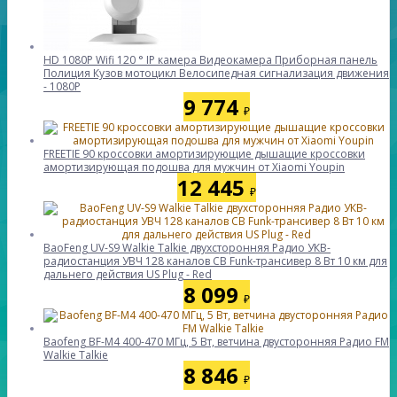
HD 1080P Wifi 120 ° IP камера Видеокамера Приборная панель
Полиция Кузов мотоцикл Велосипедная сигнализация движения
- 1080P
9 774
₽
FREETIE 90 кроссовки амортизирующие дышащие кроссовки
амортизирующая подошва для мужчин от Xiaomi Youpin
12 445
₽
BaoFeng UV-S9 Walkie Talkie двухсторонняя Радио УКВ-
радиостанция УВЧ 128 каналов CB Funk-трансивер 8 Вт 10 км для
дальнего действия US Plug - Red
8 099
₽
Baofeng BF-M4 400-470 МГц, 5 Вт, ветчина двусторонняя Радио FM
Walkie Talkie
8 846
₽