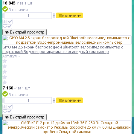
16 845
₽
за 1 шт
В наличии
-
+
В КОРЗИНУ
Быстрый просмотр
GIYO M4 2.5 экран беспроводной Bluetooth велосипед компьютер с
подсветкой Водонепроницаемы велосипедный компьютер
Артикул: -
7 160
₽
за 1 шт
В наличии
-
+
В КОРЗИНУ
Быстрый просмотр