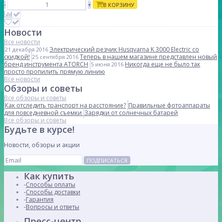
-
+
В КОРЗИНУ
Новости
Все новости
Электрический резчик Husqvarna K 3000 Electric со
21 декабря 2016
скидкой!
Теперь в нашем магазине представлен новый
25 сентября 2016
бренд инструмента ATORCH
Никогда еще не было так
5 июня 2016
просто пропилить прямую линию
Все новости
Обзоры и советы
Все обзоры и советы
Как отследить транспорт на расстояние?
Правильные фотоаппараты
для повседневной съемки
Зарядки от солнечных батарей
Все обзоры и советы
Будьте в курсе!
Новости, обзоры и акции
ПОДПИСАТЬСЯ
Как купить
Способы оплаты
Способы доставки
Гарантия
Вопросы и ответы
Пресс-центр