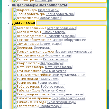
Видеокамеры Фотоаппараты
Видеокамеры
Трейл фотокамеры
Фотоаппараты
Дом - Семья
Батареи солнечные
Бытовые товары
Велосипеда товары
Газовое оборудование
Другие товары
Зоотовары
Измерители-контролеры
Инструменты сада
Картинг запчасти
Квадрокоптеры
Мотоцикла товары
Отмычки замков
Очки мультемидийные
Радио модели
Рации товары
Роботов товары
Рыбалка - Охота
Светодиодные товары
Сигареты электронные
Сигнализация воды
Спорта товары