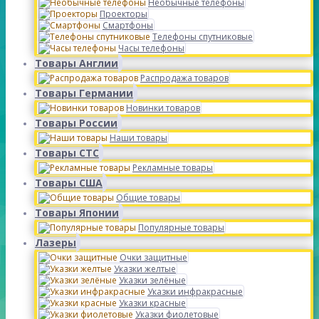
Необычные телефоны
Проекторы
Смартфоны
Телефоны спутниковые
Часы телефоны
Товары Англии
Распродажа товаров
Товары Германии
Новинки товаров
Товары России
Наши товары
Товары СТС
Рекламные товары
Товары США
Общие товары
Товары Японии
Популярные товары
Лазеры
Очки защитные
Указки желтые
Указки зелёные
Указки инфракрасные
Указки красные
Указки фиолетовые