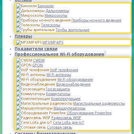
Бинокли
Дальномеры
Микроскопы
Приборы ночного видения
Телескопы
Трубы зрительные
Плееры
MP3/MP4/PS
Подавители связи
Профессиональное Wi-Fi оборудование
CWDM
GPON
VoIP телефония
Wi-Fi антенны
Wi-Fi оборудование
Видеонаблюдение
Грозозащита
Коммутаторы
Комплектующие
Магистральные радиомосты
Маршрутизаторы
Оборудование Powerline
Радиосвязь WISP
Сети LoRa для IoT
Сотовая связь
Системы биометрические