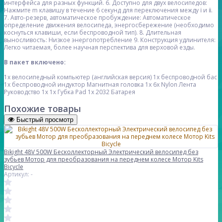
интерфейса для разных функций.
6. Доступно для двух велосипедов:
Нажмите m клавишу в течение 6 секунд для переключения между ⅰ и ⅱ.
7. Авто-резерв, автоматическое пробуждение:
Автоматическое
определение движения велосипеда, энергосбережение (необходимо
коснуться клавиши, если беспроводной тип).
8. Длительная
выносливость:
Низкое энергопотребление
9. Конструкция удлинителя:
Легко читаемая, более научная перспектива для верховой езды.
В пакет включено:
1x велосипедный компьютер (английская версия)
1x беспроводной бас
1x беспроводной индуктор
Магнитная головка 1x
6x Nylon Лента
Руководство 1x
1x Губка Pad
1x 2032 Батарея
Похожие товары
Быстрый просмотр
Bikight 48V 500W Бесколлекторный Электрический велосипед без
зубьев Мотор для преобразования на переднем колесе Мотор Kits
Bicycle
Артикул: -