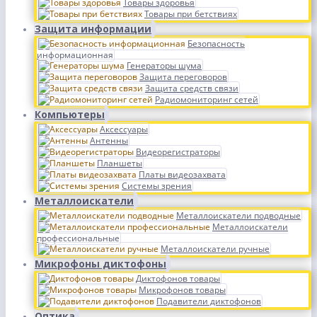
Товары здоровья
Товары при бетствиях
Защита информации
Безопасность
информационная
Генераторы шума
Защита переговоров
Защита средств связи
Радиомониторинг сетей
Компьютеры
Аксессуары
Антенны
Видеорегистраторы
Планшеты
Платы видеозахвата
Системы зрения
Металлоискатели
Металлоискатели подводные
Металлоискатели
профессиональные
Металлоискатели ручные
Микрофоны диктофоны
Диктофонов товары
Микрофонов товары
Подавители диктофонов
Оптика