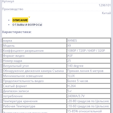
Артикул
1296101
Производство
Китай
ОПИСАНИЕ
ОТЗЫВЫ И ВОПРОСЫ
Характеристики:
марка
XANES
Модель
X9
Коэффициент разрешения
1080P / 720P / 640P / 320P
Формат видео
ASF
Номер кадра
25
Визуальный угол
140 degree
Обнаружение движения камера Съемка
Прямая линия 6 метров
Минимальное освещение
1LUX
Продолжительность видео
Более 5 часов
Сжатый формат
H.264
Диапазон записи
5㎡
потребление
240MA/3.7V
Температура хранения
-20-80 градусов по Цельсию
Рабочая Температура
-10-60 градусов по Цельсию
15-85% относительной
Эксплуатационная влажность