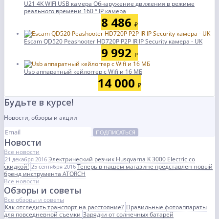
U21 4K WIFI USB камера Обнаружение движения в режиме
реального времени 160 ° IP камера
8 486
₽
Escam QD520 Peashooter HD720P P2P IR IP Security камера - UK
9 992
₽
Usb аппаратный кейлоггер с Wifi и 16 МБ
14 000
₽
Будьте в курсе!
Новости, обзоры и акции
ПОДПИСАТЬСЯ
Новости
Все новости
Электрический резчик Husqvarna K 3000 Electric со
21 декабря 2016
скидкой!
Теперь в нашем магазине представлен новый
25 сентября 2016
бренд инструмента ATORCH
Все новости
Обзоры и советы
Все обзоры и советы
Как отследить транспорт на расстояние?
Правильные фотоаппараты
для повседневной съемки
Зарядки от солнечных батарей