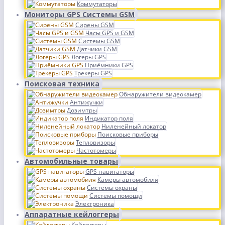
Коммутаторы
Мониторы GPS Системы GSM
Сирены GSM
Часы GPS и GSM
Системы GSM
Датчики GSM
Логеры GPS
Приёмники GPS
Трекеры GPS
Поисковая техника
Обнаружители видеокамер
Антижучки
Дозимтры
Индикатор поля
Ниленейный локатор
Поисковые приборы
Тепловизоры
Частотомеры
Автомобильные товары
GPS навигаторы
Камеры автомобиля
Системы охраны
Системы помощи
Электроника
Аппаратные кейлоггеры
Кейлоггеры