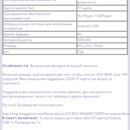
влажности
Карта памяти Тип
TF карта
Программное обеспечение
VLCPlayer / SMPlayer
проигрывателя
Операционная система для мобильных
Android / IOS
телефонов
Время зарядки
4h
Батарея Емкость
500mAh
Размер
60 x 23 x 14mm
вес
20g
Особенности:
Встроенная батарея большой емкости.
Миниый размер, портативный для того чтобы снести.
HD1080P, угол 140
градусов.
Максимальная поддержка 32GB TF карта (не входит в
комплект).
Поддержка дистанционного сигнала тревоги, дистанционного
воспроизведения, записи по таймеру и других функций.
Русский Руководство пользователя:
http://img.banggood.com/file/products/201805160040071080Premotewireles
В пакет включено:
1x мини-видео диктофон (без TF-карты)
Кабель
USB 1x
Руководство 1x