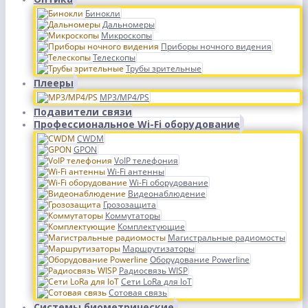
Бинокли
Дальномеры
Микроскопы
Приборы ночного видения
Телескопы
Трубы зрительные
Плееры
MP3/MP4/PS
Подавители связи
Профессиональное Wi-Fi оборудование
CWDM
GPON
VoIP телефония
Wi-Fi антенны
Wi-Fi оборудование
Видеонаблюдение
Грозозащита
Коммутаторы
Комплектующие
Магистральные радиомосты
Маршрутизаторы
Оборудование Powerline
Радиосвязь WISP
Сети LoRa для IoT
Сотовая связь
Системы биометрические