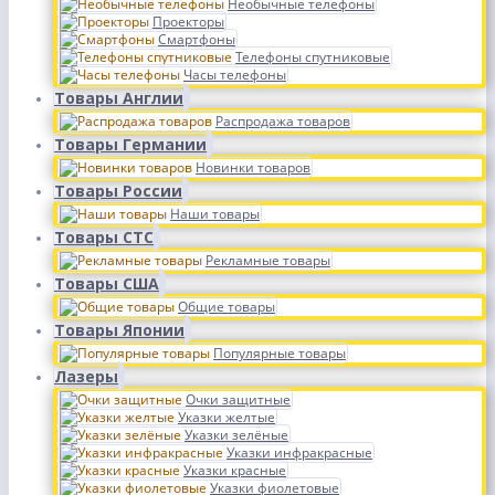
Необычные телефоны
Проекторы
Смартфоны
Телефоны спутниковые
Часы телефоны
Товары Англии
Распродажа товаров
Товары Германии
Новинки товаров
Товары России
Наши товары
Товары СТС
Рекламные товары
Товары США
Общие товары
Товары Японии
Популярные товары
Лазеры
Очки защитные
Указки желтые
Указки зелёные
Указки инфракрасные
Указки красные
Указки фиолетовые