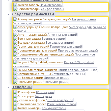
Замков товары
Сейфов товары
Средства радиосвязи
Аккумуляторные
батареи для раций
Аксессуары для раций по
брендам
Антенны для раций
Военные рации
Все радиостанции
Гарнитуры для раций
Программаторы для раций
Программное
обеспечение для раций
Рации 27МГц СИ-БИ
диапазона
Рации для горнолыжников
Спутниковые антенны
Цифровые рации
Чехлы для раций
Телефоны
IP телефоны
Аксессуары
Детали телефонов
Изменители голоса
Коммуникаторы