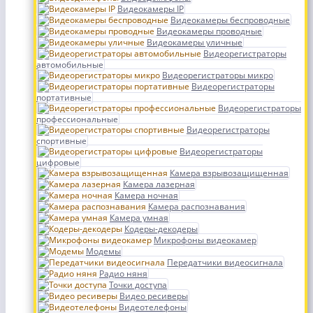
Видеокамеры IP
Видеокамеры беспроводные
Видеокамеры проводные
Видеокамеры уличные
Видеорегистраторы
автомобильные
Видеорегистраторы микро
Видеорегистраторы
портативные
Видеорегистраторы
профессиональные
Видеорегистраторы
спортивные
Видеорегистраторы
цифровые
Камера взрывозащищенная
Камера лазерная
Камера ночная
Камера распознавания
Камера умная
Кодеры-декодеры
Микрофоны видеокамер
Модемы
Передатчики видеосигнала
Радио няня
Точки доступа
Видео ресиверы
Видеотелефоны