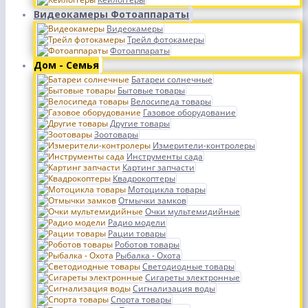
Видеокамеры Фотоаппараты
Видеокамеры
Трейл фотокамеры
Фотоаппараты
Дом - Семья
Батареи солнечные
Бытовые товары
Велосипеда товары
Газовое оборудование
Другие товары
Зоотовары
Измерители-контролеры
Инструменты сада
Картинг запчасти
Квадрокоптеры
Мотоцикла товары
Отмычки замков
Очки мультемидийные
Радио модели
Рации товары
Роботов товары
Рыбалка - Охота
Светодиодные товары
Сигареты электронные
Сигнализация воды
Спорта товары