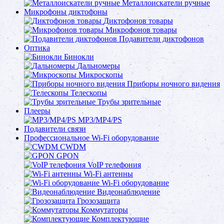
Металлоискатели ручные
Микрофоны диктофоны
Диктофонов товары
Микрофонов товары
Подавители диктофонов
Оптика
Бинокли
Дальномеры
Микроскопы
Приборы ночного видения
Телескопы
Трубы зрительные
Плееры
MP3/MP4/PS
Подавители связи
Профессиональное Wi-Fi оборудование
CWDM
GPON
VoIP телефония
Wi-Fi антенны
Wi-Fi оборудование
Видеонаблюдение
Грозозащита
Коммутаторы
Комплектующие