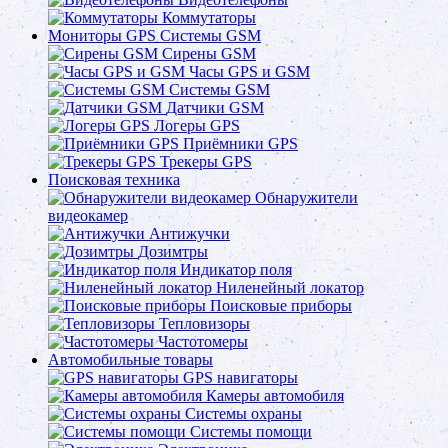
Коммутаторы
Мониторы GPS Системы GSM
Сирены GSM
Часы GPS и GSM
Системы GSM
Датчики GSM
Логеры GPS
Приёмники GPS
Трекеры GPS
Поисковая техника
Обнаружители
видеокамер
Антижучки
Дозимтры
Индикатор поля
Ниленейный локатор
Поисковые приборы
Тепловизоры
Частотомеры
Автомобильные товары
GPS навигаторы
Камеры автомобиля
Системы охраны
Системы помощи