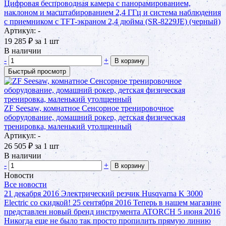
Цифровая беспроводная камера с панорамированием,
наклоном и масштабированием 2,4 ГГц и система наблюдения
с приемником с TFT-экраном 2,4 дюйма (SR-8229JE) (черный)
Артикул: -
19 285
₽
за 1 шт
В наличии
-
+
В корзину
Быстрый просмотр
ZF Seesaw, комнатное Сенсорное тренировочное
оборудование, домашний рокер, детская физическая
тренировка, маленький утолщенный
Артикул: -
26 505
₽
за 1 шт
В наличии
-
+
В корзину
Новости
Все новости
21 декабря 2016
Электрический резчик Husqvarna K 3000
Electric со скидкой!
25 сентября 2016
Теперь в нашем магазине
представлен новый бренд инструмента ATORCH
5 июня 2016
Никогда еще не было так просто пропилить прямую линию