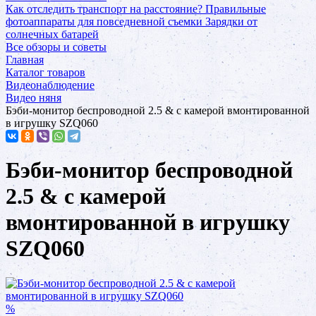
Как отследить транспорт на расстояние?
Правильные
фотоаппараты для повседневной съемки
Зарядки от
солнечных батарей
Все обзоры и советы
Главная
Каталог товаров
Видеонаблюдение
Видео няня
Бэби-монитор беспроводной 2.5 & с камерой вмонтированной
в игрушку SZQ060
Бэби-монитор беспроводной
2.5 & с камерой
вмонтированной в игрушку
SZQ060
%