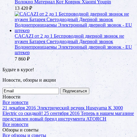
Волокно Материал Кот Коврик Xiaomi Youpin
13 420
₽
CACAZI от 2 до 1 Беспроводной дверной звонок не
нужен Батарея Светодиодный Дверной звонок
Водонепроницаемы Электронный дверной звонок - EU
штекер
7 860
₽
Будьте в курсе!
Новости, обзоры и акции
Подписаться
Новости
Все новости
21 декабря 2016
Электрический резчик Husqvarna K 3000
Electric со скидкой!
25 сентября 2016
Теперь в нашем магазине
представлен новый бренд инструмента ATORCH
Все новости
Обзоры и советы
Все обзоры и советы