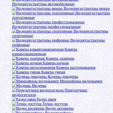
Видеорегистраторы автомобильные
Видеорегистраторы микро
Видеорегистраторы
портативные
Видеорегистраторы профессиональные
Видеорегистраторы
спортивные
Видеорегистраторы
цифровые
Камера
взрывозащищенная
Камера лазерная
Камера ночная
Камера распознавания
Камера умная
Кодеры-декодеры
Микрофоны видеокамер
Модемы
Передатчики
видеосигнала
Радио няня
Точки доступа
Видео ресиверы
Видеотелефоны