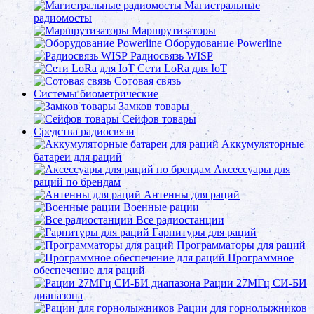
Магистральные
радиомосты
Маршрутизаторы
Оборудование Powerline
Радиосвязь WISP
Сети LoRa для IoT
Сотовая связь
Системы биометрические
Замков товары
Сейфов товары
Средства радиосвязи
Аккумуляторные
батареи для раций
Аксессуары для
раций по брендам
Антенны для раций
Военные рации
Все радиостанции
Гарнитуры для раций
Программаторы для раций
Программное
обеспечение для раций
Рации 27МГц СИ-БИ
диапазона
Рации для горнолыжников