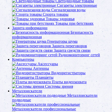
Светодиодные товары
Сигареты электронные
Сигнализация воды
Спорта товары
Товары здоровья
Товары при бетствиях
Защита информации
Безопасность
информационная
Генераторы шума
Защита переговоров
Защита средств связи
Радиомониторинг сетей
Компьютеры
Аксессуары
Антенны
Видеорегистраторы
Планшеты
Платы видеозахвата
Системы зрения
Металлоискатели
Металлоискатели
подводные
Металлоискатели профессиональные