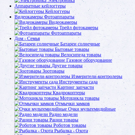
Электроника
Аппаратные кейлоггеры
Кейлоггеры
Видеокамеры Фотоаппараты
Видеокамеры
Трейл фотокамеры
Фотоаппараты
Дом - Семья
Батареи солнечные
Бытовые товары
Велосипеда товары
Газовое оборудование
Другие товары
Зоотовары
Измерители-контролеры
Инструменты сада
Картинг запчасти
Квадрокоптеры
Мотоцикла товары
Отмычки замков
Очки мультемидийные
Радио модели
Рации товары
Роботов товары
Рыбалка - Охота