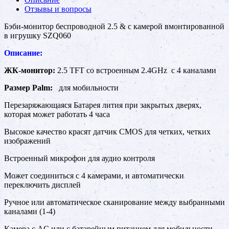
Отзывы и вопросы
Бэби-монитор беспроводной 2.5 & с камерой вмонтированной
в игрушку SZQ060
Описание:
ЖК-монитор:
2.5 TFT со встроенным 2.4GHz с 4 каналами
Размер Palm:
для мобильности
Перезаряжающаяся Батарея лития при закрытых дверях,
которая может работать 4 часа
Высокое качество красят датчик CMOS для четких, четких
изображений
Встроенный микрофон для аудио контроля
Может соединиться с 4 камерами, и автоматически
переключить дисплей
Ручное или автоматическое сканирование между выбранными
каналами (1-4)
Камера с AC или с батарейным питанием для мобильности