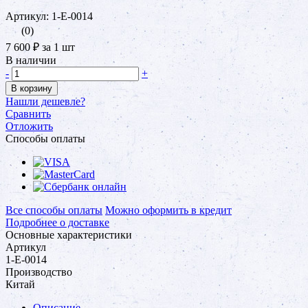
Артикул: 1-Е-0014
(0)
7 600 ₽
за 1 шт
В наличии
-
+
В корзину
Нашли дешевле?
Сравнить
Отложить
Способы оплаты
Все способы оплаты
Можно оформить в кредит
Подробнее о доставке
Основные характеристики
Артикул
1-Е-0014
Производство
Китай
Описание