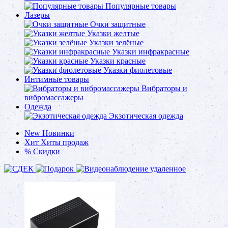
Популярные товары
Лазеры
Очки защитные
Указки желтые
Указки зелёные
Указки инфракрасные
Указки красные
Указки фиолетовые
Интимные товары
Вибраторы и
вибромассажеры
Одежда
Экзотическая одежда
New
Новинки
Хит
Хиты продаж
%
Скидки