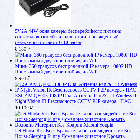
5V2A 44W окна камеры бесперебойного питания
системы охранной сигнализации, посвященный
резервного питания 6-10 часов
8 180
₽
Мини 360 градусов беспроводной IP камера 1080P HD
Панорамный двусторонний аудио Wifi
9 903
₽
ESCAM QF003 1080P Dual Антенна Pan & Tilt Wireless IP
Night Vision IR Безопасность CCTV P2P камера - НАС
10 190
₽
Pet House Кот Boss Вращательное взаимодействие Кот
House Sleeping Funny Домашнее животное Кровать