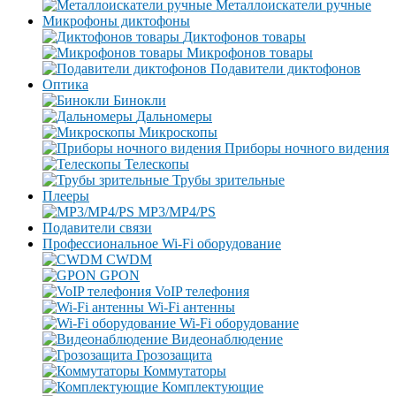
Металлоискатели ручные
Микрофоны диктофоны
Диктофонов товары
Микрофонов товары
Подавители диктофонов
Оптика
Бинокли
Дальномеры
Микроскопы
Приборы ночного видения
Телескопы
Трубы зрительные
Плееры
MP3/MP4/PS
Подавители связи
Профессиональное Wi-Fi оборудование
CWDM
GPON
VoIP телефония
Wi-Fi антенны
Wi-Fi оборудование
Видеонаблюдение
Грозозащита
Коммутаторы
Комплектующие