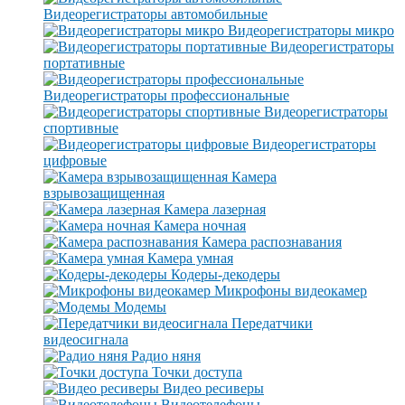
Видеорегистраторы автомобильные
Видеорегистраторы микро
Видеорегистраторы
портативные
Видеорегистраторы профессиональные
Видеорегистраторы
спортивные
Видеорегистраторы
цифровые
Камера
взрывозащищенная
Камера лазерная
Камера ночная
Камера распознавания
Камера умная
Кодеры-декодеры
Микрофоны видеокамер
Модемы
Передатчики
видеосигнала
Радио няня
Точки доступа
Видео ресиверы
Видеотелефоны