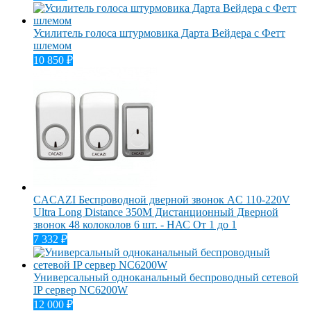
Усилитель голоса штурмовика Дарта Вейдера с Фетт
шлемом
10 850
₽
CACAZI Беспроводной дверной звонок AC 110-220V
Ultra Long Distance 350M Дистанционный Дверной
звонок 48 колоколов 6 шт. - НАС От 1 до 1
7 332
₽
Универсальный одноканальный беспроводный сетевой
IP сервер NC6200W
12 000
₽