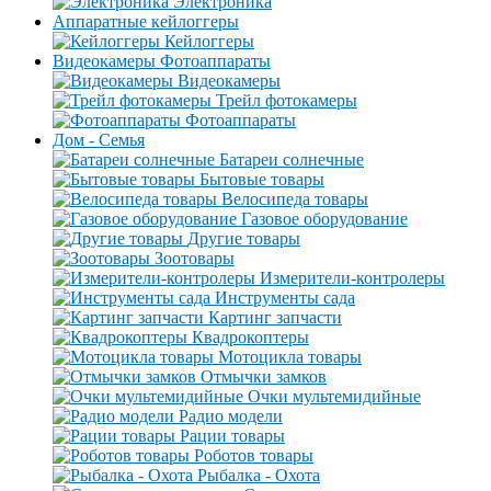
Электроника
Аппаратные кейлоггеры
Кейлоггеры
Видеокамеры Фотоаппараты
Видеокамеры
Трейл фотокамеры
Фотоаппараты
Дом - Семья
Батареи солнечные
Бытовые товары
Велосипеда товары
Газовое оборудование
Другие товары
Зоотовары
Измерители-контролеры
Инструменты сада
Картинг запчасти
Квадрокоптеры
Мотоцикла товары
Отмычки замков
Очки мультемидийные
Радио модели
Рации товары
Роботов товары
Рыбалка - Охота