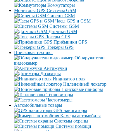
Коммутаторы
Мониторы GPS Системы GSM
Сирены GSM
Часы GPS и GSM
Системы GSM
Датчики GSM
Логеры GPS
Приёмники GPS
Трекеры GPS
Поисковая техника
Обнаружители
видеокамер
Антижучки
Дозимтры
Индикатор поля
Ниленейный локатор
Поисковые приборы
Тепловизоры
Частотомеры
Автомобильные товары
GPS навигаторы
Камеры автомобиля
Системы охраны
Системы помощи