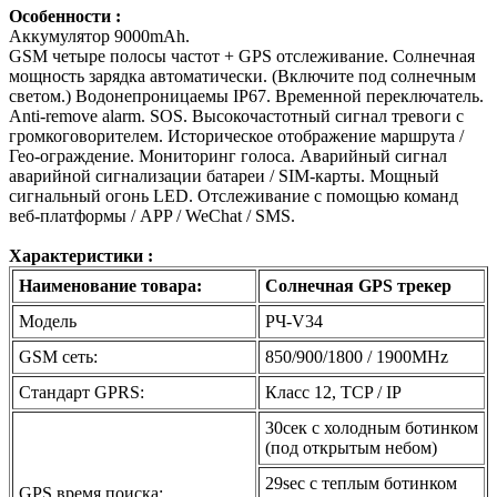
Особенности :
Аккумулятор 9000mAh.
GSM четыре полосы частот + GPS отслеживание.
Солнечная
мощность зарядка автоматически. (Включите под солнечным
светом.)
Водонепроницаемы IP67.
Временной переключатель.
Anti-remove alarm.
SOS.
Высокочастотный сигнал тревоги с
громкоговорителем.
Историческое отображение маршрута /
Гео-ограждение.
Мониторинг голоса.
Аварийный сигнал
аварийной сигнализации батареи / SIM-карты.
Мощный
сигнальный огонь LED.
Отслеживание с помощью команд
веб-платформы / APP / WeChat / SMS.
Характеристики :
Наименование товара:
Солнечная GPS трекер
Модель
РЧ-V34
GSM сеть:
850/900/1800 / 1900MHz
Стандарт GPRS:
Класс 12, TCP / IP
30сек с холодным ботинком
(под открытым небом)
29sec с теплым ботинком
GPS время поиска: