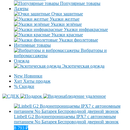
Популярные товары
Лазеры
Очки защитные
Указки желтые
Указки зелёные
Указки инфракрасные
Указки красные
Указки фиолетовые
Интимные товары
Вибраторы и
вибромассажеры
Одежда
Экзотическая одежда
New
Новинки
Хит
Хиты продаж
%
Скидки
Linbell G2 Водонепроницаемы IPX7 с автономным
питанием No Батарея Беспроводной дверной звонок
8 793
₽