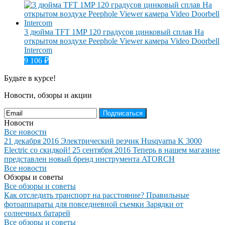
3 дюйма TFT 1MP 120 градусов цинковый сплав На
открытом воздухе Peephole Viewer камера Video Doorbell
Intercom
9 106
₽
Будьте в курсе!
Новости, обзоры и акции
Подписаться
Новости
Все новости
21 декабря 2016
Электрический резчик Husqvarna K 3000
Electric со скидкой!
25 сентября 2016
Теперь в нашем магазине
представлен новый бренд инструмента ATORCH
Все новости
Обзоры и советы
Все обзоры и советы
Как отследить транспорт на расстояние?
Правильные
фотоаппараты для повседневной съемки
Зарядки от
солнечных батарей
Все обзоры и советы