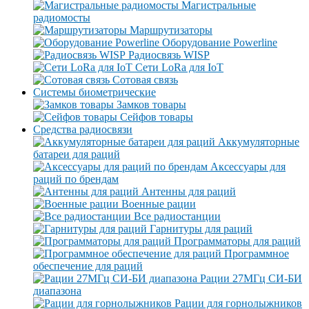
Магистральные
радиомосты
Маршрутизаторы
Оборудование Powerline
Радиосвязь WISP
Сети LoRa для IoT
Сотовая связь
Системы биометрические
Замков товары
Сейфов товары
Средства радиосвязи
Аккумуляторные
батареи для раций
Аксессуары для
раций по брендам
Антенны для раций
Военные рации
Все радиостанции
Гарнитуры для раций
Программаторы для раций
Программное
обеспечение для раций
Рации 27МГц СИ-БИ
диапазона
Рации для горнолыжников