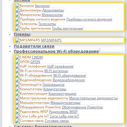
Бинокли
Дальномеры
Микроскопы
Приборы ночного видения
Телескопы
Трубы зрительные
Плееры
MP3/MP4/PS
Подавители связи
Профессиональное Wi-Fi оборудование
CWDM
GPON
VoIP телефония
Wi-Fi антенны
Wi-Fi оборудование
Видеонаблюдение
Грозозащита
Коммутаторы
Комплектующие
Магистральные радиомосты
Маршрутизаторы
Оборудование Powerline
Радиосвязь WISP
Сети LoRa для IoT
Сотовая связь
Системы биометрические