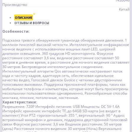
1430646
Производство
Китай
ОПИСАНИЕ
ОТЗЫВЫ И ВОПРОСЫ
Особенности:
Подсказка тревоги обнаружения гуманоида обнаружения движения.
1
миллион пикселей высокой четкости.
Интеллектуальное инфракрасное
ночное видение с использованием мощных ламп LED, широкий
диапазон освещения.
360 градусов HD мониторинга.
Фокусное
расстояние составляет 3,6 мм, видимое расстояние составляет 50
метров в дневное время, а расстояние для ночного видения составляет
30 метров.
Беспроводное интеллектуальное соединение.
Интеллектуальный алгоритм Qos автоматически настраивает поток
кода и частоту кадров, адаптируя сеть, обеспечивая идеальное
качество видео,
Голосовой движок Gvoice с четкими двусторонними
голосовыми вызовами.
Поддержка приложений платформы, таких как
мобильные телефоны и компьютеры, которые могут быть просмотрены
несколькими пользователями одновременно,
Разнообразные способы
монтажа, плоские, потолочные, настенные.
Характеристики:
Разрешение: 720P
Интерфейс питания: USB
Мощность: DC 5V-1.6A
Интерфейс хранения: интерфейс TF, до 64GB SD-карта (не входит в
комплект)
Угол PTZ: горизонтальный: 355 °, вертикальный: 90 °
Аудио:
встроенный микрофон и динамик, поддержка двусторонней голосовой
связи
Фокусное расстояние: 3,6 мм
Видимое расстояние: 50 метров
(день)
Расстояние ночного видения: 30 метров (Ночь)
Вертикально