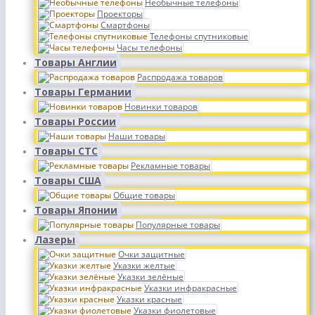
Необычные телефоны
Проекторы
Смартфоны
Телефоны спутниковые
Часы телефоны
Товары Англии
Распродажа товаров
Товары Германии
Новинки товаров
Товары России
Наши товары
Товары СТС
Рекламные товары
Товары США
Общие товары
Товары Японии
Популярные товары
Лазеры
Очки защитные
Указки желтые
Указки зелёные
Указки инфракрасные
Указки красные
Указки фиолетовые