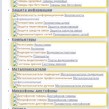
Товары здоровья
Товары при бетствиях
Защита информации
Безопасность
информационная
Генераторы шума
Защита переговоров
Защита средств связи
Радиомониторинг сетей
Компьютеры
Аксессуары
Антенны
Видеорегистраторы
Планшеты
Платы видеозахвата
Системы зрения
Металлоискатели
Металлоискатели подводные
Металлоискатели
профессиональные
Металлоискатели ручные
Микрофоны диктофоны
Диктофонов товары
Микрофонов товары
Подавители диктофонов
Оптика