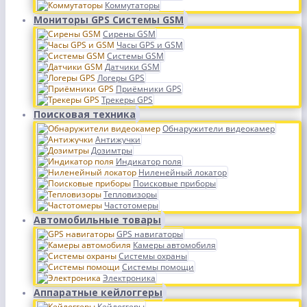
Коммутаторы
Мониторы GPS Системы GSM
Сирены GSM
Часы GPS и GSM
Системы GSM
Датчики GSM
Логеры GPS
Приёмники GPS
Трекеры GPS
Поисковая техника
Обнаружители видеокамер
Антижучки
Дозимтры
Индикатор поля
Ниленейный локатор
Поисковые приборы
Тепловизоры
Частотомеры
Автомобильные товары
GPS навигаторы
Камеры автомобиля
Системы охраны
Системы помощи
Электроника
Аппаратные кейлоггеры
Кейлоггеры