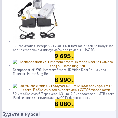
1.2-граммовая камера CCTV 30 LED ir ночное видение наружное
радио cmos приемник аудио/видео камеры - НАС PAL
9 695
₽
Беспроводной WiFi Intercom Smart HD Video DoorBell камера
Телефон Home Ring Bell
8 990
₽
50 мм объектив 6.7 градусов 1/3 '' m12 Видеодомофон МТВ доска
IR объектив для видеокамеры CCTV безопасности
8 080
₽
Будьте в курсе!