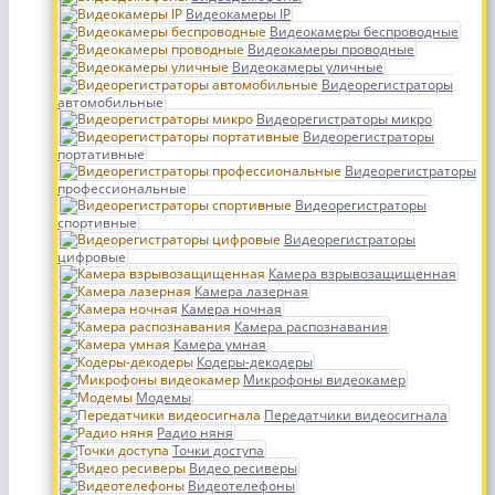
Видеокамеры IP
Видеокамеры беспроводные
Видеокамеры проводные
Видеокамеры уличные
Видеорегистраторы
автомобильные
Видеорегистраторы микро
Видеорегистраторы
портативные
Видеорегистраторы
профессиональные
Видеорегистраторы
спортивные
Видеорегистраторы
цифровые
Камера взрывозащищенная
Камера лазерная
Камера ночная
Камера распознавания
Камера умная
Кодеры-декодеры
Микрофоны видеокамер
Модемы
Передатчики видеосигнала
Радио няня
Точки доступа
Видео ресиверы
Видеотелефоны