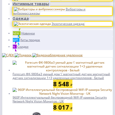
Интимные товары
Вибраторы и
вибромассажеры
Одежда
Экзотическая одежда
Новинки
NEW
Хиты продаж
ХИТ
Скидки
%
Forecum ФК-9806a3 умный дом \' магнитный датчик магнитный
датчик сигнализации 1+3 удаленных контроллеров - Белый
8 548
₽
960P Интеллектуальный беспроводной WiFi IP камера Security
Network Night Vision Монитор - UK
8 017
₽