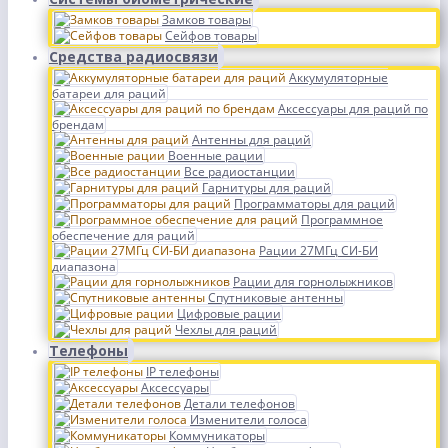
Замков товары
Сейфов товары
Средства радиосвязи
Аккумуляторные
батареи для раций
Аксессуары для раций по
брендам
Антенны для раций
Военные рации
Все радиостанции
Гарнитуры для раций
Программаторы для раций
Программное
обеспечение для раций
Рации 27МГц СИ-БИ
диапазона
Рации для горнолыжников
Спутниковые антенны
Цифровые рации
Чехлы для раций
Телефоны
IP телефоны
Аксессуары
Детали телефонов
Изменители голоса
Коммуникаторы