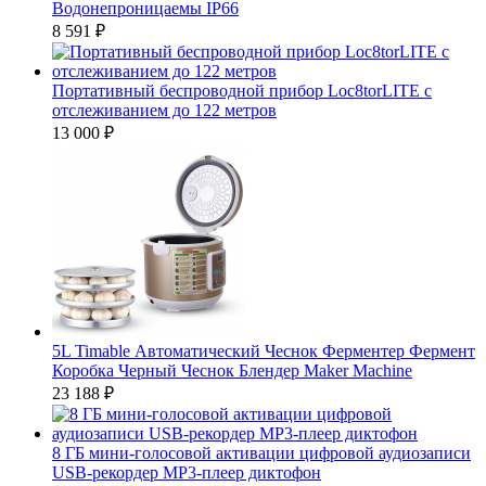
Водонепроницаемы IP66
8 591
₽
Портативный беспроводной прибор Loc8torLITE с
отслеживанием до 122 метров
13 000
₽
5L Timable Автоматический Чеснок Ферментер Фермент
Коробка Черный Чеснок Блендер Maker Machine
23 188
₽
8 ГБ мини-голосовой активации цифровой аудиозаписи
USB-рекордер MP3-плеер диктофон