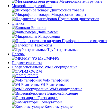
Металлоискатели ручные
Микрофоны диктофоны
Диктофонов товары
Микрофонов товары
Подавители диктофонов
Оптика
Бинокли
Дальномеры
Микроскопы
Приборы ночного видения
Телескопы
Трубы зрительные
Плееры
MP3/MP4/PS
Подавители связи
Профессиональное Wi-Fi оборудование
CWDM
GPON
VoIP телефония
Wi-Fi антенны
Wi-Fi оборудование
Видеонаблюдение
Грозозащита
Коммутаторы
Комплектующие