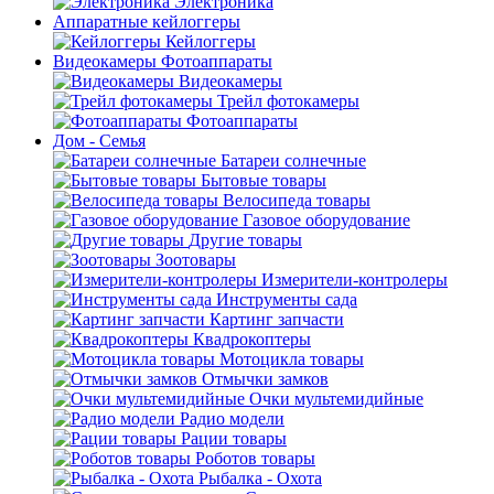
Электроника
Аппаратные кейлоггеры
Кейлоггеры
Видеокамеры Фотоаппараты
Видеокамеры
Трейл фотокамеры
Фотоаппараты
Дом - Семья
Батареи солнечные
Бытовые товары
Велосипеда товары
Газовое оборудование
Другие товары
Зоотовары
Измерители-контролеры
Инструменты сада
Картинг запчасти
Квадрокоптеры
Мотоцикла товары
Отмычки замков
Очки мультемидийные
Радио модели
Рации товары
Роботов товары
Рыбалка - Охота