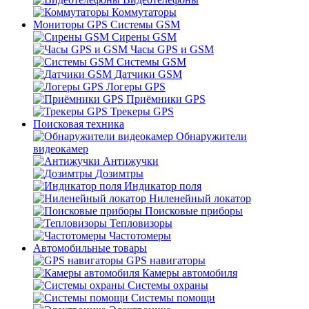
Коммутаторы
Мониторы GPS Системы GSM
Сирены GSM
Часы GPS и GSM
Системы GSM
Датчики GSM
Логеры GPS
Приёмники GPS
Трекеры GPS
Поисковая техника
Обнаружители
видеокамер
Антижучки
Дозимтры
Индикатор поля
Ниленейный локатор
Поисковые приборы
Тепловизоры
Частотомеры
Автомобильные товары
GPS навигаторы
Камеры автомобиля
Системы охраны
Системы помощи