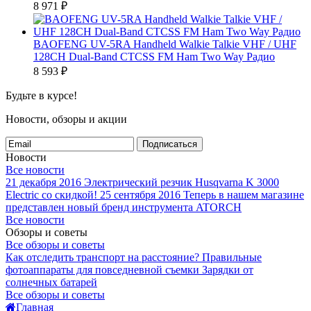
8 971
₽
BAOFENG UV-5RA Handheld Walkie Talkie VHF / UHF
128CH Dual-Band CTCSS FM Ham Two Way Радио
8 593
₽
Будьте в курсе!
Новости, обзоры и акции
Подписаться
Новости
Все новости
21 декабря 2016
Электрический резчик Husqvarna K 3000
Electric со скидкой!
25 сентября 2016
Теперь в нашем магазине
представлен новый бренд инструмента ATORCH
Все новости
Обзоры и советы
Все обзоры и советы
Как отследить транспорт на расстояние?
Правильные
фотоаппараты для повседневной съемки
Зарядки от
солнечных батарей
Все обзоры и советы
Главная