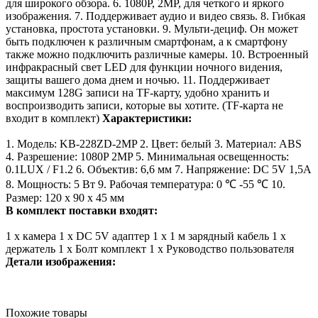
для широкого обзора.
6. 1080P, 2MP, для четкого и яркого
изображения.
7. Поддерживает аудио и видео связь.
8. Гибкая
установка, простота установки.
9. Мульти-дециф. Он может
быть подключен к различным смартфонам, а к смартфону
также можно подключить различные камеры.
10. Встроенный
инфракрасный свет LED для функции ночного видения,
защиты вашего дома днем и ночью.
11. Поддерживает
максимум 128G записи на TF-карту, удобно хранить и
воспроизводить записи, которые вы хотите. (TF-карта не
входит в комплект)
Характеристики:
1. Модель: KB-228ZD-2MP
2. Цвет: белый
3. Материал: ABS
4. Разрешение: 1080P 2MP
5. Минимальная освещенность:
0.1LUX / F1.2
6. Объектив: 6,6 мм
7. Напряжение: DC 5V 1,5A
8. Мощность: 5 Вт
9. Рабочая температура: 0 ℃ -55 ℃
10.
Размер: 120 х 90 х 45 мм
В комплект поставки входят:
1 х камера
1 х DC 5V адаптер
1 х 1 м зарядный кабель
1 х
держатель
1 х Болт комплект
1 х Руководство пользователя
Детали изображения:
Похожие товары