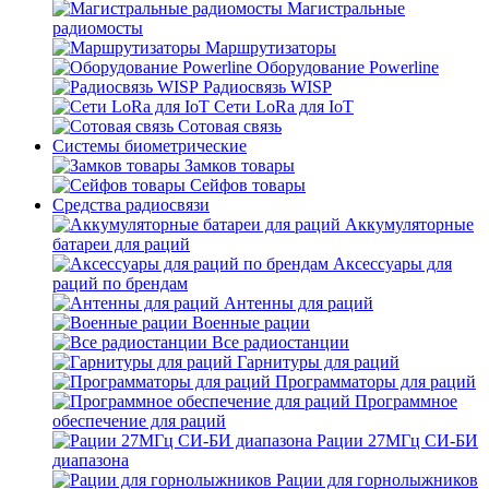
Магистральные
радиомосты
Маршрутизаторы
Оборудование Powerline
Радиосвязь WISP
Сети LoRa для IoT
Сотовая связь
Системы биометрические
Замков товары
Сейфов товары
Средства радиосвязи
Аккумуляторные
батареи для раций
Аксессуары для
раций по брендам
Антенны для раций
Военные рации
Все радиостанции
Гарнитуры для раций
Программаторы для раций
Программное
обеспечение для раций
Рации 27МГц СИ-БИ
диапазона
Рации для горнолыжников