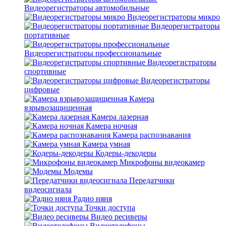
Видеорегистраторы автомобильные
Видеорегистраторы микро
Видеорегистраторы
портативные
Видеорегистраторы профессиональные
Видеорегистраторы
спортивные
Видеорегистраторы
цифровые
Камера
взрывозащищенная
Камера лазерная
Камера ночная
Камера распознавания
Камера умная
Кодеры-декодеры
Микрофоны видеокамер
Модемы
Передатчики
видеосигнала
Радио няня
Точки доступа
Видео ресиверы
Видеотелефоны