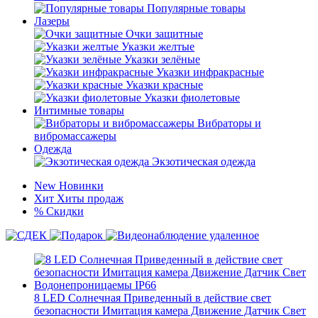
Популярные товары
Лазеры
Очки защитные
Указки желтые
Указки зелёные
Указки инфракрасные
Указки красные
Указки фиолетовые
Интимные товары
Вибраторы и
вибромассажеры
Одежда
Экзотическая одежда
New
Новинки
Хит
Хиты продаж
%
Скидки
8 LED Солнечная Приведенный в действие свет
безопасности Имитация камера Движение Датчик Свет