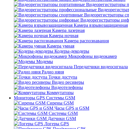
Видеорегистраторы 
Видеорегистра
Видеорегистраторы с
Видеорегистраторы ци
Камера взрывозащищенная
Камера лазерная
Камера ночная
Камера распознавания
Камера умная
Кодеры-декодеры
Микрофоны видеокамер
Модемы
Передатчики видеосигнала
Радио няня
Точки доступа
Видео ресиверы
Видеотелефоны
Коммутаторы
Мониторы GPS Системы GSM
Сирены GSM
Часы GPS и GSM
Системы GSM
Датчики GSM
Логеры GPS
Приёмники GPS