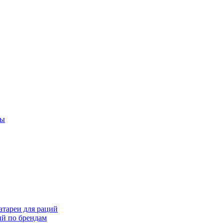
ты
тареи для раций
ий по брендам