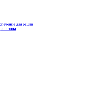
спечение для раций
иапазона