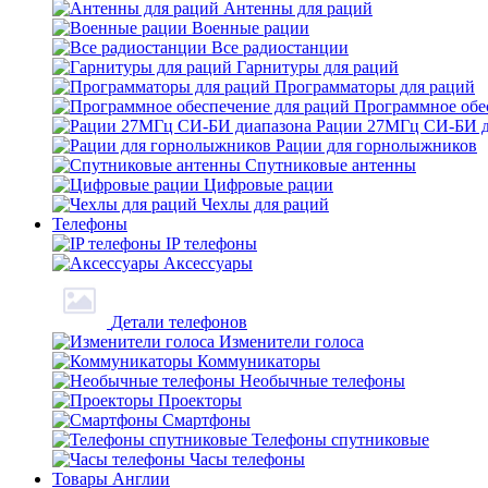
Антенны для раций
Военные рации
Все радиостанции
Гарнитуры для раций
Программаторы для раций
Программное обе
Рации 27МГц СИ-БИ д
Рации для горнолыжников
Спутниковые антенны
Цифровые рации
Чехлы для раций
Телефоны
IP телефоны
Аксессуары
Детали телефонов
Изменители голоса
Коммуникаторы
Необычные телефоны
Проекторы
Смартфоны
Телефоны спутниковые
Часы телефоны
Товары Англии