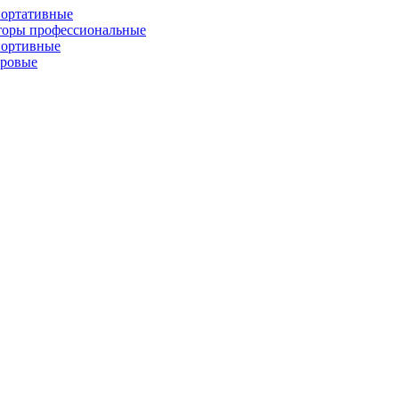
портативные
торы профессиональные
портивные
фровые