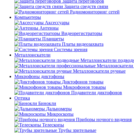
Защита переговоров
Защита средств связи
Радиомониторинг сетей
Компьютеры
Аксессуары
Антенны
Видеорегистраторы
Планшеты
Платы видеозахвата
Системы зрения
Металлоискатели
Металлоискатели подвод
Металлоискатели
Металлоискатели ручные
Микрофоны диктофоны
Диктофонов товары
Микрофонов товары
Подавители диктофонов
Оптика
Бинокли
Дальномеры
Микроскопы
Приборы ночного видения
Телескопы
Трубы зрительные