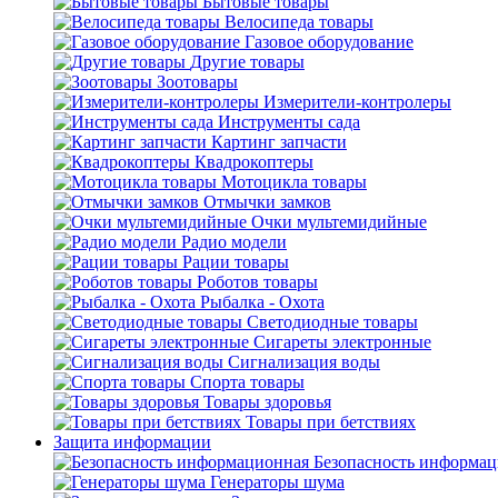
Бытовые товары
Велосипеда товары
Газовое оборудование
Другие товары
Зоотовары
Измерители-контролеры
Инструменты сада
Картинг запчасти
Квадрокоптеры
Мотоцикла товары
Отмычки замков
Очки мультемидийные
Радио модели
Рации товары
Роботов товары
Рыбалка - Охота
Светодиодные товары
Сигареты электронные
Сигнализация воды
Спорта товары
Товары здоровья
Товары при бетствиях
Защита информации
Безопасность информа
Генераторы шума