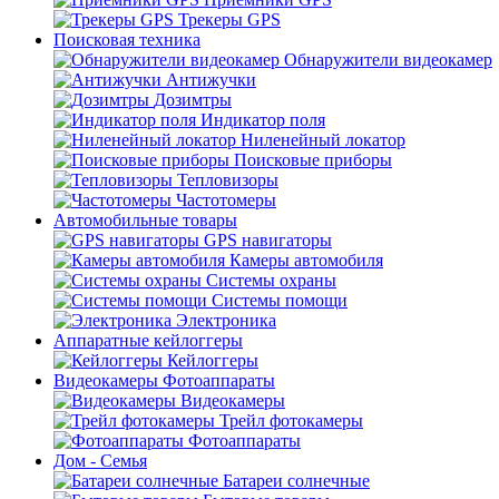
Трекеры GPS
Поисковая техника
Обнаружители видеокамер
Антижучки
Дозимтры
Индикатор поля
Ниленейный локатор
Поисковые приборы
Тепловизоры
Частотомеры
Автомобильные товары
GPS навигаторы
Камеры автомобиля
Системы охраны
Системы помощи
Электроника
Аппаратные кейлоггеры
Кейлоггеры
Видеокамеры Фотоаппараты
Видеокамеры
Трейл фотокамеры
Фотоаппараты
Дом - Семья
Батареи солнечные