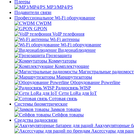
Плееры
MP3/MP4/PS
Подавители связи
Профессиональное Wi-Fi оборудование
CWDM
GPON
VoIP телефония
Wi-Fi антенны
Wi-Fi оборудование
Видеонаблюдение
Грозозащита
Коммутаторы
Комплектующие
Магистральные радиомос
Маршрутизаторы
Оборудование Powerline
Радиосвязь WISP
Сети LoRa для IoT
Сотовая связь
Системы биометрические
Замков товары
Сейфов товары
Средства радиосвязи
Аккумуляторные ба
Аксессуары для рац