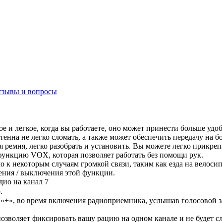
тзывы и вопросы
е и легкое, когда вы работаете, оно может принести больше удоб
енна не легко сломать, а также может обеспечить передачу на б
ремня, легко разобрать и установить. Вы можете легко прикреп
функцию VOX, которая позволяет работать без помощи рук.
к некоторым случаям громкой связи, таким как езда на велосип
ения / выключения этой функции.
дио на канал 7
.
+», во время включения радиоприемника, услышав голосовой запр
озволяет фиксировать вашу рацию на одном канале и не будет с