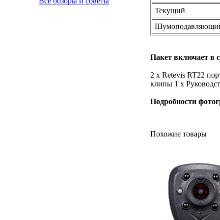
Все обзоры и советы
Текущий
Шумоподавляющий
Пакет включает в с
2 х Retevis RT22 п
клипы
1 х Руководс
Видеоняня 2.4" Wireless
LCD Baby Monitor JBA-
Подробности фотог
608L
9 200
₽
Похожие товары