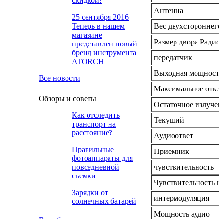
скидкой!
Антенна
25 сентября 2016
Теперь в нашем
Вес двухстороннег
магазине
720p HD беспроводной
Размер двора Ради
представлен новый
WiFi IP-камера системы
бренд инструмента
передатчик
видеонаблюдения
ATORCH
10 190
₽
домашней безопасности
Выходная мощност
ребенка домашнее
Все новости
животное монитор
Максимальное отк
камеры
Обзоры и советы
Остаточное излуче
Как отследить
Текущий
транспорт на
расстояние?
Аудиоответ
Правильные
Приемник
фотоаппараты для
повседневной
чувствительность
CES NEWS '1080P
съемки
Беспроводной WIFI IR
Чувствительность
Cut Security IP камера
Зарядки от
9 692
₽
интермодуляция
Интеллектуальное
солнечных батарей
ночное видение HD
Мощность аудио
Наблюдение камера