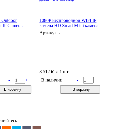
 Outdoor
1080P Беспроводной WIFI IP
i IP Camera,
камера HD Smart M ini камера
Vision & Mobile
Ночного видения
Артикул: -
Control
Безопасность дома - EU
штекер
8 512
₽
за 1 шт
-
+
В наличии
-
+
В корзину
В корзину
иняйтесь