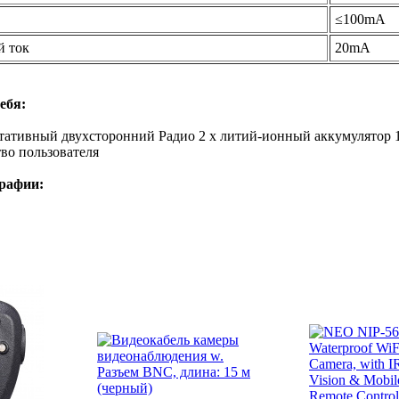
≤100mA
 ток
20mA
ебя:
ортативный двухсторонний Радио
2 х литий-ионный аккумулятор
тво пользователя
рафии: