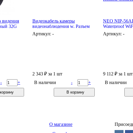
 видения
Видеокабель камеры
NEO NIP-56AI
нный 32G
видеонаблюдения w. Разъем
Waterproof WiF
BNC, длина: 15 м (черный)
with IR Night 
Артикул: -
Артикул: -
Phone Remote 
2 343
₽
за 1 шт
9 112
₽
за 1 шт
-
+
В наличии
-
+
В наличии
корзину
В корзину
О магазине
Присоед