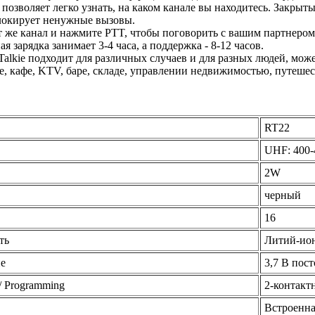
 позволяет легко узнать, на каком канале вы находитесь.
Закрыты
локирует ненужные вызовы.
т же канал и нажмите PTT, чтобы поговорить с вашим партнером
я зарядка занимает 3-4 часа, а поддержка - 8-12 часов.
 Talkie подходит для различных случаев и для разных людей, мож
е, кафе, KTV, баре, складе, управлении недвижимостью, путешест
RT22
UHF: 400
2W
черный
16
ть
Литий-ио
ие
3,7 В пос
 / Programming
2-контакт
Встроенна