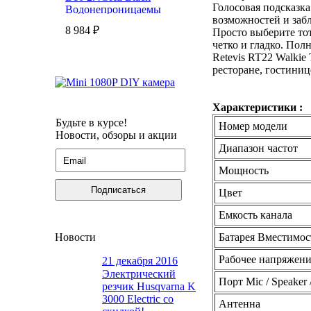
Голосовая подсказка
Водонепроницаемы
возможностей и заб
WIFI 720P с более
8 984
₽
Просто выберите то
низким потреблением
четко и гладко.
Полна
видеозвонка с
Retevis RT22 Walkie
двухсторонним аудио
ресторане, гостиниц
Характеристики :
Будьте в курсе!
Номер модели
Новости, обзоры и акции
Диапазон частот
Мощность
Mini 1080P DIY камера
Подписаться
Цвет
Модуль Объектив
Поддержка телевизора
Емкость канала
8 107
₽
Монитор Видеозапись
TF Card Motion Detect
Новости
Батарея Вместимос
Record
Рабочее напряжен
21 декабря 2016
Электрический
Порт Mic / Speaker
резчик Husqvarna K
3000 Electric со
Антенна