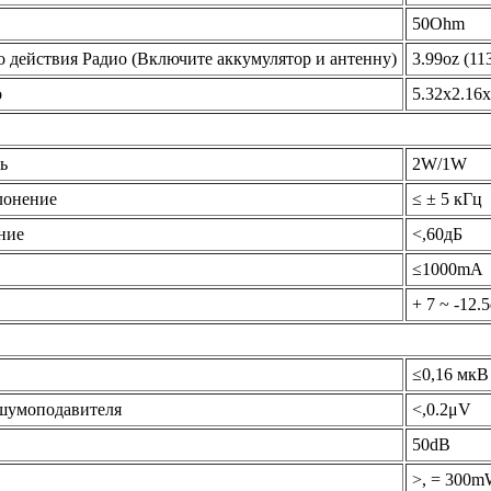
50Ohm
о действия Радио (Включите аккумулятор и антенну)
3.99oz (11
о
5.32x2.16x
ь
2W/1W
лонение
≤ ± 5 кГц
ние
<,60дБ
≤1000mA
+ 7 ~ -12.
≤0,16 мкВ
 шумоподавителя
<,0.2μV
50dB
>, = 300