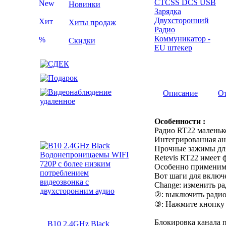
New
Новинки
Хит
Хиты продаж
%
Скидки
Описание
О
Особенности :
Радио RT22 маленько
Интегрированная ант
Прочные зажимы для 
Retevis RT22 имеет 
Особенно применимо 
Вот шаги для включ
Change: изменить ра
②: выключить радио
③: Нажмите кнопку «
Блокировка канала п
B10 2.4GHz Black