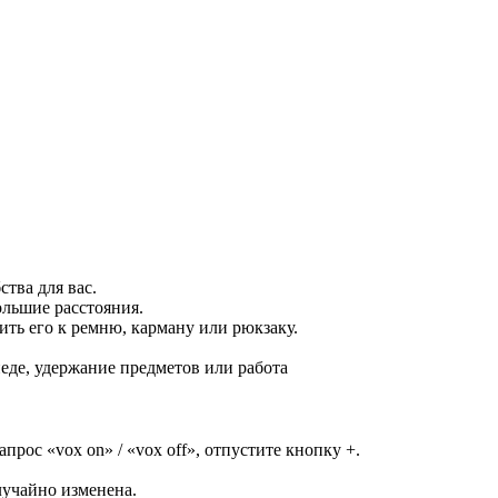
ства для вас.
ольшие расстояния.
ить его к ремню, карману или рюкзаку.
еде, удержание предметов или работа
ос «vox on» / «vox off», отпустите кнопку +.
лучайно изменена.