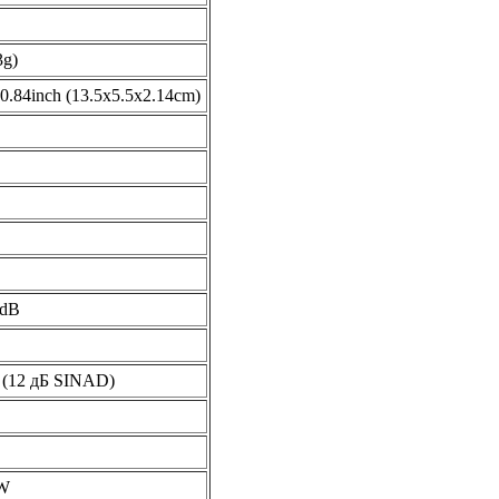
3g)
0.84inch (13.5x5.5x2.14cm)
5dB
 (12 дБ SINAD)
mW