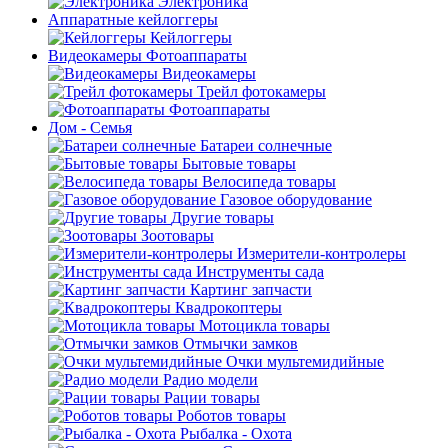
Электроника
Аппаратные кейлоггеры
Кейлоггеры
Видеокамеры Фотоаппараты
Видеокамеры
Трейл фотокамеры
Фотоаппараты
Дом - Семья
Батареи солнечные
Бытовые товары
Велосипеда товары
Газовое оборудование
Другие товары
Зоотовары
Измерители-контролеры
Инструменты сада
Картинг запчасти
Квадрокоптеры
Мотоцикла товары
Отмычки замков
Очки мультемидийные
Радио модели
Рации товары
Роботов товары
Рыбалка - Охота