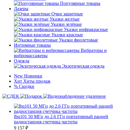
Популярные товары
Лазеры
Очки защитные
Указки желтые
Указки зелёные
Указки инфракрасные
Указки красные
Указки фиолетовые
Интимные товары
Вибраторы и
вибромассажеры
Одежда
Экзотическая одежда
New
Новинки
Хит
Хиты продаж
%
Скидки
Ibq101 50 МГц до 2.6 ГГц портативный рацией
радиостанция счетчика частоты
9 157
₽