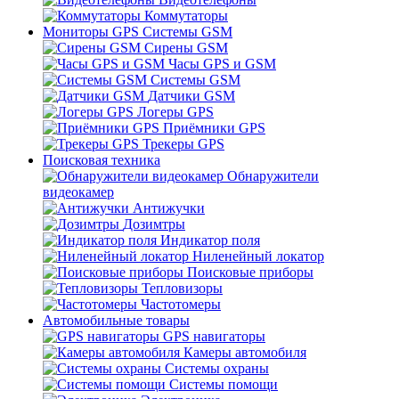
Коммутаторы
Мониторы GPS Системы GSM
Сирены GSM
Часы GPS и GSM
Системы GSM
Датчики GSM
Логеры GPS
Приёмники GPS
Трекеры GPS
Поисковая техника
Обнаружители
видеокамер
Антижучки
Дозимтры
Индикатор поля
Ниленейный локатор
Поисковые приборы
Тепловизоры
Частотомеры
Автомобильные товары
GPS навигаторы
Камеры автомобиля
Системы охраны
Системы помощи