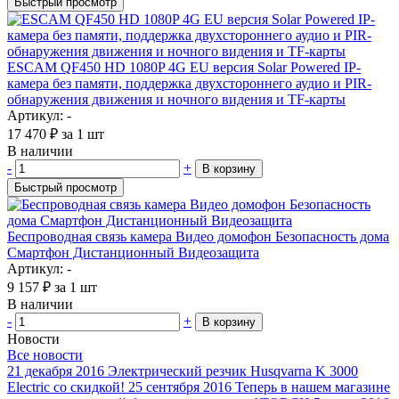
Быстрый просмотр
ESCAM QF450 HD 1080P 4G EU версия Solar Powered IP-
камера без памяти, поддержка двухстороннего аудио и PIR-
обнаружения движения и ночного видения и TF-карты
Артикул: -
17 470
₽
за 1 шт
В наличии
-
+
В корзину
Быстрый просмотр
Беспроводная связь камера Видео домофон Безопасность дома
Смартфон Дистанционный Видеозащита
Артикул: -
9 157
₽
за 1 шт
В наличии
-
+
В корзину
Новости
Все новости
21 декабря 2016
Электрический резчик Husqvarna K 3000
Electric со скидкой!
25 сентября 2016
Теперь в нашем магазине