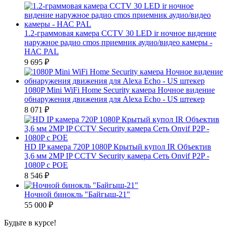
1.2-граммовая камера CCTV 30 LED ir ночное видение
наружное радио cmos приемник аудио/видео камеры -
НАС PAL
9 695
₽
1080P Mini WiFi Home Security камера Ночное видение
обнаружения движения для Alexa Echo - US штекер
8 071
₽
HD IP камера 720P 1080P Крытый купол IR Объектив
3,6 мм 2MP IP CCTV Security камера Сеть Onvif P2P -
1080P с POE
8 546
₽
Ночной бинокль "Байгыш-21"
55 000
₽
Будьте в курсе!