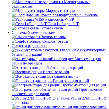
Магистральные
радиомосты
Маршрутизаторы
Оборудование Powerline
Радиосвязь WISP
Сети LoRa для IoT
Сотовая связь
Системы биометрические
Замков товары
Сейфов товары
Средства радиосвязи
Аккумуляторные
батареи для раций
Аксессуары для
раций по брендам
Антенны для раций
Военные рации
Все радиостанции
Гарнитуры для раций
Программаторы для раций
Программное
обеспечение для раций
Рации 27МГц СИ-БИ
диапазона
Рации для горнолыжников