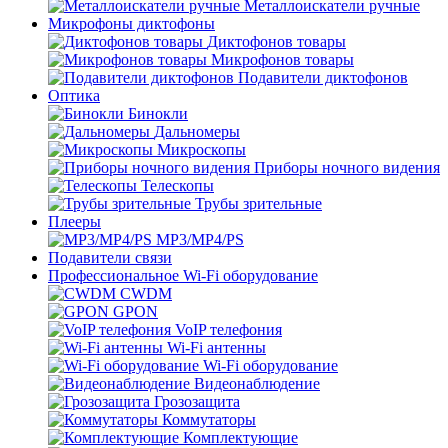
Металлоискатели ручные
Микрофоны диктофоны
Диктофонов товары
Микрофонов товары
Подавители диктофонов
Оптика
Бинокли
Дальномеры
Микроскопы
Приборы ночного видения
Телескопы
Трубы зрительные
Плееры
MP3/MP4/PS
Подавители связи
Профессиональное Wi-Fi оборудование
CWDM
GPON
VoIP телефония
Wi-Fi антенны
Wi-Fi оборудование
Видеонаблюдение
Грозозащита
Коммутаторы
Комплектующие