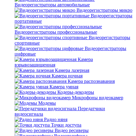
Видеорегистраторы автомобильные
Видеорегистраторы микро
Видеорегистраторы
портативные
Видеорегистраторы профессиональные
Видеорегистраторы
спортивные
Видеорегистраторы
цифровые
Камера
взрывозащищенная
Камера лазерная
Камера ночная
Камера распознавания
Камера умная
Кодеры-декодеры
Микрофоны видеокамер
Модемы
Передатчики
видеосигнала
Радио няня
Точки доступа
Видео ресиверы
Видеотелефоны