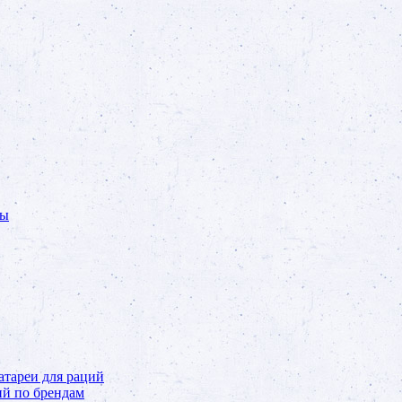
ты
тареи для раций
ий по брендам