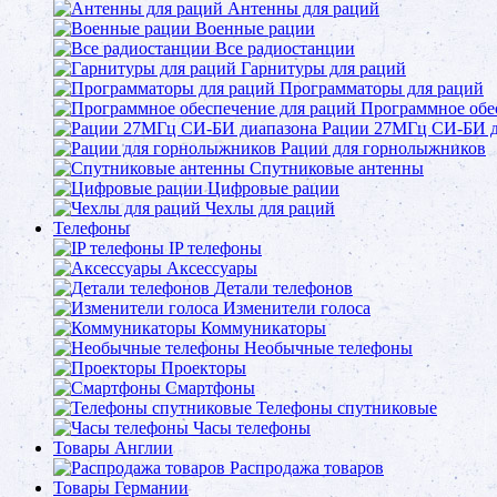
Антенны для раций
Военные рации
Все радиостанции
Гарнитуры для раций
Программаторы для раций
Программное обе
Рации 27МГц СИ-БИ д
Рации для горнолыжников
Спутниковые антенны
Цифровые рации
Чехлы для раций
Телефоны
IP телефоны
Аксессуары
Детали телефонов
Изменители голоса
Коммуникаторы
Необычные телефоны
Проекторы
Смартфоны
Телефоны спутниковые
Часы телефоны
Товары Англии
Распродажа товаров
Товары Германии