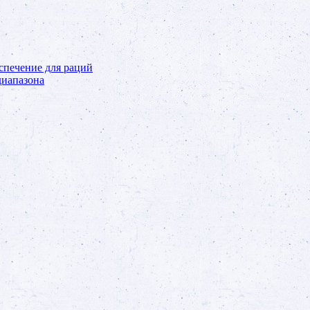
спечение для раций
иапазона