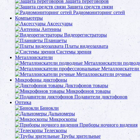
Защита переговоров
Защита средств связи
Радиомониторинг сетей
Компьютеры
Аксессуары
Антенны
Видеорегистраторы
Планшеты
Платы видеозахвата
Системы зрения
Металлоискатели
Металлоискатели подвод
Металлоискатели
Металлоискатели ручные
Микрофоны диктофоны
Диктофонов товары
Микрофонов товары
Подавители диктофонов
Оптика
Бинокли
Дальномеры
Микроскопы
Приборы ночного видения
Телескопы
Трубы зрительные