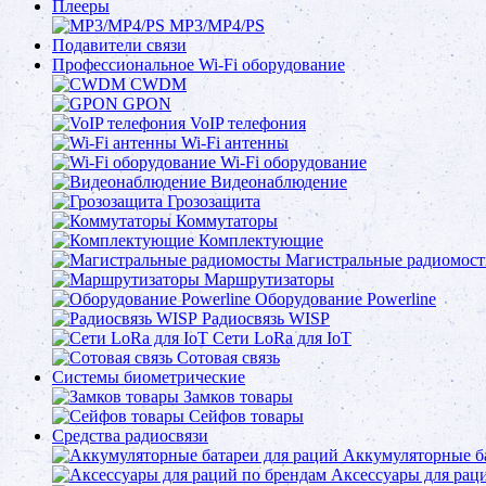
Плееры
MP3/MP4/PS
Подавители связи
Профессиональное Wi-Fi оборудование
CWDM
GPON
VoIP телефония
Wi-Fi антенны
Wi-Fi оборудование
Видеонаблюдение
Грозозащита
Коммутаторы
Комплектующие
Магистральные радиомос
Маршрутизаторы
Оборудование Powerline
Радиосвязь WISP
Сети LoRa для IoT
Сотовая связь
Системы биометрические
Замков товары
Сейфов товары
Средства радиосвязи
Аккумуляторные ба
Аксессуары для рац