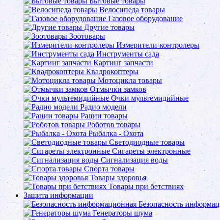
Бытовые товары
Велосипеда товары
Газовое оборудование
Другие товары
Зоотовары
Измерители-контролеры
Инструменты сада
Картинг запчасти
Квадрокоптеры
Мотоцикла товары
Отмычки замков
Очки мультемидийные
Радио модели
Рации товары
Роботов товары
Рыбалка - Охота
Светодиодные товары
Сигареты электронные
Сигнализация воды
Спорта товары
Товары здоровья
Товары при бетствиях
Защита информации
Безопасность информа
Генераторы шума