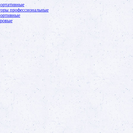
портативные
торы профессиональные
портивные
фровые