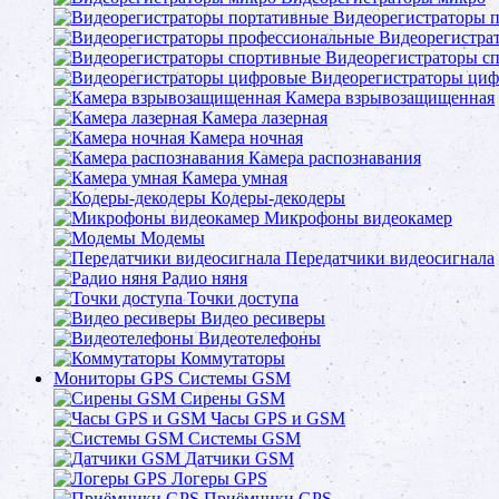
Видеорегистраторы 
Видеорегистра
Видеорегистраторы с
Видеорегистраторы ци
Камера взрывозащищенная
Камера лазерная
Камера ночная
Камера распознавания
Камера умная
Кодеры-декодеры
Микрофоны видеокамер
Модемы
Передатчики видеосигнала
Радио няня
Точки доступа
Видео ресиверы
Видеотелефоны
Коммутаторы
Мониторы GPS Системы GSM
Сирены GSM
Часы GPS и GSM
Системы GSM
Датчики GSM
Логеры GPS
Приёмники GPS