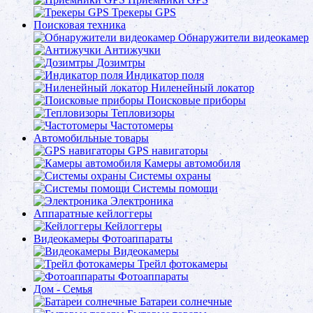
Трекеры GPS
Поисковая техника
Обнаружители видеокамер
Антижучки
Дозимтры
Индикатор поля
Ниленейный локатор
Поисковые приборы
Тепловизоры
Частотомеры
Автомобильные товары
GPS навигаторы
Камеры автомобиля
Системы охраны
Системы помощи
Электроника
Аппаратные кейлоггеры
Кейлоггеры
Видеокамеры Фотоаппараты
Видеокамеры
Трейл фотокамеры
Фотоаппараты
Дом - Семья
Батареи солнечные