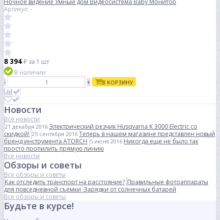
Ночное видение Умный дом Видеосистема Baby Монитор
Артикул: -
8 394
₽
за 1 шт
В наличии
-
+
В КОРЗИНУ
Новости
Все новости
Электрический резчик Husqvarna K 3000 Electric со
21 декабря 2016
скидкой!
Теперь в нашем магазине представлен новый
25 сентября 2016
бренд инструмента ATORCH
Никогда еще не было так
5 июня 2016
просто пропилить прямую линию
Все новости
Обзоры и советы
Все обзоры и советы
Как отследить транспорт на расстояние?
Правильные фотоаппараты
для повседневной съемки
Зарядки от солнечных батарей
Все обзоры и советы
Будьте в курсе!