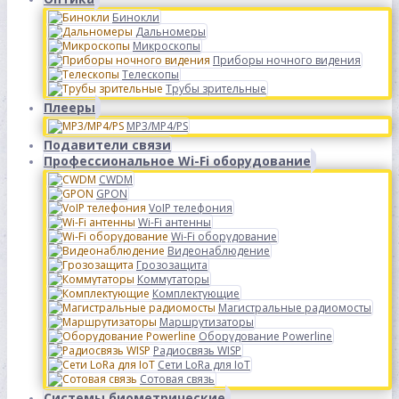
Бинокли
Дальномеры
Микроскопы
Приборы ночного видения
Телескопы
Трубы зрительные
Плееры
MP3/MP4/PS
Подавители связи
Профессиональное Wi-Fi оборудование
CWDM
GPON
VoIP телефония
Wi-Fi антенны
Wi-Fi оборудование
Видеонаблюдение
Грозозащита
Коммутаторы
Комплектующие
Магистральные радиомосты
Маршрутизаторы
Оборудование Powerline
Радиосвязь WISP
Сети LoRa для IoT
Сотовая связь
Системы биометрические