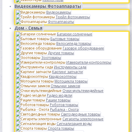
Видеокамеры Фотоаппараты
Видеокамеры
Трейл фотокамеры
Фотоаппараты
Дом - Семья
Батареи солнечные
Бытовые товары
Велосипеда товары
Газовое оборудование
Другие товары
Зоотовары
Измерители-контролеры
Инструменты сада
Картинг запчасти
Квадрокоптеры
Мотоцикла товары
Отмычки замков
Очки мультемидийные
Радио модели
Рации товары
Роботов товары
Рыбалка - Охота
Светодиодные товары
Сигареты электронные
Сигнализация воды
Спорта товары