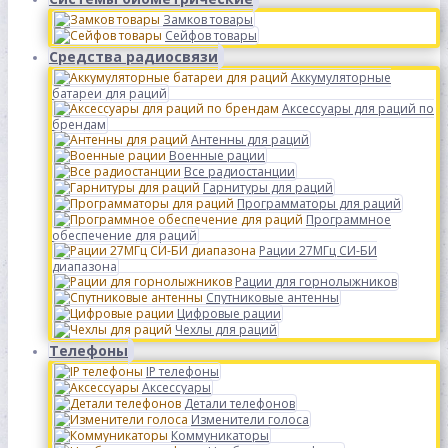
Замков товары
Сейфов товары
Средства радиосвязи
Аккумуляторные
батареи для раций
Аксессуары для раций по
брендам
Антенны для раций
Военные рации
Все радиостанции
Гарнитуры для раций
Программаторы для раций
Программное
обеспечение для раций
Рации 27МГц СИ-БИ
диапазона
Рации для горнолыжников
Спутниковые антенны
Цифровые рации
Чехлы для раций
Телефоны
IP телефоны
Аксессуары
Детали телефонов
Изменители голоса
Коммуникаторы