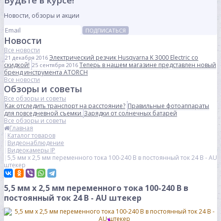
Будьте в курсе!
Новости, обзоры и акции
ПОДПИСАТЬСЯ
Новости
Все новости
Электрический резчик Husqvarna K 3000 Electric со
21 декабря 2016
скидкой!
Теперь в нашем магазине представлен новый
25 сентября 2016
бренд инструмента ATORCH
Все новости
Обзоры и советы
Все обзоры и советы
Как отследить транспорт на расстояние?
Правильные фотоаппараты
для повседневной съемки
Зарядки от солнечных батарей
Все обзоры и советы
Главная
Каталог товаров
Видеонаблюдение
Видеокамеры IP
5,5 мм х 2,5 мм переменного тока 100-240 В в постоянный ток 24 В - AU
штекер
5,5 мм х 2,5 мм переменного тока 100-240 В в
постоянный ток 24 В - AU штекер