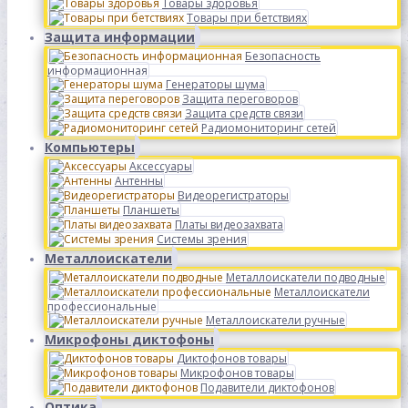
Товары здоровья
Товары при бетствиях
Защита информации
Безопасность
информационная
Генераторы шума
Защита переговоров
Защита средств связи
Радиомониторинг сетей
Компьютеры
Аксессуары
Антенны
Видеорегистраторы
Планшеты
Платы видеозахвата
Системы зрения
Металлоискатели
Металлоискатели подводные
Металлоискатели
профессиональные
Металлоискатели ручные
Микрофоны диктофоны
Диктофонов товары
Микрофонов товары
Подавители диктофонов
Оптика