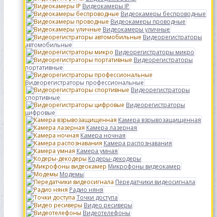
Видеокамеры IP
Видеокамеры беспроводные
Видеокамеры проводные
Видеокамеры уличные
Видеорегистраторы
автомобильные
Видеорегистраторы микро
Видеорегистраторы
портативные
Видеорегистраторы профессиональные
Видеорегистраторы
спортивные
Видеорегистраторы
цифровые
Камера взрывозащищенная
Камера лазерная
Камера ночная
Камера распознавания
Камера умная
Кодеры-декодеры
Микрофоны видеокамер
Модемы
Передатчики видеосигнала
Радио няня
Точки доступа
Видео ресиверы
Видеотелефоны