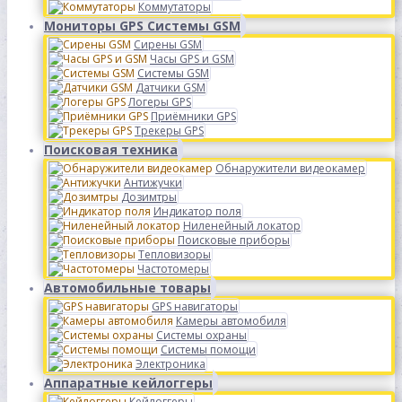
Коммутаторы
Мониторы GPS Системы GSM
Сирены GSM
Часы GPS и GSM
Системы GSM
Датчики GSM
Логеры GPS
Приёмники GPS
Трекеры GPS
Поисковая техника
Обнаружители видеокамер
Антижучки
Дозимтры
Индикатор поля
Ниленейный локатор
Поисковые приборы
Тепловизоры
Частотомеры
Автомобильные товары
GPS навигаторы
Камеры автомобиля
Системы охраны
Системы помощи
Электроника
Аппаратные кейлоггеры
Кейлоггеры