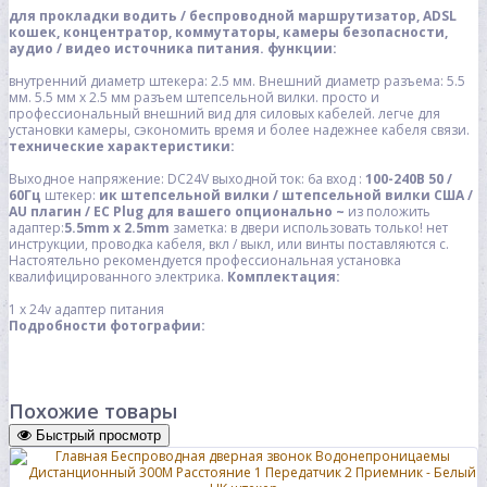
для прокладки водить / беспроводной маршрутизатор, ADSL
кошек, концентратор, коммутаторы, камеры безопасности,
аудио / видео источника питания.
функции:
внутренний диаметр штекера: 2.5 мм.
Внешний диаметр разъема: 5.5
мм.
5.5 мм х 2.5 мм разъем штепсельной вилки.
просто и
профессиональный внешний вид для силовых кабелей.
легче для
установки камеры, сэкономить время и более надежнее кабеля связи.
технические характеристики:
Выходное напряжение: DC24V
выходной ток: 6a
вход :
100-240В 50 /
60Гц
штекер:
ик штепсельной вилки / штепсельной вилки США /
AU плагин / ЕС Plug
для вашего опционально ~
из положить
адаптер:
5.5mm x 2.5mm
заметка:
в двери использовать только!
нет
инструкции, проводка кабеля, вкл / выкл, или винты поставляются с.
Настоятельно рекомендуется профессиональная установка
квалифицированного электрика.
Комплектация:
1 x 24v адаптер питания
Подробности фотографии:
Похожие товары
Быстрый просмотр