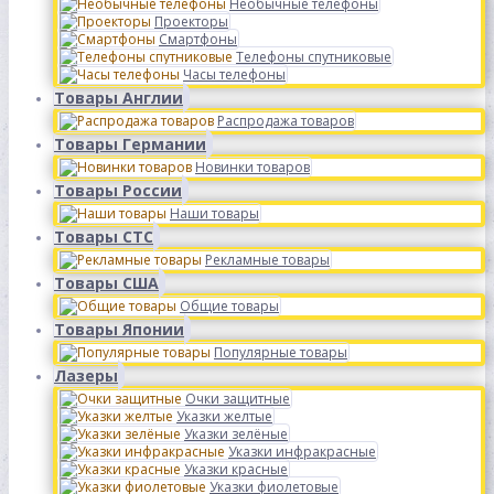
Необычные телефоны
Проекторы
Смартфоны
Телефоны спутниковые
Часы телефоны
Товары Англии
Распродажа товаров
Товары Германии
Новинки товаров
Товары России
Наши товары
Товары СТС
Рекламные товары
Товары США
Общие товары
Товары Японии
Популярные товары
Лазеры
Очки защитные
Указки желтые
Указки зелёные
Указки инфракрасные
Указки красные
Указки фиолетовые