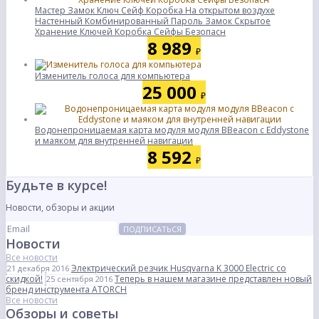
Мастер Замок Ключ Сейф Коробка На открытом воздухе
Настенный Комбинированный Пароль Замок Скрытое
Хранение Ключей Коробка Сейфы Безопасн
8 989
₽
Изменитель голоса для компьютера
25 000
₽
Водонепроницаемая карта модуля модуля BBeacon с Eddystone
и маяком для внутренней навигации
8 592
₽
Будьте в курсе!
Новости, обзоры и акции
ПОДПИСАТЬСЯ
Новости
Все новости
Электрический резчик Husqvarna K 3000 Electric со
21 декабря 2016
скидкой!
Теперь в нашем магазине представлен новый
25 сентября 2016
бренд инструмента ATORCH
Все новости
Обзоры и советы