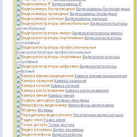
Видеокамеры IP
Видеокамеры беспроводные
Видеокамеры проводные
Видеокамеры уличные
Видеорегистраторы
автомобильные
Видеорегистраторы микро
Видеорегистраторы
портативные
Видеорегистраторы профессиональные
Видеорегистраторы
спортивные
Видеорегистраторы
цифровые
Камера взрывозащищенная
Камера лазерная
Камера ночная
Камера распознавания
Камера умная
Кодеры-декодеры
Микрофоны видеокамер
Модемы
Передатчики видеосигнала
Радио няня
Точки доступа
Видео ресиверы
Видеотелефоны