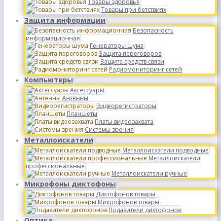
Товары здоровья
Товары при бетствиях
Защита информации
Безопасность
информационная
Генераторы шума
Защита переговоров
Защита средств связи
Радиомониторинг сетей
Компьютеры
Аксессуары
Антенны
Видеорегистраторы
Планшеты
Платы видеозахвата
Системы зрения
Металлоискатели
Металлоискатели подводные
Металлоискатели
профессиональные
Металлоискатели ручные
Микрофоны диктофоны
Диктофонов товары
Микрофонов товары
Подавители диктофонов
Оптика