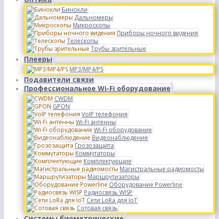
Бинокли
Дальномеры
Микроскопы
Приборы ночного видения
Телескопы
Трубы зрительные
Плееры
MP3/MP4/PS
Подавители связи
Профессиональное Wi-Fi оборудование
CWDM
GPON
VoIP телефония
Wi-Fi антенны
Wi-Fi оборудование
Видеонаблюдение
Грозозащита
Коммутаторы
Комплектующие
Магистральные радиомосты
Маршрутизаторы
Оборудование Powerline
Радиосвязь WISP
Сети LoRa для IoT
Сотовая связь
Системы биометрические