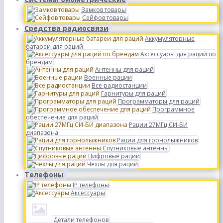
Замков товары
Сейфов товары
Средства радиосвязи
Аккумуляторные
батареи для раций
Аксессуары для раций по
брендам
Антенны для раций
Военные рации
Все радиостанции
Гарнитуры для раций
Программаторы для раций
Программное
обеспечение для раций
Рации 27МГц СИ-БИ
диапазона
Рации для горнолыжников
Спутниковые антенны
Цифровые рации
Чехлы для раций
Телефоны
IP телефоны
Аксессуары
Детали телефонов