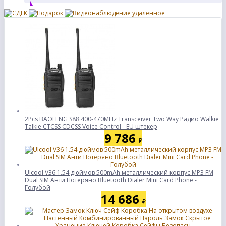
2Pcs BAOFENG S88 400-470MHz Transceiver Two Way Радио Walkie
Talkie CTCSS CDCSS Voice Control - EU штекер
9 786
₽
Ulcool V36 1.54 дюймов 500mAh металлический корпус MP3 FM
Dual SIM Анти Потеряно Bluetooth Dialer Mini Card Phone -
Голубой
14 686
₽