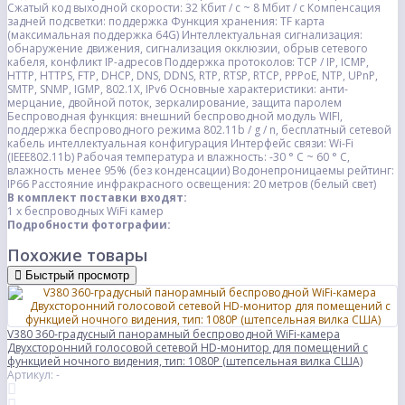
Сжатый код выходной скорости: 32 Кбит / с ~ 8 Мбит / с
Компенсация
задней подсветки: поддержка
Функция хранения: TF карта
(максимальная поддержка 64G)
Интеллектуальная сигнализация:
обнаружение движения, сигнализация окклюзии, обрыв сетевого
кабеля, конфликт IP-адресов
Поддержка протоколов: TCP / IP, ICMP,
HTTP, HTTPS, FTP, DHCP, DNS, DDNS, RTP, RTSP, RTCP,
PPPoE, NTP, UPnP,
SMTP, SNMP, IGMP, 802.1X, IPv6
Основные характеристики: анти-
мерцание, двойной поток, зеркалирование, защита паролем
Беспроводная функция: внешний беспроводной модуль WIFI,
поддержка беспроводного режима 802.11b / g / n, бесплатный сетевой
кабель интеллектуальная конфигурация
Интерфейс связи: Wi-Fi
(IEEE802.11b)
Рабочая температура и влажность: -30 ° C ~ 60 ° C,
влажность менее 95% (без конденсации)
Водонепроницаемы рейтинг:
IP66
Расстояние инфракрасного освещения: 20 метров (белый свет)
В комплект поставки входят:
1 х беспроводных WiFi камер
Подробности фотографии:
Похожие товары
Быстрый просмотр
V380 360-градусный панорамный беспроводной WiFi-камера
Двухсторонний голосовой сетевой HD-монитор для помещений с
функцией ночного видения, тип: 1080P (штепсельная вилка США)
Артикул: -