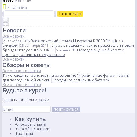
8 892
₽
за 1 шт
В наличии
-
+
В КОРЗИНУ
Новости
Все новости
Электрический резчик Husqvarna K 3000 Electric со
21 декабря 2016
скидкой!
Теперь в нашем магазине представлен новый
25 сентября 2016
бренд инструмента ATORCH
Никогда еще не было так
5 июня 2016
просто пропилить прямую линию
Все новости
Обзоры и советы
Все обзоры и советы
Как отследить транспорт на расстояние?
Правильные фотоаппараты
для повседневной съемки
Зарядки от солнечных батарей
Все обзоры и советы
Будьте в курсе!
Новости, обзоры и акции
ПОДПИСАТЬСЯ
Как купить
Способы оплаты
Способы доставки
Гарантия