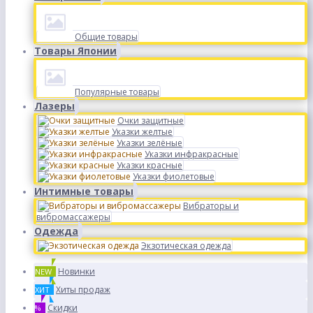
Общие товары
Товары Японии
Популярные товары
Лазеры
Очки защитные
Указки желтые
Указки зелёные
Указки инфракрасные
Указки красные
Указки фиолетовые
Интимные товары
Вибраторы и
вибромассажеры
Одежда
Экзотическая одежда
Новинки
NEW
Хиты продаж
ХИТ
Скидки
%