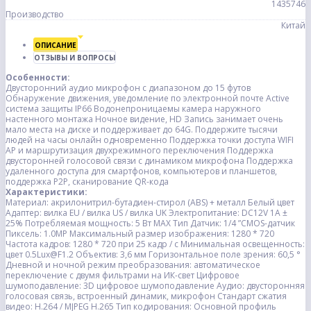
1435746
Производство
Китай
ОПИСАНИЕ
ОТЗЫВЫ И ВОПРОСЫ
Особенности:
Двусторонний аудио микрофон с диапазоном до 15 футов
Обнаружение движения, уведомление по электронной почте
Active
система защиты
IP66 Водонепроницаемы камера наружного
настенного монтажа
Ночное видение, HD
Запись занимает очень
мало места на диске и поддерживает до 64G.
Поддержите тысячи
людей на часы онлайн одновременно
Поддержка точки доступа WIFI
AP и маршрутизация двухрежимного переключения
Поддержка
двусторонней голосовой связи с динамиком микрофона
Поддержка
удаленного доступа для смартфонов, компьютеров и планшетов,
поддержка P2P, сканирование QR-кода
Характеристики:
Материал: акрилонитрил-бутадиен-стирол (ABS) + металл
Белый цвет
Адаптер: вилка EU / вилка US / вилка UK
Электропитание: DC12V 1A ±
25%
Потребляемая мощность: 5 Вт MAX
Тип Датчик: 1/4 ”CMOS-датчик
Пиксель: 1.0MP
Максимальный размер изображения: 1280 * 720
Частота кадров: 1280 * 720 при 25 кадр / с
Минимальная освещенность:
цвет 0.5Lux@F1.2
Объектив: 3,6 мм
Горизонтальное поле зрения: 60,5 °
Дневной и ночной режим преобразования: автоматическое
переключение с двумя фильтрами на ИК-свет
Цифровое
шумоподавление: 3D цифровое шумоподавление
Аудио: двусторонняя
голосовая связь, встроенный динамик, микрофон
Стандарт сжатия
видео: H.264 / MJPEG
H.265 Тип кодирования: Основной профиль