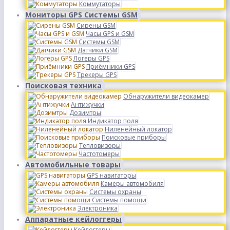
Коммутаторы
Мониторы GPS Системы GSM
Сирены GSM
Часы GPS и GSM
Системы GSM
Датчики GSM
Логеры GPS
Приёмники GPS
Трекеры GPS
Поисковая техника
Обнаружители видеокамер
Антижучки
Дозимтры
Индикатор поля
Ниленейный локатор
Поисковые приборы
Тепловизоры
Частотомеры
Автомобильные товары
GPS навигаторы
Камеры автомобиля
Системы охраны
Системы помощи
Электроника
Аппаратные кейлоггеры
Кейлоггеры