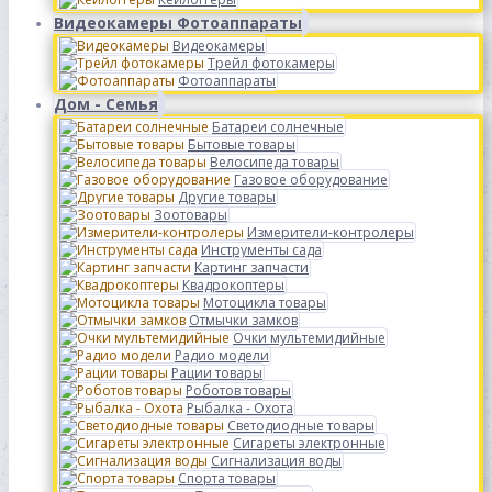
Видеокамеры Фотоаппараты
Видеокамеры
Трейл фотокамеры
Фотоаппараты
Дом - Семья
Батареи солнечные
Бытовые товары
Велосипеда товары
Газовое оборудование
Другие товары
Зоотовары
Измерители-контролеры
Инструменты сада
Картинг запчасти
Квадрокоптеры
Мотоцикла товары
Отмычки замков
Очки мультемидийные
Радио модели
Рации товары
Роботов товары
Рыбалка - Охота
Светодиодные товары
Сигареты электронные
Сигнализация воды
Спорта товары