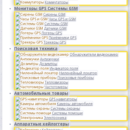
Коммутаторы
Мониторы GPS Системы GSM
Сирены GSM
Часы GPS и GSM
Системы GSM
Датчики GSM
Логеры GPS
Приёмники GPS
Трекеры GPS
Поисковая техника
Обнаружители видеокамер
Антижучки
Дозимтры
Индикатор поля
Ниленейный локатор
Поисковые приборы
Тепловизоры
Частотомеры
Автомобильные товары
GPS навигаторы
Камеры автомобиля
Системы охраны
Системы помощи
Электроника
Аппаратные кейлоггеры
Кейлоггеры