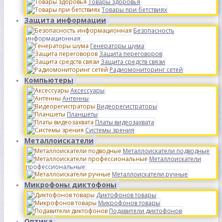
Товары здоровья
Товары при бетствиях
Защита информации
Безопасность
информационная
Генераторы шума
Защита переговоров
Защита средств связи
Радиомониторинг сетей
Компьютеры
Аксессуары
Антенны
Видеорегистраторы
Планшеты
Платы видеозахвата
Системы зрения
Металлоискатели
Металлоискатели подводные
Металлоискатели
профессиональные
Металлоискатели ручные
Микрофоны диктофоны
Диктофонов товары
Микрофонов товары
Подавители диктофонов
Оптика