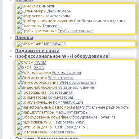
Бинокли
Дальномеры
Микроскопы
Приборы ночного видения
Телескопы
Трубы зрительные
Плееры
MP3/MP4/PS
Подавители связи
Профессиональное Wi-Fi оборудование
CWDM
GPON
VoIP телефония
Wi-Fi антенны
Wi-Fi оборудование
Видеонаблюдение
Грозозащита
Коммутаторы
Комплектующие
Магистральные радиомосты
Маршрутизаторы
Оборудование Powerline
Радиосвязь WISP
Сети LoRa для IoT
Сотовая связь
Системы биометрические