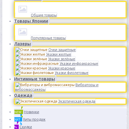
Общие товары
Товары Японии
Популярные товары
Лазеры
Очки защитные
Указки желтые
Указки зелёные
Указки инфракрасные
Указки красные
Указки фиолетовые
Интимные товары
Вибраторы и
вибромассажеры
Одежда
Экзотическая одежда
Новинки
NEW
Хиты продаж
ХИТ
Скидки
%