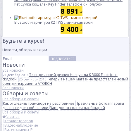
Pet Сумка Кошелек Key Finder Телефон К - Голубой
8 891
₽
Bluetooth-гарнитура K2 TWS с мини-камерой
9 400
₽
Будьте в курсе!
Новости, обзоры и акции
ПОДПИСАТЬСЯ
Новости
Все новости
Электрический резчик Husqvarna K 3000 Electric со
21 декабря 2016
скидкой!
Теперь в нашем магазине представлен новый
25 сентября 2016
бренд инструмента ATORCH
Все новости
Обзоры и советы
Все обзоры и советы
Как отследить транспорт на расстояние?
Правильные фотоаппараты
для повседневной съемки
Зарядки от солнечных батарей
Все обзоры и советы
Главная
Каталог товаров
Видеонаблюдение
Видеокамеры IP