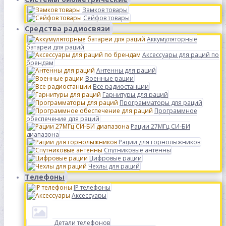
Замков товары
Сейфов товары
Средства радиосвязи
Аккумуляторные
батареи для раций
Аксессуары для раций по
брендам
Антенны для раций
Военные рации
Все радиостанции
Гарнитуры для раций
Программаторы для раций
Программное
обеспечение для раций
Рации 27МГц СИ-БИ
диапазона
Рации для горнолыжников
Спутниковые антенны
Цифровые рации
Чехлы для раций
Телефоны
IP телефоны
Аксессуары
Детали телефонов