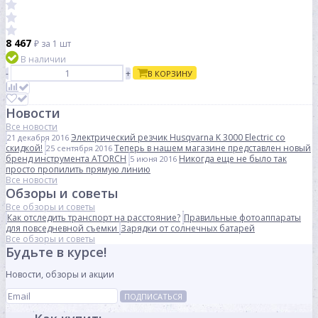
8 467
₽
за 1 шт
В наличии
-
+
В КОРЗИНУ
Новости
Все новости
Электрический резчик Husqvarna K 3000 Electric со
21 декабря 2016
скидкой!
Теперь в нашем магазине представлен новый
25 сентября 2016
бренд инструмента ATORCH
Никогда еще не было так
5 июня 2016
просто пропилить прямую линию
Все новости
Обзоры и советы
Все обзоры и советы
Как отследить транспорт на расстояние?
Правильные фотоаппараты
для повседневной съемки
Зарядки от солнечных батарей
Все обзоры и советы
Будьте в курсе!
Новости, обзоры и акции
ПОДПИСАТЬСЯ