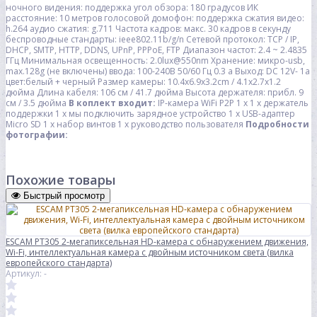
ночного видения: поддержка
угол обзора: 180 градусов
ИК
расстояние: 10 метров
голосовой домофон: поддержка
сжатия видео:
h.264
аудио сжатия: g.711
Частота кадров: макс. 30 кадров в секунду
беспроводные стандарты: ieee802.11b/g/n
Сетевой протокол: TCP / IP,
DHCP, SMTP, HTTP, DDNS, UPnP, PPPoE, FTP
Диапазон частот: 2.4 ~ 2.4835
ГГц
Минимальная освещенность: 2.0lux@550nm
Хранение: микро-usb,
max.128g (не включены)
ввода: 100-240В 50/60 Гц 0.3 a
Выход: DC 12V- 1a
цвет:белый + черный
Размер камеры: 10.4x6.9x3.2cm / 4.1x2.7x1.2
дюйма
Длина кабеля: 106 см / 41.7 дюйма
Высота держателя: прибл. 9
см / 3.5 дюйма
В коплект входит:
IP-камера WiFi P2P 1 x
1 x держатель
поддержки
1 x мы подключить зарядное устройство
1 x USB-адаптер
Micro SD
1 x набор винтов
1 x руководство пользователя
Подробности
фотографии:
Похожие товары
Быстрый просмотр
ESCAM PT305 2-мегапиксельная HD-камера с обнаружением движения,
Wi-Fi, интеллектуальная камера с двойным источником света (вилка
европейского стандарта)
Артикул: -