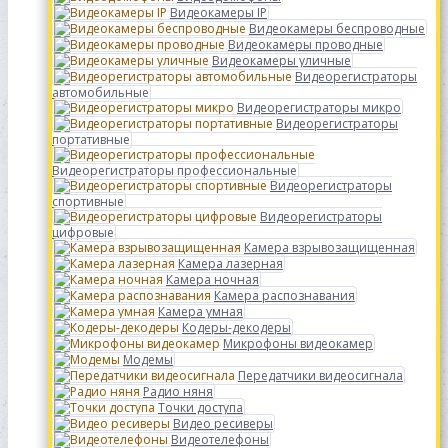
Видеокамеры IP
Видеокамеры беспроводные
Видеокамеры проводные
Видеокамеры уличные
Видеорегистраторы
автомобильные
Видеорегистраторы микро
Видеорегистраторы
портативные
Видеорегистраторы профессиональные
Видеорегистраторы
спортивные
Видеорегистраторы
цифровые
Камера взрывозащищенная
Камера лазерная
Камера ночная
Камера распознавания
Камера умная
Кодеры-декодеры
Микрофоны видеокамер
Модемы
Передатчики видеосигнала
Радио няня
Точки доступа
Видео ресиверы
Видеотелефоны