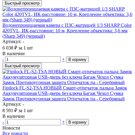
Быстрый просмотр
Водонепроницаемая камера с ПЗС-матрицей 1/3 SHARP Color
420TVL, ИК-расстояние: 10 м, Крепление объектива: 3,6 мм
(Sharp 349) (черный)
Артикул: -
6 038
₽
за 1 шт
В наличии
-
+
В корзину
Быстрый просмотр
Fipilock FL-S2-TSA НОВЫЙ Смарт-отпечаток пальца Замок
Аккумуляторная USB-дверь без ключа Багаж Чехол Сумка
Замок Противоугонная защита Отпечаток па - Серебряный
Артикул: -
8 591
₽
за 1 шт
В наличии
-
+
В корзину
Новости
Все новости