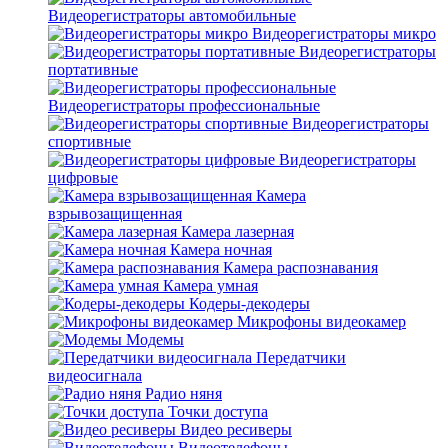
Видеорегистраторы автомобильные
Видеорегистраторы микро
Видеорегистраторы
портативные
Видеорегистраторы профессиональные
Видеорегистраторы
спортивные
Видеорегистраторы
цифровые
Камера
взрывозащищенная
Камера лазерная
Камера ночная
Камера распознавания
Камера умная
Кодеры-декодеры
Микрофоны видеокамер
Модемы
Передатчики
видеосигнала
Радио няня
Точки доступа
Видео ресиверы
Видеотелефоны