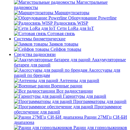
Магистральные
радиомосты
Маршрутизаторы
Оборудование Powerline
Радиосвязь WISP
Сети LoRa для IoT
Сотовая связь
Системы биометрические
Замков товары
Сейфов товары
Средства радиосвязи
Аккумуляторные
батареи для раций
Аксессуары для
раций по брендам
Антенны для раций
Военные рации
Все радиостанции
Гарнитуры для раций
Программаторы для раций
Программное
обеспечение для раций
Рации 27МГц СИ-БИ
диапазона
Рации для горнолыжников