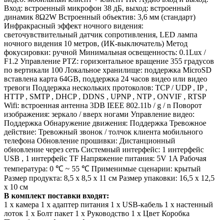
Вход: встроенный микрофон 38 дБ, выход: встроенный
динамик 8Ω2W
Встроенный объектив: 3,6 мм (стандарт)
Инфракрасный эффект ночного видения:
светочувствительный датчик сопротивления, LED лампа
ночного видения 10 метров, (ИК-выключатель)
Метод
фокусировки: ручной
Минимальная освещенность: 0.1Lux /
F1.2
Управление PTZ: горизонтальное вращение 355 градусов
по вертикали 100
Локальное хранилище: поддержка MicroSD
вставлена карта 64GB, поддержка 24 часов видео или видео
тревоги
Поддержка нескольких протоколов: TCP / UDP
,
IP
,
HTTP
,
SMTP
,
DHCP
,
DDNS
,
UPNP
,
NTP
,
ONVIF
,
RTSP
Wifi: встроенная антенна 3DB IEEE 802.11b / g / n
Поворот
изображения: зеркало / вверх ногами
Управление видео:
Поддержка
Обнаружение движения: Поддержка
Тревожное
действие: Тревожный звонок / толчок клиента мобильного
телефона
Обновление прошивки: Дистанционный
обновление через сеть
Системный интерфейс: 1 интерфейс
USB
,
1 интерфейс TF
Напряжение питания: 5V 1A
Рабочая
температура: 0 ℃ ~ 55 ℃
Применимые сценарии: крытый
Размер продукта: 8,5 х 8,5 х 11 см
Размер упаковки: 16,5 х 12,5
х 10 см
В комплект поставки входят:
1 х камера
1 х адаптер питания
1 х USB-кабель
1 х настенный
лоток
1 х Болт пакет
1 х Руководство
1 х Цвет Коробка