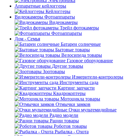
Электроника
Аппаратные кейлоггеры
Кейлоггеры
Видеокамеры Фотоаппараты
Видеокамеры
Трейл фотокамеры
Фотоаппараты
Дом - Семья
Батареи солнечные
Бытовые товары
Велосипеда товары
Газовое оборудование
Другие товары
Зоотовары
Измерители-контролеры
Инструменты сада
Картинг запчасти
Квадрокоптеры
Мотоцикла товары
Отмычки замков
Очки мультемидийные
Радио модели
Рации товары
Роботов товары
Рыбалка - Охота