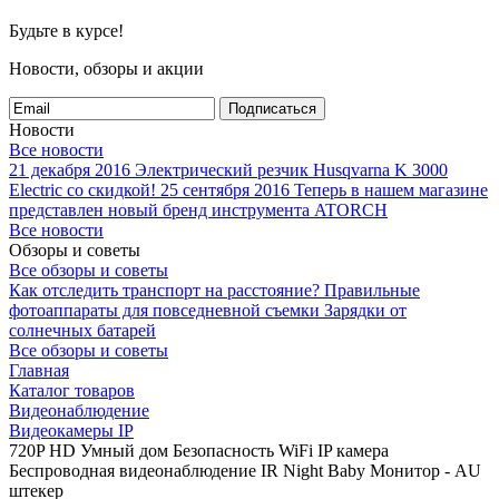
Будьте в курсе!
Новости, обзоры и акции
Подписаться
Новости
Все новости
21 декабря 2016
Электрический резчик Husqvarna K 3000
Electric со скидкой!
25 сентября 2016
Теперь в нашем магазине
представлен новый бренд инструмента ATORCH
Все новости
Обзоры и советы
Все обзоры и советы
Как отследить транспорт на расстояние?
Правильные
фотоаппараты для повседневной съемки
Зарядки от
солнечных батарей
Все обзоры и советы
Главная
Каталог товаров
Видеонаблюдение
Видеокамеры IP
720P HD Умный дом Безопасность WiFi IP камера
Беспроводная видеонаблюдение IR Night Baby Монитор - AU
штекер