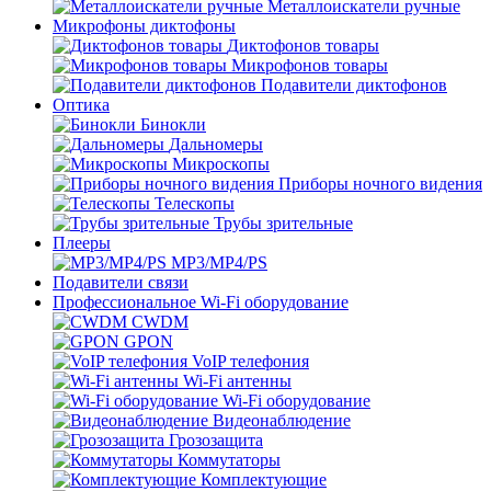
Металлоискатели ручные
Микрофоны диктофоны
Диктофонов товары
Микрофонов товары
Подавители диктофонов
Оптика
Бинокли
Дальномеры
Микроскопы
Приборы ночного видения
Телескопы
Трубы зрительные
Плееры
MP3/MP4/PS
Подавители связи
Профессиональное Wi-Fi оборудование
CWDM
GPON
VoIP телефония
Wi-Fi антенны
Wi-Fi оборудование
Видеонаблюдение
Грозозащита
Коммутаторы
Комплектующие