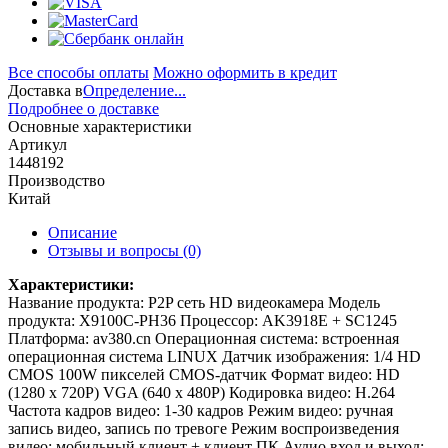
Все способы оплаты
Можно оформить в кредит
Доставка в
Определение...
Подробнее о доставке
Основные характеристики
Артикул
1448192
Производство
Китай
Описание
Отзывы и вопросы
(0)
Характеристики:
Название продукта: P2P сеть HD видеокамера
Модель
продукта: X9100C-PH36
Процессор: AK3918E + SC1245
Платформа: av380.cn
Операционная система: встроенная
операционная система LINUX
Датчик изображения: 1/4 HD
CMOS 100W пикселей CMOS-датчик
Формат видео: HD
(1280 x 720P) VGA (640 x 480P)
Кодировка видео: H.264
Частота кадров видео: 1-30 кадров
Режим видео: ручная
запись видео, запись по тревоге
Режим воспроизведения
видео: мобильный клиент + клиент ПК
Аудио вход и выход: