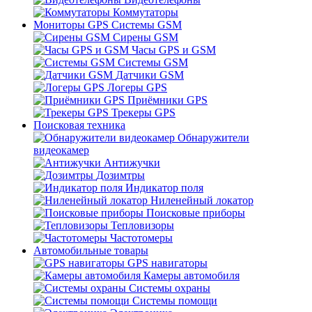
Коммутаторы
Мониторы GPS Системы GSM
Сирены GSM
Часы GPS и GSM
Системы GSM
Датчики GSM
Логеры GPS
Приёмники GPS
Трекеры GPS
Поисковая техника
Обнаружители
видеокамер
Антижучки
Дозимтры
Индикатор поля
Ниленейный локатор
Поисковые приборы
Тепловизоры
Частотомеры
Автомобильные товары
GPS навигаторы
Камеры автомобиля
Системы охраны
Системы помощи