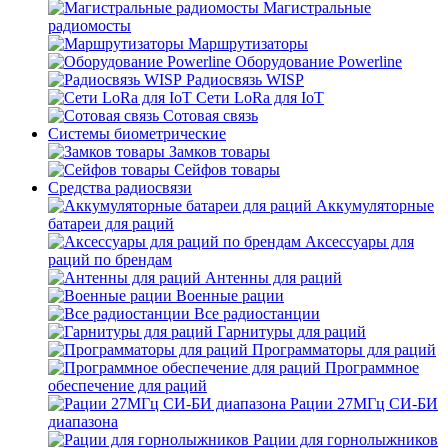
Магистральные
радиомосты
Маршрутизаторы
Оборудование Powerline
Радиосвязь WISP
Сети LoRa для IoT
Сотовая связь
Системы биометрические
Замков товары
Сейфов товары
Средства радиосвязи
Аккумуляторные
батареи для раций
Аксессуары для
раций по брендам
Антенны для раций
Военные рации
Все радиостанции
Гарнитуры для раций
Программаторы для раций
Программное
обеспечение для раций
Рации 27МГц СИ-БИ
диапазона
Рации для горнолыжников