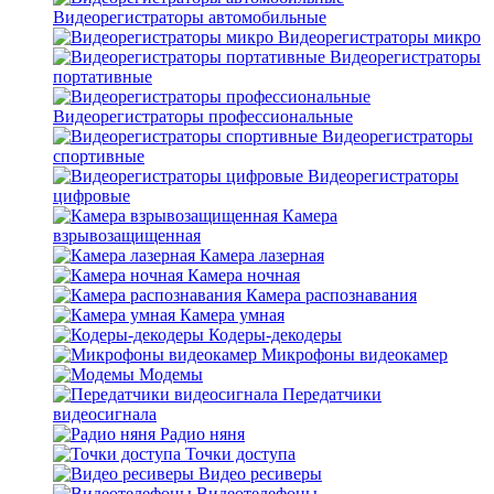
Видеорегистраторы автомобильные
Видеорегистраторы микро
Видеорегистраторы
портативные
Видеорегистраторы профессиональные
Видеорегистраторы
спортивные
Видеорегистраторы
цифровые
Камера
взрывозащищенная
Камера лазерная
Камера ночная
Камера распознавания
Камера умная
Кодеры-декодеры
Микрофоны видеокамер
Модемы
Передатчики
видеосигнала
Радио няня
Точки доступа
Видео ресиверы
Видеотелефоны