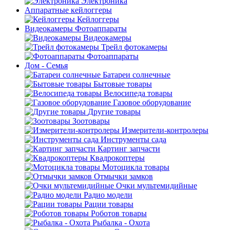
Электроника
Аппаратные кейлоггеры
Кейлоггеры
Видеокамеры Фотоаппараты
Видеокамеры
Трейл фотокамеры
Фотоаппараты
Дом - Семья
Батареи солнечные
Бытовые товары
Велосипеда товары
Газовое оборудование
Другие товары
Зоотовары
Измерители-контролеры
Инструменты сада
Картинг запчасти
Квадрокоптеры
Мотоцикла товары
Отмычки замков
Очки мультемидийные
Радио модели
Рации товары
Роботов товары
Рыбалка - Охота