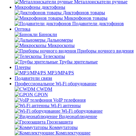
Металлоискатели ручные
Микрофоны диктофоны
Диктофонов товары
Микрофонов товары
Подавители диктофонов
Оптика
Бинокли
Дальномеры
Микроскопы
Приборы ночного видения
Телескопы
Трубы зрительные
Плееры
MP3/MP4/PS
Подавители связи
Профессиональное Wi-Fi оборудование
CWDM
GPON
VoIP телефония
Wi-Fi антенны
Wi-Fi оборудование
Видеонаблюдение
Грозозащита
Коммутаторы
Комплектующие