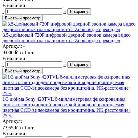
В наличии
-
+
В корзину
Быстрый просмотр
3,5-дюймовый 720P цифровой дверной звонок камера видео
дверной звонок глазок просмотра Zoom видео рекордер
Артикул: -
9 000
₽
за 1 шт
В наличии
-
+
В корзину
Быстрый просмотр
1/3 дюйма Sony 420TVL 6-миллиметровая фиксированная
линза со светодиодной подсветкой и водонепроницаемая
цветная CCD-видеокамера без кронштейна, ИК-расстояние:
25 м
Артикул: -
7 955
₽
за 1 шт
В наличии