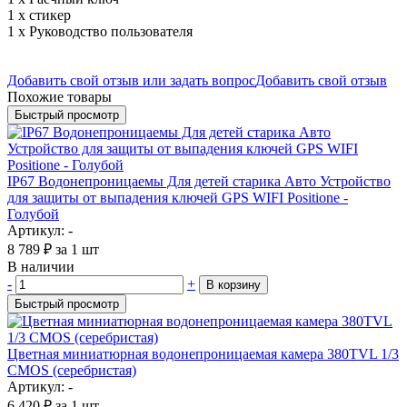
1 х стикер
1 х Руководство пользователя
Добавить свой отзыв или задать вопрос
Добавить свой отзыв
Похожие товары
Быстрый просмотр
IP67 Водонепроницаемы Для детей старика Авто Устройство
для защиты от выпадения ключей GPS WIFI Positione -
Голубой
Артикул: -
8 789
₽
за 1 шт
В наличии
-
+
В корзину
Быстрый просмотр
Цветная миниатюрная водонепроницаемая камера 380TVL 1/3
CMOS (серебристая)
Артикул: -
6 420
₽
за 1 шт