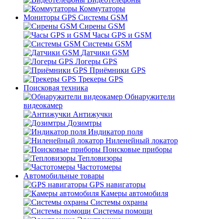
Коммутаторы
Мониторы GPS Системы GSM
Сирены GSM
Часы GPS и GSM
Системы GSM
Датчики GSM
Логеры GPS
Приёмники GPS
Трекеры GPS
Поисковая техника
Обнаружители
видеокамер
Антижучки
Дозимтры
Индикатор поля
Ниленейный локатор
Поисковые приборы
Тепловизоры
Частотомеры
Автомобильные товары
GPS навигаторы
Камеры автомобиля
Системы охраны
Системы помощи