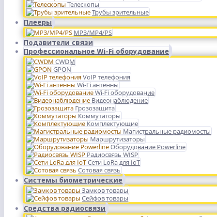
Телескопы
Трубы зрительные
Плееры
MP3/MP4/PS
Подавители связи
Профессиональное Wi-Fi оборудование
CWDM
GPON
VoIP телефония
Wi-Fi антенны
Wi-Fi оборудование
Видеонаблюдение
Грозозащита
Коммутаторы
Комплектующие
Магистральные радиомосты
Маршрутизаторы
Оборудование Powerline
Радиосвязь WISP
Сети LoRa для IoT
Сотовая связь
Системы биометрические
Замков товары
Сейфов товары
Средства радиосвязи