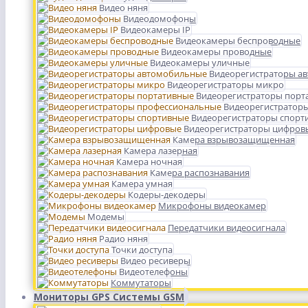
Видео няня
Видеодомофоны
Видеокамеры IP
Видеокамеры беспроводные
Видеокамеры проводные
Видеокамеры уличные
Видеорегистраторы а
Видеорегистраторы микро
Видеорегистраторы порт
Видеорегистратор
Видеорегистраторы спорт
Видеорегистраторы цифров
Камера взрывозащищенная
Камера лазерная
Камера ночная
Камера распознавания
Камера умная
Кодеры-декодеры
Микрофоны видеокамер
Модемы
Передатчики видеосигнала
Радио няня
Точки доступа
Видео ресиверы
Видеотелефоны
Коммутаторы
Мониторы GPS Системы GSM