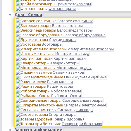
Трейл фотокамеры
Фотоаппараты
Дом - Семья
Батареи солнечные
Бытовые товары
Велосипеда товары
Газовое оборудование
Другие товары
Зоотовары
Измерители-контролеры
Инструменты сада
Картинг запчасти
Квадрокоптеры
Мотоцикла товары
Отмычки замков
Очки мультемидийные
Радио модели
Рации товары
Роботов товары
Рыбалка - Охота
Светодиодные товары
Сигареты электронные
Сигнализация воды
Спорта товары
Товары здоровья
Товары при бетствиях
Защита информации