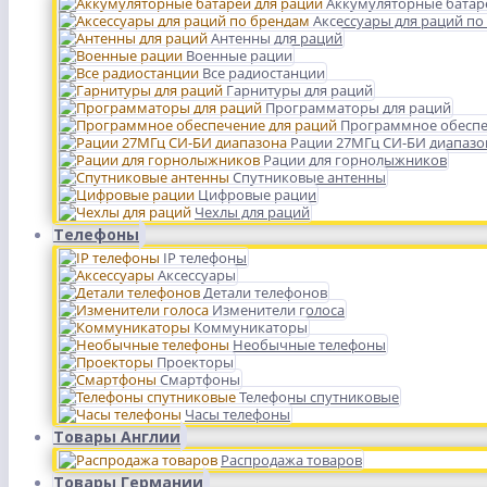
Аккумуляторные батар
Аксессуары для раций по
Антенны для раций
Военные рации
Все радиостанции
Гарнитуры для раций
Программаторы для раций
Программное обеспе
Рации 27МГц СИ-БИ диапазо
Рации для горнолыжников
Спутниковые антенны
Цифровые рации
Чехлы для раций
Телефоны
IP телефоны
Аксессуары
Детали телефонов
Изменители голоса
Коммуникаторы
Необычные телефоны
Проекторы
Смартфоны
Телефоны спутниковые
Часы телефоны
Товары Англии
Распродажа товаров
Товары Германии