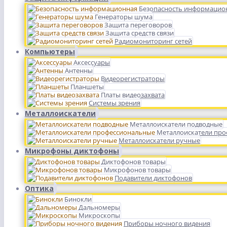
Безопасность информацио
Генераторы шума
Защита переговоров
Защита средств связи
Радиомониторинг сетей
Компьютеры
Аксессуары
Антенны
Видеорегистраторы
Планшеты
Платы видеозахвата
Системы зрения
Металлоискатели
Металлоискатели подводные
Металлоискатели пр
Металлоискатели ручные
Микрофоны диктофоны
Диктофонов товары
Микрофонов товары
Подавители диктофонов
Оптика
Бинокли
Дальномеры
Микроскопы
Приборы ночного видения