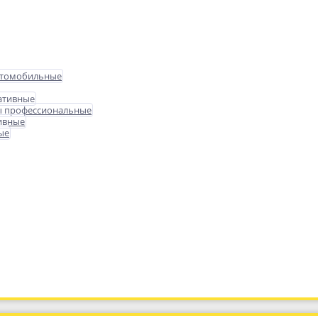
втомобильные
ативные
ы профессиональные
ивные
ые