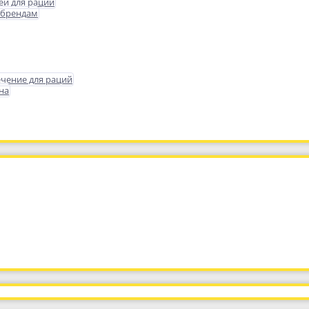
еи для раций
 брендам
чение для раций
на