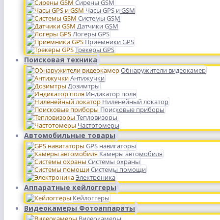
Сирены GSM
Часы GPS и GSM
Системы GSM
Датчики GSM
Логеры GPS
Приёмники GPS
Трекеры GPS
Поисковая техника
Обнаружители видеокамер
Антижучки
Дозимтры
Индикатор поля
Ниленейный локатор
Поисковые приборы
Тепловизоры
Частотомеры
Автомобильные товары
GPS навигаторы
Камеры автомобиля
Системы охраны
Системы помощи
Электроника
Аппаратные кейлоггеры
Кейлоггеры
Видеокамеры Фотоаппараты
Видеокамеры