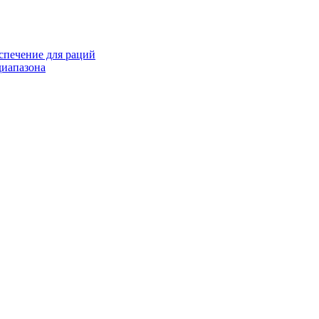
спечение для раций
иапазона