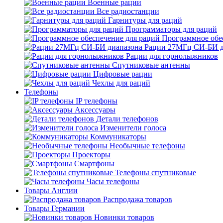
Военные рации
Все радиостанции
Гарнитуры для раций
Программаторы для раций
Программное обе
Рации 27МГц СИ-БИ д
Рации для горнолыжников
Спутниковые антенны
Цифровые рации
Чехлы для раций
Телефоны
IP телефоны
Аксессуары
Детали телефонов
Изменители голоса
Коммуникаторы
Необычные телефоны
Проекторы
Смартфоны
Телефоны спутниковые
Часы телефоны
Товары Англии
Распродажа товаров
Товары Германии
Новинки товаров