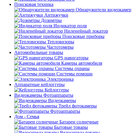
Поисковая техника
Обнаружители видеокамер
Антижучки
Дозимтры
Индикатор поля
Ниленейный локатор
Поисковые приборы
Тепловизоры
Частотомеры
Автомобильные товары
GPS навигаторы
Камеры автомобиля
Системы охраны
Системы помощи
Электроника
Аппаратные кейлоггеры
Кейлоггеры
Видеокамеры Фотоаппараты
Видеокамеры
Трейл фотокамеры
Фотоаппараты
Дом - Семья
Батареи солнечные
Бытовые товары
Велосипеда товары