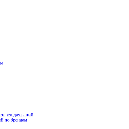
ты
тареи для раций
ий по брендам