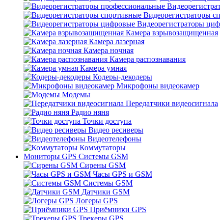
Видеорегистра
Видеорегистраторы с
Видеорегистраторы ци
Камера взрывозащищенная
Камера лазерная
Камера ночная
Камера распознавания
Камера умная
Кодеры-декодеры
Микрофоны видеокамер
Модемы
Передатчики видеосигнала
Радио няня
Точки доступа
Видео ресиверы
Видеотелефоны
Коммутаторы
Мониторы GPS Системы GSM
Сирены GSM
Часы GPS и GSM
Системы GSM
Датчики GSM
Логеры GPS
Приёмники GPS
Трекеры GPS