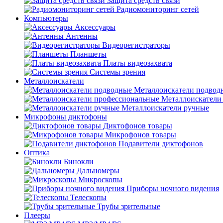
Защита средств связи
Радиомониторинг сетей
Компьютеры
Аксессуары
Антенны
Видеорегистраторы
Планшеты
Платы видеозахвата
Системы зрения
Металлоискатели
Металлоискатели подвод
Металлоискатели
Металлоискатели ручные
Микрофоны диктофоны
Диктофонов товары
Микрофонов товары
Подавители диктофонов
Оптика
Бинокли
Дальномеры
Микроскопы
Приборы ночного видения
Телескопы
Трубы зрительные
Плееры