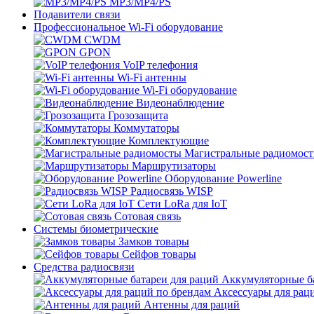
MP3/MP4/PS
Подавители связи
Профессиональное Wi-Fi оборудование
CWDM
GPON
VoIP телефония
Wi-Fi антенны
Wi-Fi оборудование
Видеонаблюдение
Грозозащита
Коммутаторы
Комплектующие
Магистральные радиомос
Маршрутизаторы
Оборудование Powerline
Радиосвязь WISP
Сети LoRa для IoT
Сотовая связь
Системы биометрические
Замков товары
Сейфов товары
Средства радиосвязи
Аккумуляторные ба
Аксессуары для рац
Антенны для раций