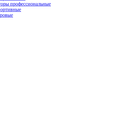
торы профессиональные
портивные
фровые