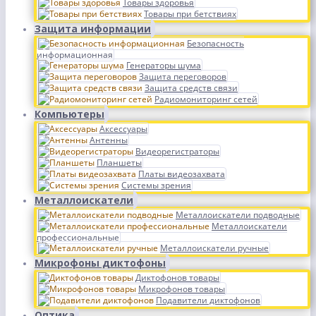
Товары здоровья
Товары при бетствиях
Защита информации
Безопасность
информационная
Генераторы шума
Защита переговоров
Защита средств связи
Радиомониторинг сетей
Компьютеры
Аксессуары
Антенны
Видеорегистраторы
Планшеты
Платы видеозахвата
Системы зрения
Металлоискатели
Металлоискатели подводные
Металлоискатели
профессиональные
Металлоискатели ручные
Микрофоны диктофоны
Диктофонов товары
Микрофонов товары
Подавители диктофонов
Оптика