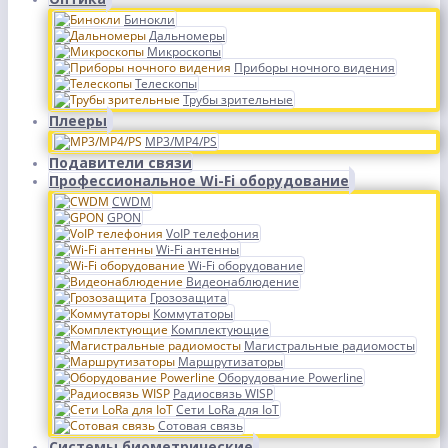
Бинокли
Дальномеры
Микроскопы
Приборы ночного видения
Телескопы
Трубы зрительные
Плееры
MP3/MP4/PS
Подавители связи
Профессиональное Wi-Fi оборудование
CWDM
GPON
VoIP телефония
Wi-Fi антенны
Wi-Fi оборудование
Видеонаблюдение
Грозозащита
Коммутаторы
Комплектующие
Магистральные радиомосты
Маршрутизаторы
Оборудование Powerline
Радиосвязь WISP
Сети LoRa для IoT
Сотовая связь
Системы биометрические