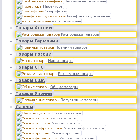
Необычные телефоны
Проекторы
Смартфоны
Телефоны спутниковые
Часы телефоны
Товары Англии
Распродажа товаров
Товары Германии
Новинки товаров
Товары России
Наши товары
Товары СТС
Рекламные товары
Товары США
Общие товары
Товары Японии
Популярные товары
Лазеры
Очки защитные
Указки желтые
Указки зелёные
Указки инфракрасные
Указки красные
Указки фиолетовые