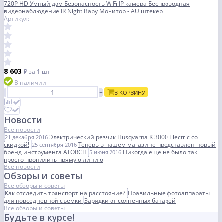
720P HD Умный дом Безопасность WiFi IP камера Беспроводная
видеонаблюдение IR Night Baby Монитор - AU штекер
Артикул: -
8 603
₽
за 1 шт
В наличии
-
+
В КОРЗИНУ
Новости
Все новости
Электрический резчик Husqvarna K 3000 Electric со
21 декабря 2016
скидкой!
Теперь в нашем магазине представлен новый
25 сентября 2016
бренд инструмента ATORCH
Никогда еще не было так
5 июня 2016
просто пропилить прямую линию
Все новости
Обзоры и советы
Все обзоры и советы
Как отследить транспорт на расстояние?
Правильные фотоаппараты
для повседневной съемки
Зарядки от солнечных батарей
Все обзоры и советы
Будьте в курсе!