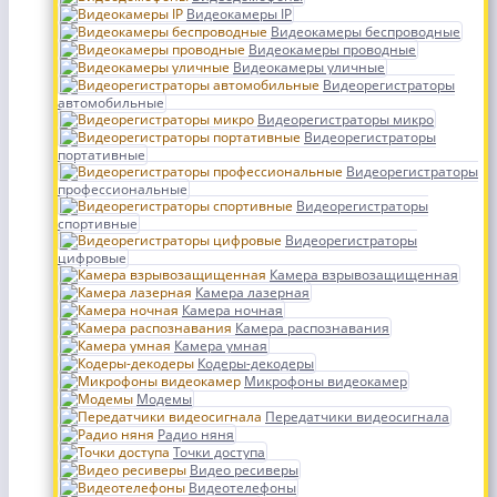
Видеокамеры IP
Видеокамеры беспроводные
Видеокамеры проводные
Видеокамеры уличные
Видеорегистраторы
автомобильные
Видеорегистраторы микро
Видеорегистраторы
портативные
Видеорегистраторы
профессиональные
Видеорегистраторы
спортивные
Видеорегистраторы
цифровые
Камера взрывозащищенная
Камера лазерная
Камера ночная
Камера распознавания
Камера умная
Кодеры-декодеры
Микрофоны видеокамер
Модемы
Передатчики видеосигнала
Радио няня
Точки доступа
Видео ресиверы
Видеотелефоны