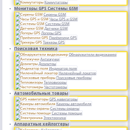
Коммутаторы
Мониторы GPS Системы GSM
Сирены GSM
Часы GPS и GSM
Системы GSM
Датчики GSM
Логеры GPS
Приёмники GPS
Трекеры GPS
Поисковая техника
Обнаружители видеокамер
Антижучки
Дозимтры
Индикатор поля
Ниленейный локатор
Поисковые приборы
Тепловизоры
Частотомеры
Автомобильные товары
GPS навигаторы
Камеры автомобиля
Системы охраны
Системы помощи
Электроника
Аппаратные кейлоггеры
Кейлоггеры