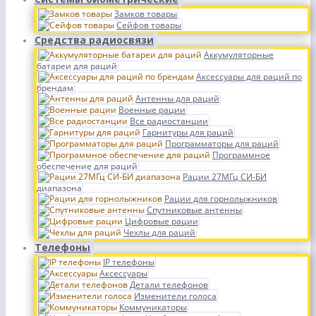
Замков товары
Сейфов товары
Средства радиосвязи
Аккумуляторные
батареи для раций
Аксессуары для раций по
брендам
Антенны для раций
Военные рации
Все радиостанции
Гарнитуры для раций
Программаторы для раций
Программное
обеспечение для раций
Рации 27МГц СИ-БИ
диапазона
Рации для горнолыжников
Спутниковые антенны
Цифровые рации
Чехлы для раций
Телефоны
IP телефоны
Аксессуары
Детали телефонов
Изменители голоса
Коммуникаторы