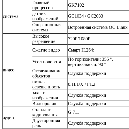
Главный
GK7102
процессор
датчик
GC1034 / GC2033
система
изображений
Операционная
Встроенная система ОС Linux
система
Высокое
720P/1080P
разрешение
Сжатие видео
Смарт H.264:
По горизонтали: 355 °,
Угол поворота
вертикальный: 90 °
видео
Отслеживание
Служба поддержки
объектов
низкая
0.1LUX / F1.2
освещенность
захват
Служба поддержки
изображения
Видеоролик
Служба поддержки
Стандарт
G.711
кодирования
аудио
Двусторонняя
Служба поддержки
речь