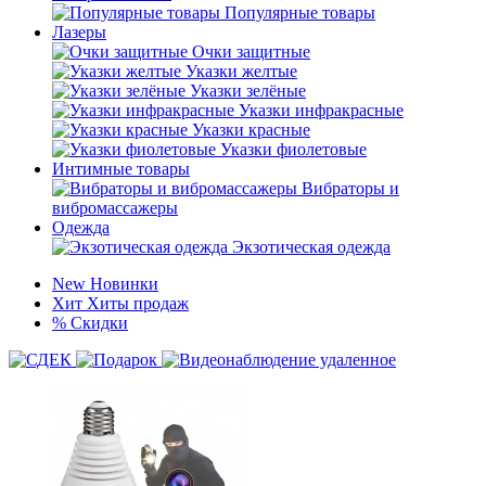
Популярные товары
Лазеры
Очки защитные
Указки желтые
Указки зелёные
Указки инфракрасные
Указки красные
Указки фиолетовые
Интимные товары
Вибраторы и
вибромассажеры
Одежда
Экзотическая одежда
New
Новинки
Хит
Хиты продаж
%
Скидки