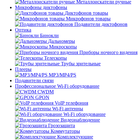
Металлоискатели ручные
Микрофоны диктофоны
Диктофонов товары
Микрофонов товары
Подавители диктофонов
Оптика
Бинокли
Дальномеры
Микроскопы
Приборы ночного видения
Телескопы
Трубы зрительные
Плееры
MP3/MP4/PS
Подавители связи
Профессиональное Wi-Fi оборудование
CWDM
GPON
VoIP телефония
Wi-Fi антенны
Wi-Fi оборудование
Видеонаблюдение
Грозозащита
Коммутаторы
Комплектующие