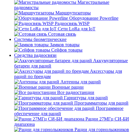
Магистральные
радиомосты
Маршрутизаторы
Оборудование Powerline
Радиосвязь WISP
Сети LoRa для IoT
Сотовая связь
Системы биометрические
Замков товары
Сейфов товары
Средства радиосвязи
Аккумуляторные
батареи для раций
Аксессуары для
раций по брендам
Антенны для раций
Военные рации
Все радиостанции
Гарнитуры для раций
Программаторы для раций
Программное
обеспечение для раций
Рации 27МГц СИ-БИ
диапазона
Рации для горнолыжников