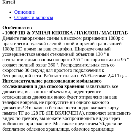
Китай
Описание
Отзывы и вопросы
Особенности :
- 1080P HD & УМНАЯ КНОПКА / НАКЛОН / МАСШТАБ
Делайте панорамные сцены в высоком разрешении 1080p с
практически нулевой слепой зоной и прямой трансляцией
1080p HD прямо на ваш смартфон. Широкоугольный
усовершенствованный стеклянный объектив 130 ° в
сочетании с диапазоном поворота 355 ° по горизонтали и 95 °
создает полный охват 360 °. Распределительная сеть со
скоростью 30 секунд для простого подключения к
беспроводной сети. Работает только с Wi-Fi-сетями 2,4 ГГц.
-
Интеллектуальное распознавание мобильного
отслеживания и два способа хранения
захватывать все
движения, вызванные объектами, видео тревоги
отслеживания движения видео будет отправлено на ваш
телефон вовремя, не пропустите ни одного важного
движения! Эта камера безопасности поддерживает карту
памяти TF до 128 ГБ (НЕ ВКЛЮЧЕНА), позволяет записывать
видео по тревоге, вы можете воспроизводить видео через
мобильное приложение. Мы также предлагаем 30-дневное
бесплатное облачное хранилище, облачное хранилище