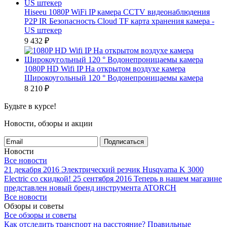
Hiseeu 1080P WiFi IP камера CCTV видеонаблюдения
P2P IR Безопасность Cloud TF карта хранения камера -
US штекер
9 432
₽
1080P HD Wifi IP На открытом воздухе камера
Широкоугольный 120 ° Водонепроницаемы камера
8 210
₽
Будьте в курсе!
Новости, обзоры и акции
Подписаться
Новости
Все новости
21 декабря 2016
Электрический резчик Husqvarna K 3000
Electric со скидкой!
25 сентября 2016
Теперь в нашем магазине
представлен новый бренд инструмента ATORCH
Все новости
Обзоры и советы
Все обзоры и советы
Как отследить транспорт на расстояние?
Правильные