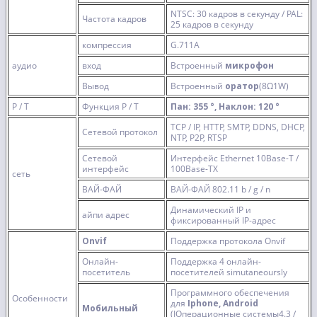
NTSC: 30 кадров в секунду / PAL:
Частота кадров
25 кадров в секунду
компрессия
G.711A
аудио
вход
Встроенный
микрофон
Вывод
Встроенный
оратор
(8Ω1W)
P / T
Функция P / T
Пан: 355 °, Наклон: 120 °
TCP / IP, HTTP, SMTP, DDNS, DHCP,
Сетевой протокол
NTP, P2P, RTSP
Сетевой
Интерфейс Ethernet 10Base-T /
интерфейс
100Base-TX
сеть
ВАЙ-ФАЙ
ВАЙ-ФАЙ 802.11 b / g / n
Динамический IP и
айпи адрес
фиксированный IP-адрес
Onvif
Поддержка протокола Onvif
Онлайн-
Поддержка 4 онлайн-
посетитель
посетителей simutaneoursly
Программного обеспечения
Особенности
для
Iphone, Android
Мобильный
(IОперационные системы4.3 /