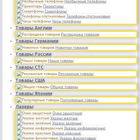
Необычные телефоны
Проекторы
Смартфоны
Телефоны спутниковые
Часы телефоны
Товары Англии
Распродажа товаров
Товары Германии
Новинки товаров
Товары России
Наши товары
Товары СТС
Рекламные товары
Товары США
Общие товары
Товары Японии
Популярные товары
Лазеры
Очки защитные
Указки желтые
Указки зелёные
Указки инфракрасные
Указки красные
Указки фиолетовые