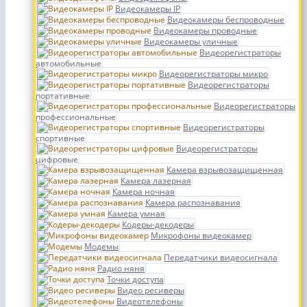
Видеокамеры IP
Видеокамеры беспроводные
Видеокамеры проводные
Видеокамеры уличные
Видеорегистраторы
автомобильные
Видеорегистраторы микро
Видеорегистраторы
портативные
Видеорегистраторы
профессиональные
Видеорегистраторы
спортивные
Видеорегистраторы
цифровые
Камера взрывозащищенная
Камера лазерная
Камера ночная
Камера распознавания
Камера умная
Кодеры-декодеры
Микрофоны видеокамер
Модемы
Передатчики видеосигнала
Радио няня
Точки доступа
Видео ресиверы
Видеотелефоны