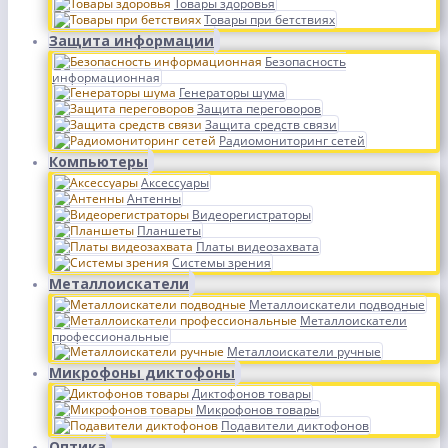
Товары здоровья
Товары при бетствиях
Защита информации
Безопасность
информационная
Генераторы шума
Защита переговоров
Защита средств связи
Радиомониторинг сетей
Компьютеры
Аксессуары
Антенны
Видеорегистраторы
Планшеты
Платы видеозахвата
Системы зрения
Металлоискатели
Металлоискатели подводные
Металлоискатели
профессиональные
Металлоискатели ручные
Микрофоны диктофоны
Диктофонов товары
Микрофонов товары
Подавители диктофонов
Оптика