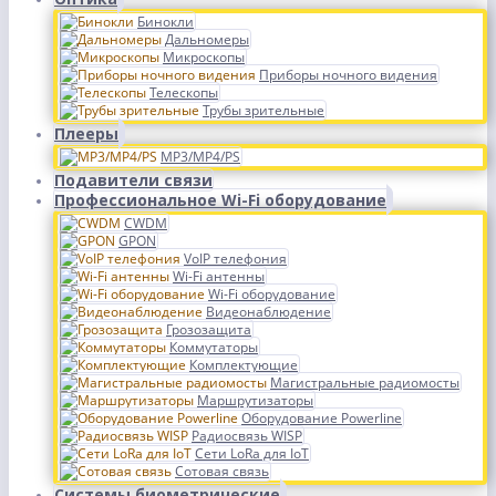
Бинокли
Дальномеры
Микроскопы
Приборы ночного видения
Телескопы
Трубы зрительные
Плееры
MP3/MP4/PS
Подавители связи
Профессиональное Wi-Fi оборудование
CWDM
GPON
VoIP телефония
Wi-Fi антенны
Wi-Fi оборудование
Видеонаблюдение
Грозозащита
Коммутаторы
Комплектующие
Магистральные радиомосты
Маршрутизаторы
Оборудование Powerline
Радиосвязь WISP
Сети LoRa для IoT
Сотовая связь
Системы биометрические