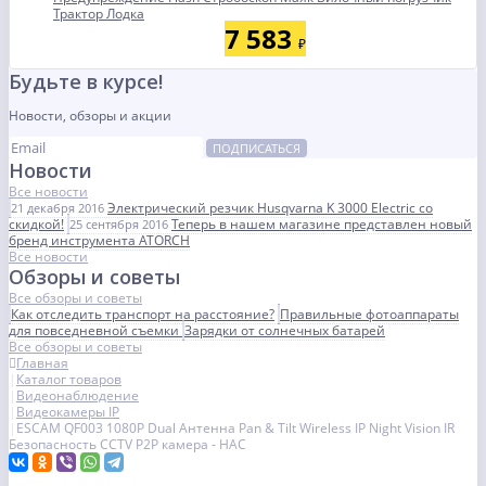
Трактор Лодка
7 583
₽
Будьте в курсе!
Новости, обзоры и акции
ПОДПИСАТЬСЯ
Новости
Все новости
Электрический резчик Husqvarna K 3000 Electric со
21 декабря 2016
скидкой!
Теперь в нашем магазине представлен новый
25 сентября 2016
бренд инструмента ATORCH
Все новости
Обзоры и советы
Все обзоры и советы
Как отследить транспорт на расстояние?
Правильные фотоаппараты
для повседневной съемки
Зарядки от солнечных батарей
Все обзоры и советы
Главная
Каталог товаров
Видеонаблюдение
Видеокамеры IP
ESCAM QF003 1080P Dual Антенна Pan & Tilt Wireless IP Night Vision IR
Безопасность CCTV P2P камера - НАС