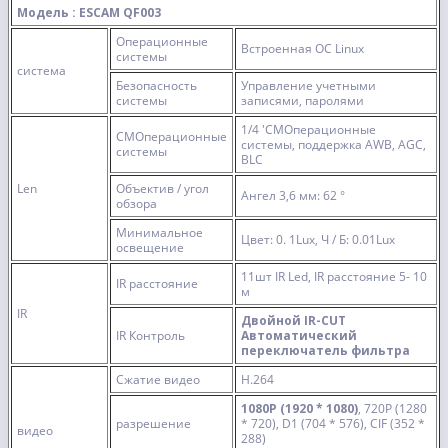
Модель
:
ESCAM QF003
Операционные
Встроенная ОС Linux
системы
система
Безопасность
Управление учетными
системы
записями, паролями
1/4 'CMОперационные
CMОперационные
системы, поддержка AWB, AGC,
системы
BLC
Len
Объектив / угол
Ангел 3,6 мм: 62 °
обзора
Минимальное
Цвет: 0. 1Lux, Ч / Б: 0.01Lux
освещение
11шт IR Led, IR расстояние 5- 10
IR расстояние
м
IR
Двойной IR-CUT
IR Контроль
Автоматический
переключатель фильтра
Сжатие видео
H.264
1080P (1920 * 1080)
, 720P (1280
разрешение
* 720), D1 (704 * 576), CIF (352 *
видео
288)