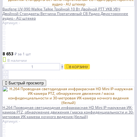
Baofeng UV-990 Walkie Talkie Тройной 10 Вт Двойной PTT УКВ УВЧ
Двойной Стандарты Ветчина Портативный CB Радио Двухстороннее
аудио - AU штекер
Артикул: -
8 653
₽
за 1 шт
В наличии
-
+
В КОРЗИНУ
Быстрый просмотр
H.264 Проводная светодиодная инфракрасная HD Mini IP-наружная ИК-
камера PTZ, обнаружение движения / маска конфиденциальности и 30-
метровая ИК-камера ночного видения (белый)
Артикул: -