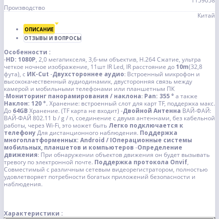
1159058
Производство
Китай
ОПИСАНИЕ
ОТЗЫВЫ И ВОПРОСЫ
Особенности :
-
HD: 1080P
, 2,0 мегапикселя, 3,6-мм объектив, H.264 Сжатие, ультра
четкое ночное изображение, 11шт IR Led, IR расстояние до
10m
(32,8
фута), с
ИК-Cut
-
Двухстороннее аудио
: Встроенный микрофон и
высококачественный аудиодинамик, двусторонняя связь между
камерой и мобильными телефонами или планшетным ПК
-
Мониторинг панорамирования / наклона
:
Pan: 355 °
а также
Наклон: 120 °.
Хранение: встроенный слот для карт TF, поддержка макс.
До
64GB
Хранение. (TF карта не входит)
-
Двойной Антенна
ВАЙ-ФАЙ:
ВАЙ-ФАЙ 802.11 b / g / n, соединение с двумя антеннами, без кабельной
работы, через Wi-Fi, это может быть
Легко подключается к
телефону
Для дистанционного наблюдения.
Поддержка
многоплатформенных: Android / IОперационные системы
мобильных, планшетов и компьютеров
-
Определение
движения
: При обнаружении объектов движения он будет вызывать
тревогу по электронной почте.
Поддержка протокола Onvif
,
Совместимый с различным сетевым видеорегистратором, полностью
удовлетворяет потребности богатых приложений безопасности и
наблюдения.
Характеристики :