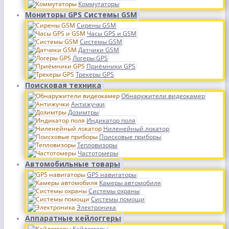
Коммутаторы
Мониторы GPS Системы GSM
Сирены GSM
Часы GPS и GSM
Системы GSM
Датчики GSM
Логеры GPS
Приёмники GPS
Трекеры GPS
Поисковая техника
Обнаружители видеокамер
Антижучки
Дозимтры
Индикатор поля
Ниленейный локатор
Поисковые приборы
Тепловизоры
Частотомеры
Автомобильные товары
GPS навигаторы
Камеры автомобиля
Системы охраны
Системы помощи
Электроника
Аппаратные кейлоггеры
Кейлоггеры