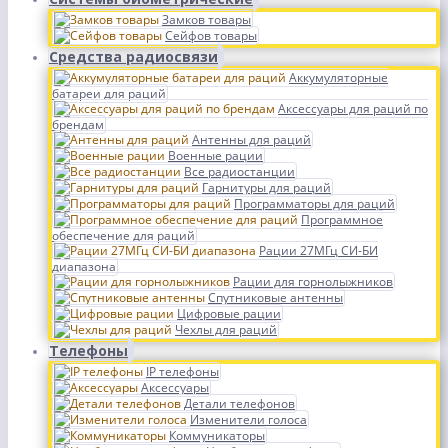
Замков товары
Сейфов товары
Средства радиосвязи
Аккумуляторные
батареи для раций
Аксессуары для раций по
брендам
Антенны для раций
Военные рации
Все радиостанции
Гарнитуры для раций
Программаторы для раций
Программное
обеспечение для раций
Рации 27МГц СИ-БИ
диапазона
Рации для горнолыжников
Спутниковые антенны
Цифровые рации
Чехлы для раций
Телефоны
IP телефоны
Аксессуары
Детали телефонов
Изменители голоса
Коммуникаторы