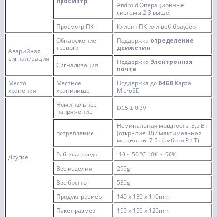
просмотр
Android Операционные
системы 2.3 выше)
Просмотр ПК
Клиент ПК или веб-браузер
Обнаружение
Поддержка
определение
тревоги
движения
Аварийная
сигнализация
Поддержка
Электронная
Сигнализация
почта
Место
Местное
Поддержка до
64GB
Карта
хранения
хранилище
MicroSD
Номинальное
DC5 ± 0.3V
напряжение
Номинальная мощность: 3,5 Вт
потребление
(открытие IR) / максимальная
мощность: 7 Вт (работа P / T)
Рабочая среда
-10 ~ 50 ℃ 10% ~ 90%
Другие
Вес изделия
295g
Вес брутто
530g
Продукт размер
140 x 130 x 110mm
Пакет размер
195 x 150 x 125mm