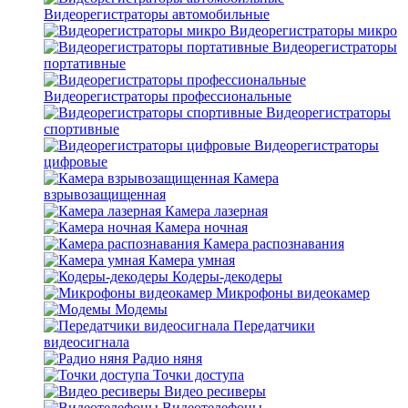
Видеорегистраторы автомобильные
Видеорегистраторы микро
Видеорегистраторы
портативные
Видеорегистраторы профессиональные
Видеорегистраторы
спортивные
Видеорегистраторы
цифровые
Камера
взрывозащищенная
Камера лазерная
Камера ночная
Камера распознавания
Камера умная
Кодеры-декодеры
Микрофоны видеокамер
Модемы
Передатчики
видеосигнала
Радио няня
Точки доступа
Видео ресиверы
Видеотелефоны