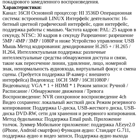
покадрового замедленного воспроизведения.
Характеристики:
Канал: 16CH
Основной процессор: HI 3536D
Операционная
система: встроенный LINUX
Интерфейс деятельности: 16-
битный цветной графический интерфейс, один интерфейс,
поддержка работы с мышью.
Частота кадров: PAL: 25 кадров в
секунду, NTSC: 30 кадров в секунду
Разрешение: разрешение
5MP / 4MP / 3MP / 1080P и ниже
Устройство управления: USB
Мышь
Метод кодирования: декодирование H.265 + / H.265 /
H.264,
Интеллектуальная поддержка: различные
интеллектуальные средства обнаружения доступа и связи,
такие как пересечение линии, удивление, лицо, номерной
знак, ненормальность аудиовхода,
виртуальный фокус и смена
сцены. (Требуется поддержка IP-камер с внешнего
интерфейса)
Видеовход: 16CH 5MP / 16CH1080P /
Видеовыход: VGA * 1 + HDMI * 1
Режим записи: Ручной /
Расписание / Обнаружение движения / Тревога
Воспроизведение: NVR синхронное воспроизведение 4ch
Видео сохранено: локальный жесткий диск
Режим резервного
копирования: Поддержка U-диска, USB-жесткого диска, USB-
диска DVD-RW, сети для хранения и резервного копирования.
Метод будильника: Поддержка Email push. Приложение
толчок. Зуммер
Мобильное приложение: поддержка AEeye2.0
(iPhone, Android смартфон)
Функция аудио: Стандарт G.711,
поддержка аудио и видео записи, Поддержка аудио выхода