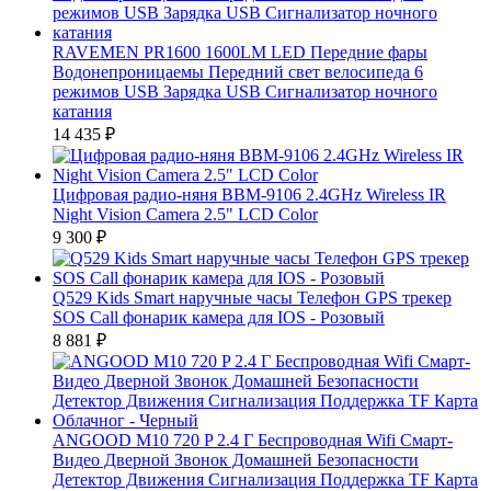
RAVEMEN PR1600 1600LM LED Передние фары
Водонепроницаемы Передний свет велосипеда 6
режимов USB Зарядка USB Сигнализатор ночного
катания
14 435
₽
Цифровая радио-няня BBM-9106 2.4GHz Wireless IR
Night Vision Camera 2.5" LCD Color
9 300
₽
Q529 Kids Smart наручные часы Телефон GPS трекер
SOS Call фонарик камера для IOS - Розовый
8 881
₽
ANGOOD M10 720 P 2.4 Г Беспроводная Wifi Смарт-
Видео Дверной Звонок Домашней Безопасности
Детектор Движения Сигнализация Поддержка TF Карта