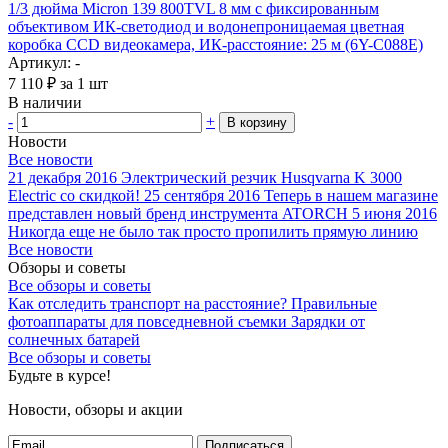
1/3 дюйма Micron 139 800TVL 8 мм с фиксированным
объективом ИК-светодиод и водонепроницаемая цветная
коробка CCD видеокамера, ИК-расстояние: 25 м (6Y-C088E)
Артикул: -
7 110
₽
за 1 шт
В наличии
-
+
В корзину
Новости
Все новости
21 декабря 2016
Электрический резчик Husqvarna K 3000
Electric со скидкой!
25 сентября 2016
Теперь в нашем магазине
представлен новый бренд инструмента ATORCH
5 июня 2016
Никогда еще не было так просто пропилить прямую линию
Все новости
Обзоры и советы
Все обзоры и советы
Как отследить транспорт на расстояние?
Правильные
фотоаппараты для повседневной съемки
Зарядки от
солнечных батарей
Все обзоры и советы
Будьте в курсе!
Новости, обзоры и акции
Подписаться