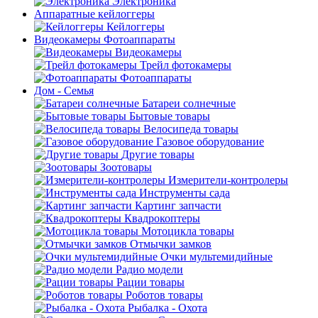
Электроника
Аппаратные кейлоггеры
Кейлоггеры
Видеокамеры Фотоаппараты
Видеокамеры
Трейл фотокамеры
Фотоаппараты
Дом - Семья
Батареи солнечные
Бытовые товары
Велосипеда товары
Газовое оборудование
Другие товары
Зоотовары
Измерители-контролеры
Инструменты сада
Картинг запчасти
Квадрокоптеры
Мотоцикла товары
Отмычки замков
Очки мультемидийные
Радио модели
Рации товары
Роботов товары
Рыбалка - Охота