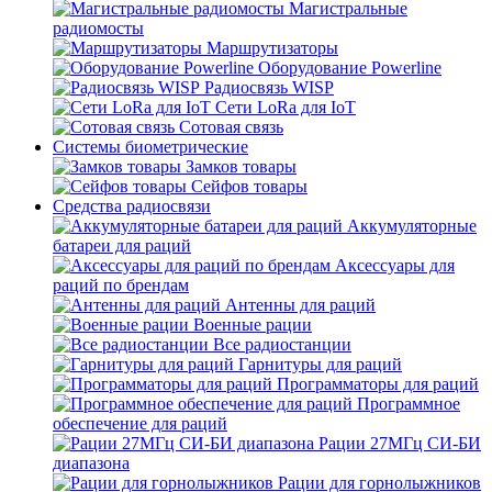
Магистральные
радиомосты
Маршрутизаторы
Оборудование Powerline
Радиосвязь WISP
Сети LoRa для IoT
Сотовая связь
Системы биометрические
Замков товары
Сейфов товары
Средства радиосвязи
Аккумуляторные
батареи для раций
Аксессуары для
раций по брендам
Антенны для раций
Военные рации
Все радиостанции
Гарнитуры для раций
Программаторы для раций
Программное
обеспечение для раций
Рации 27МГц СИ-БИ
диапазона
Рации для горнолыжников