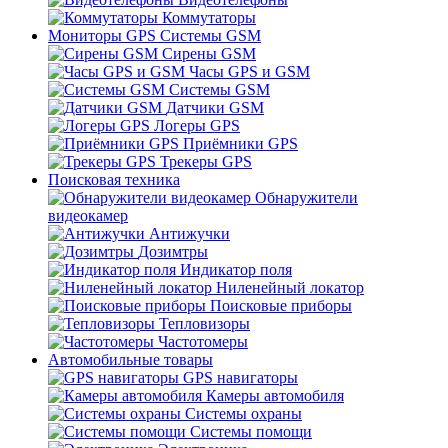
Коммутаторы
Мониторы GPS Системы GSM
Сирены GSM
Часы GPS и GSM
Системы GSM
Датчики GSM
Логеры GPS
Приёмники GPS
Трекеры GPS
Поисковая техника
Обнаружители
видеокамер
Антижучки
Дозимтры
Индикатор поля
Ниленейный локатор
Поисковые приборы
Тепловизоры
Частотомеры
Автомобильные товары
GPS навигаторы
Камеры автомобиля
Системы охраны
Системы помощи