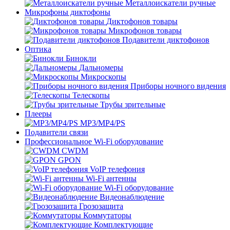
Металлоискатели ручные
Микрофоны диктофоны
Диктофонов товары
Микрофонов товары
Подавители диктофонов
Оптика
Бинокли
Дальномеры
Микроскопы
Приборы ночного видения
Телескопы
Трубы зрительные
Плееры
MP3/MP4/PS
Подавители связи
Профессиональное Wi-Fi оборудование
CWDM
GPON
VoIP телефония
Wi-Fi антенны
Wi-Fi оборудование
Видеонаблюдение
Грозозащита
Коммутаторы
Комплектующие