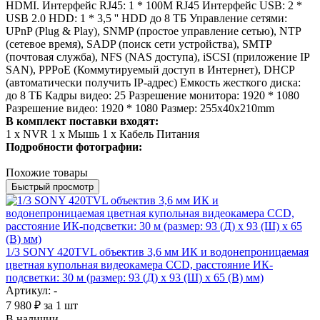
HDMI.
Интерфейс RJ45: 1 * 100M RJ45
Интерфейс USB: 2 *
USB 2.0
HDD: 1 * 3,5 '' HDD до 8 ТБ
Управление сетями:
UPnP (Plug & Play), SNMP (простое управление сетью), NTP
(сетевое время), SADP (поиск сети устройства), SMTP
(почтовая служба), NFS (NAS доступа), iSCSI (приложение IP
SAN), PPPoE (Коммутируемый доступ в Интернет), DHCP
(автоматически получить IP-адрес)
Емкость жесткого диска:
до 8 ТБ
Кадры видео: 25
Разрешение монитора: 1920 * 1080
Разрешение видео: 1920 * 1080
Размер: 255x40x210mm
В комплект поставки входят:
1 x NVR
1 x Мышь
1 х Кабель Питания
Подробности фотографии:
Похожие товары
Быстрый просмотр
1/3 SONY 420TVL объектив 3,6 мм ИК и водонепроницаемая
цветная купольная видеокамера CCD, расстояние ИК-
подсветки: 30 м (размер: 93 (Д) x 93 (Ш) x 65 (В) мм)
Артикул: -
7 980
₽
за 1 шт
В наличии