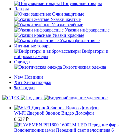
Популярные товары
Лазеры
Очки защитные
Указки желтые
Указки зелёные
Указки инфракрасные
Указки красные
Указки фиолетовые
Интимные товары
Вибраторы и
вибромассажеры
Одежда
Экзотическая одежда
New
Новинки
Хит
Хиты продаж
%
Скидки
WI-FI Дверной Звонок Видео Домофон
8 537
₽