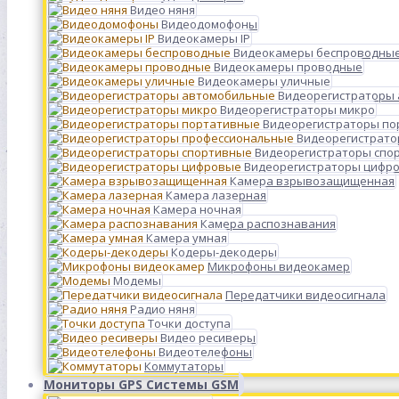
Видео няня
Видеодомофоны
Видеокамеры IP
Видеокамеры беспроводны
Видеокамеры проводные
Видеокамеры уличные
Видеорегистраторы
Видеорегистраторы микро
Видеорегистраторы п
Видеорегистрато
Видеорегистраторы спо
Видеорегистраторы цифр
Камера взрывозащищенная
Камера лазерная
Камера ночная
Камера распознавания
Камера умная
Кодеры-декодеры
Микрофоны видеокамер
Модемы
Передатчики видеосигнала
Радио няня
Точки доступа
Видео ресиверы
Видеотелефоны
Коммутаторы
Мониторы GPS Системы GSM