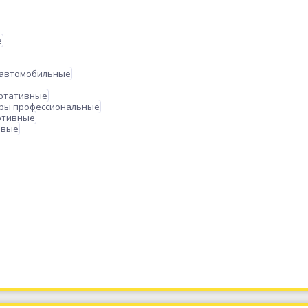
е
 автомобильные
ортативные
ры профессиональные
ртивные
овые