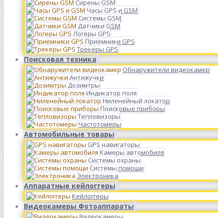
Сирены GSM
Часы GPS и GSM
Системы GSM
Датчики GSM
Логеры GPS
Приёмники GPS
Трекеры GPS
Поисковая техника
Обнаружители видеокамер
Антижучки
Дозимтры
Индикатор поля
Ниленейный локатор
Поисковые приборы
Тепловизоры
Частотомеры
Автомобильные товары
GPS навигаторы
Камеры автомобиля
Системы охраны
Системы помощи
Электроника
Аппаратные кейлоггеры
Кейлоггеры
Видеокамеры Фотоаппараты
Видеокамеры