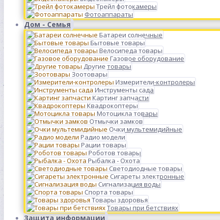
Трейл фотокамеры
Фотоаппараты
Дом - Семья
Батареи солнечные
Бытовые товары
Велосипеда товары
Газовое оборудование
Другие товары
Зоотовары
Измерители-контролеры
Инструменты сада
Картинг запчасти
Квадрокоптеры
Мотоцикла товары
Отмычки замков
Очки мультемидийные
Радио модели
Рации товары
Роботов товары
Рыбалка - Охота
Светодиодные товары
Сигареты электронные
Сигнализация воды
Спорта товары
Товары здоровья
Товары при бетствиях
Защита информации