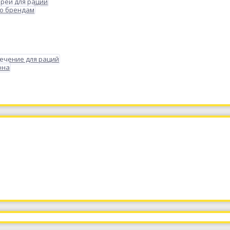
реи для раций
по брендам
ечение для раций
она