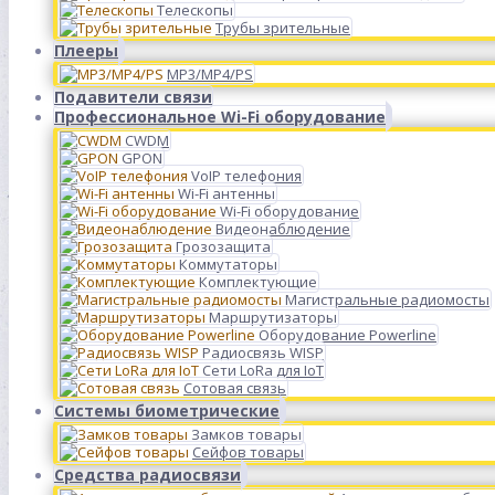
Телескопы
Трубы зрительные
Плееры
MP3/MP4/PS
Подавители связи
Профессиональное Wi-Fi оборудование
CWDM
GPON
VoIP телефония
Wi-Fi антенны
Wi-Fi оборудование
Видеонаблюдение
Грозозащита
Коммутаторы
Комплектующие
Магистральные радиомосты
Маршрутизаторы
Оборудование Powerline
Радиосвязь WISP
Сети LoRa для IoT
Сотовая связь
Системы биометрические
Замков товары
Сейфов товары
Средства радиосвязи