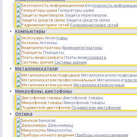
Безопасность информаци
Генераторы шума
Защита переговоров
Защита средств связи
Радиомониторинг сетей
Компьютеры
Аксессуары
Антенны
Видеорегистраторы
Планшеты
Платы видеозахвата
Системы зрения
Металлоискатели
Металлоискатели подводн
Металлоискатели п
Металлоискатели ручные
Микрофоны диктофоны
Диктофонов товары
Микрофонов товары
Подавители диктофонов
Оптика
Бинокли
Дальномеры
Микроскопы
Приборы ночного видения