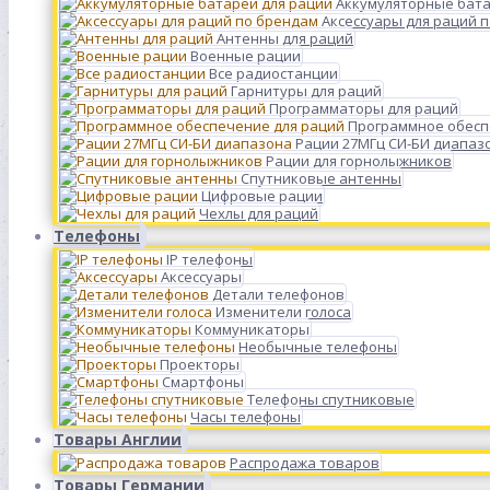
Аккумуляторные бата
Аксессуары для раций 
Антенны для раций
Военные рации
Все радиостанции
Гарнитуры для раций
Программаторы для раций
Программное обесп
Рации 27МГц СИ-БИ диапаз
Рации для горнолыжников
Спутниковые антенны
Цифровые рации
Чехлы для раций
Телефоны
IP телефоны
Аксессуары
Детали телефонов
Изменители голоса
Коммуникаторы
Необычные телефоны
Проекторы
Смартфоны
Телефоны спутниковые
Часы телефоны
Товары Англии
Распродажа товаров
Товары Германии