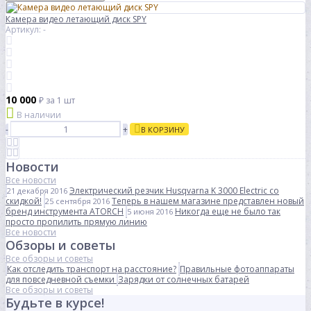
Камера видео летающий диск SPY
Артикул: -
10 000
₽
за 1 шт
В наличии
-
+
В КОРЗИНУ
Новости
Все новости
Электрический резчик Husqvarna K 3000 Electric со
21 декабря 2016
скидкой!
Теперь в нашем магазине представлен новый
25 сентября 2016
бренд инструмента ATORCH
Никогда еще не было так
5 июня 2016
просто пропилить прямую линию
Все новости
Обзоры и советы
Все обзоры и советы
Как отследить транспорт на расстояние?
Правильные фотоаппараты
для повседневной съемки
Зарядки от солнечных батарей
Все обзоры и советы
Будьте в курсе!