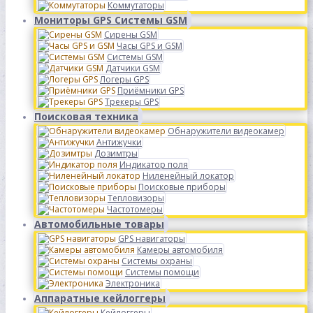
Коммутаторы
Мониторы GPS Системы GSM
Сирены GSM
Часы GPS и GSM
Системы GSM
Датчики GSM
Логеры GPS
Приёмники GPS
Трекеры GPS
Поисковая техника
Обнаружители видеокамер
Антижучки
Дозимтры
Индикатор поля
Ниленейный локатор
Поисковые приборы
Тепловизоры
Частотомеры
Автомобильные товары
GPS навигаторы
Камеры автомобиля
Системы охраны
Системы помощи
Электроника
Аппаратные кейлоггеры
Кейлоггеры