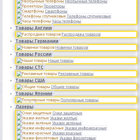
Необычные телефоны
Проекторы
Смартфоны
Телефоны спутниковые
Часы телефоны
Товары Англии
Распродажа товаров
Товары Германии
Новинки товаров
Товары России
Наши товары
Товары СТС
Рекламные товары
Товары США
Общие товары
Товары Японии
Популярные товары
Лазеры
Очки защитные
Указки желтые
Указки зелёные
Указки инфракрасные
Указки красные
Указки фиолетовые