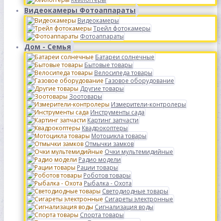
Видеокамеры Фотоаппараты
Видеокамеры
Трейл фотокамеры
Фотоаппараты
Дом - Семья
Батареи солнечные
Бытовые товары
Велосипеда товары
Газовое оборудование
Другие товары
Зоотовары
Измерители-контролеры
Инструменты сада
Картинг запчасти
Квадрокоптеры
Мотоцикла товары
Отмычки замков
Очки мультемидийные
Радио модели
Рации товары
Роботов товары
Рыбалка - Охота
Светодиодные товары
Сигареты электронные
Сигнализация воды
Спорта товары