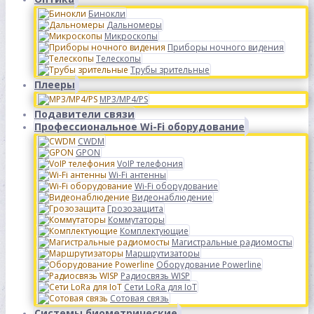
Бинокли
Дальномеры
Микроскопы
Приборы ночного видения
Телескопы
Трубы зрительные
Плееры
MP3/MP4/PS
Подавители связи
Профессиональное Wi-Fi оборудование
CWDM
GPON
VoIP телефония
Wi-Fi антенны
Wi-Fi оборудование
Видеонаблюдение
Грозозащита
Коммутаторы
Комплектующие
Магистральные радиомосты
Маршрутизаторы
Оборудование Powerline
Радиосвязь WISP
Сети LoRa для IoT
Сотовая связь
Системы биометрические