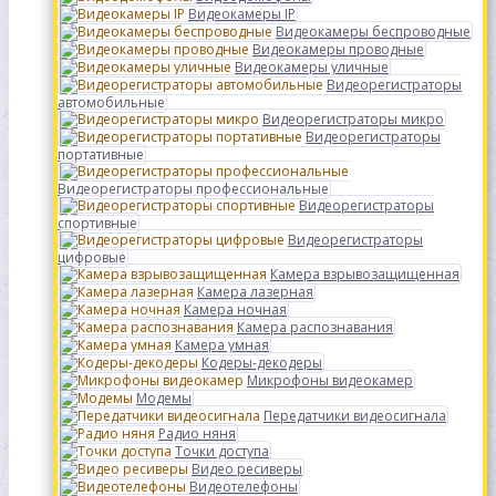
Видеокамеры IP
Видеокамеры беспроводные
Видеокамеры проводные
Видеокамеры уличные
Видеорегистраторы
автомобильные
Видеорегистраторы микро
Видеорегистраторы
портативные
Видеорегистраторы профессиональные
Видеорегистраторы
спортивные
Видеорегистраторы
цифровые
Камера взрывозащищенная
Камера лазерная
Камера ночная
Камера распознавания
Камера умная
Кодеры-декодеры
Микрофоны видеокамер
Модемы
Передатчики видеосигнала
Радио няня
Точки доступа
Видео ресиверы
Видеотелефоны