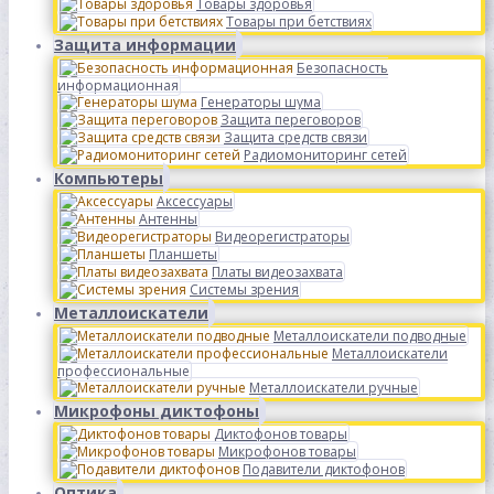
Товары здоровья
Товары при бетствиях
Защита информации
Безопасность
информационная
Генераторы шума
Защита переговоров
Защита средств связи
Радиомониторинг сетей
Компьютеры
Аксессуары
Антенны
Видеорегистраторы
Планшеты
Платы видеозахвата
Системы зрения
Металлоискатели
Металлоискатели подводные
Металлоискатели
профессиональные
Металлоискатели ручные
Микрофоны диктофоны
Диктофонов товары
Микрофонов товары
Подавители диктофонов
Оптика