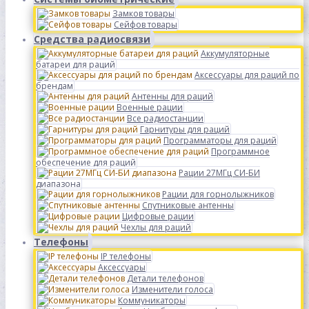
Замков товары
Сейфов товары
Средства радиосвязи
Аккумуляторные
батареи для раций
Аксессуары для раций по
брендам
Антенны для раций
Военные рации
Все радиостанции
Гарнитуры для раций
Программаторы для раций
Программное
обеспечение для раций
Рации 27МГц СИ-БИ
диапазона
Рации для горнолыжников
Спутниковые антенны
Цифровые рации
Чехлы для раций
Телефоны
IP телефоны
Аксессуары
Детали телефонов
Изменители голоса
Коммуникаторы