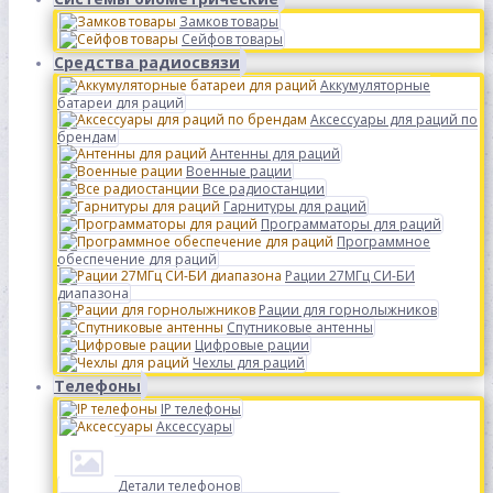
Замков товары
Сейфов товары
Средства радиосвязи
Аккумуляторные
батареи для раций
Аксессуары для раций по
брендам
Антенны для раций
Военные рации
Все радиостанции
Гарнитуры для раций
Программаторы для раций
Программное
обеспечение для раций
Рации 27МГц СИ-БИ
диапазона
Рации для горнолыжников
Спутниковые антенны
Цифровые рации
Чехлы для раций
Телефоны
IP телефоны
Аксессуары
Детали телефонов