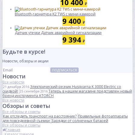
10 400
₽
Bluetooth-гарнитура K2 TWS с мини-камерой
9 400
₽
Датчик утечки Датчик аварийной сигнализации
9 394
₽
Будьте в курсе!
Новости, обзоры и акции
ПОДПИСАТЬСЯ
Новости
Все новости
Электрический резчик Husqvarna K 3000 Electric со
21 декабря 2016
скидкой!
Теперь в нашем магазине представлен новый
25 сентября 2016
бренд инструмента ATORCH
Все новости
Обзоры и советы
Все обзоры и советы
Как отследить транспорт на расстояние?
Правильные фотоаппараты
для повседневной съемки
Зарядки от солнечных батарей
Все обзоры и советы
Главная
Каталог товаров