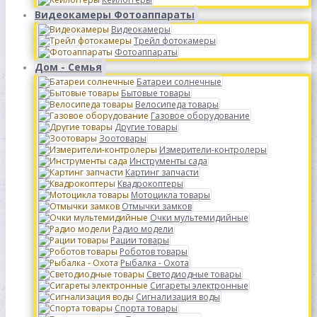
Видеокамеры Фотоаппараты
Видеокамеры
Трейл фотокамеры
Фотоаппараты
Дом - Семья
Батареи солнечные
Бытовые товары
Велосипеда товары
Газовое оборудование
Другие товары
Зоотовары
Измерители-контролеры
Инструменты сада
Картинг запчасти
Квадрокоптеры
Мотоцикла товары
Отмычки замков
Очки мультемидийные
Радио модели
Рации товары
Роботов товары
Рыбалка - Охота
Светодиодные товары
Сигареты электронные
Сигнализация воды
Спорта товары