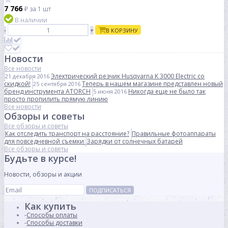
7 766
₽
за 1 шт
В наличии
-
+
В КОРЗИНУ
Новости
Все новости
Электрический резчик Husqvarna K 3000 Electric со
21 декабря 2016
скидкой!
Теперь в нашем магазине представлен новый
25 сентября 2016
бренд инструмента ATORCH
Никогда еще не было так
5 июня 2016
просто пропилить прямую линию
Все новости
Обзоры и советы
Все обзоры и советы
Как отследить транспорт на расстояние?
Правильные фотоаппараты
для повседневной съемки
Зарядки от солнечных батарей
Все обзоры и советы
Будьте в курсе!
Новости, обзоры и акции
ПОДПИСАТЬСЯ
Как купить
Способы оплаты
Способы доставки