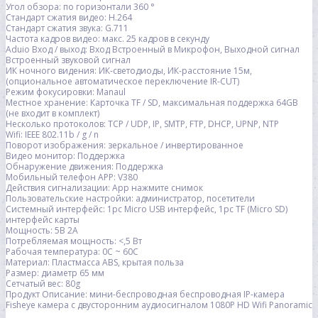
Угол обзора: по горизонтали 360 °
Стандарт сжатия видео: H.264
Стандарт сжатия звука: G.711
Частота кадров видео: макс. 25 кадров в секунду
Aduio Вход / выход: Вход Встроенный в Микрофон, Выходной сигнал
Встроенный звуковой сигнал
ИК ночного видения: ИК-светодиоды, ИК-расстояние 15м,
(опциональное автоматическое переключение IR-CUT)
Режим фокусировки: Manaul
Местное хранение: Карточка TF / SD, максимальная поддержка 64GB
(не входит в комплект)
Несколько протоколов: TCP / UDP, IP, SMTP, FTP, DHCP, UPNP, NTP
Wifi: IEEE 802.11b / g / n
Поворот изображения: зеркальное / инвертированное
Видео монитор: Поддержка
Обнаружение движения: Поддержка
Мобильный телефон APP: V380
Действия сигнализации: App нажмите снимок
Пользовательские настройки: администратор, посетители
Системный интерфейс: 1pc Micro USB интерфейс, 1pc TF (Micro SD)
интерфейс карты
Мощность: 5В 2А
Потребляемая мощность: <,5 Вт
Рабочая температура: 0C ~ 60C
Материал: Пластмасса ABS, крытая польза
Размер: диаметр 65 мм
Сетчатый вес: 80g
Продукт Описание: мини-беспроводная беспроводная IP-камера
Fisheye камера с двусторонним аудиосигналом 1080P HD Wifi Panoramic