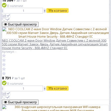
10 384
₽
за 1 шт
В наличии
-
+
В КОРЗИНУ
Быстрый просмотр
NEO COOLCAM Z-wave Door Window Датчик Совместим с Z-волной 300
500 серии Магнит Замок Дверь Датчик Аварийная сигнализация Smart
House Home Security - 868.4MHZ Стандарт ЕС
Артикул: -
8 731
₽
за 1 шт
В наличии
-
+
В КОРЗИНУ
Быстрый просмотр