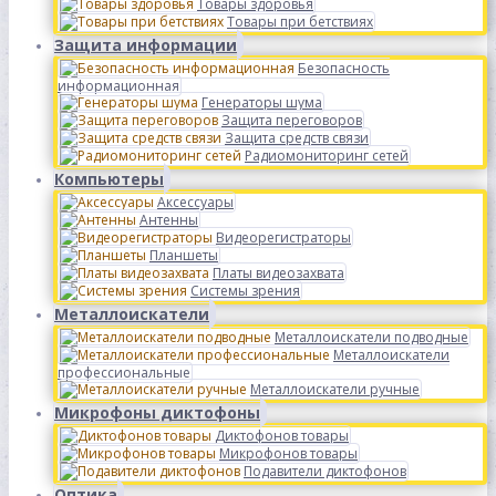
Товары здоровья
Товары при бетствиях
Защита информации
Безопасность
информационная
Генераторы шума
Защита переговоров
Защита средств связи
Радиомониторинг сетей
Компьютеры
Аксессуары
Антенны
Видеорегистраторы
Планшеты
Платы видеозахвата
Системы зрения
Металлоискатели
Металлоискатели подводные
Металлоискатели
профессиональные
Металлоискатели ручные
Микрофоны диктофоны
Диктофонов товары
Микрофонов товары
Подавители диктофонов
Оптика