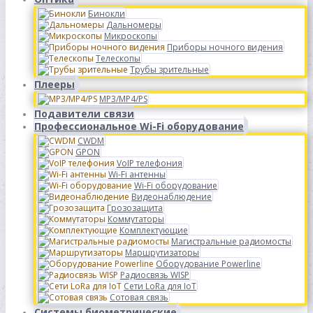
Бинокли
Дальномеры
Микроскопы
Приборы ночного видения
Телескопы
Трубы зрительные
Плееры
MP3/MP4/PS
Подавители связи
Профессиональное Wi-Fi оборудование
CWDM
GPON
VoIP телефония
Wi-Fi антенны
Wi-Fi оборудование
Видеонаблюдение
Грозозащита
Коммутаторы
Комплектующие
Магистральные радиомосты
Маршрутизаторы
Оборудование Powerline
Радиосвязь WISP
Сети LoRa для IoT
Сотовая связь
Системы биометрические