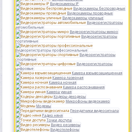
Видеокамеры IP
Видеокамеры беспроводные
Видеокамеры проводные
Видеокамеры уличные
Видеорегистраторы
автомобильные
Видеорегистраторы микро
Видеорегистраторы
портативные
Видеорегистраторы профессиональные
Видеорегистраторы
спортивные
Видеорегистраторы
цифровые
Камера взрывозащищенная
Камера лазерная
Камера ночная
Камера распознавания
Камера умная
Кодеры-декодеры
Микрофоны видеокамер
Модемы
Передатчики видеосигнала
Радио няня
Точки доступа
Видео ресиверы
Видеотелефоны