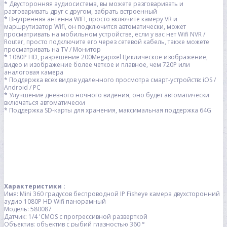
* Двусторонняя аудиосистема, вы можете разговаривать и
разговаривать друг с другом, забрать встроенный
* Внутренняя антенна WIFI, просто включите камеру VR и
маршрутизатор Wifi, он подключится автоматически, может
просматривать на мобильном устройстве, если у вас нет Wifi NVR /
Router, просто подключите его через сетевой кабель, также можете
просматривать на TV / Монитор
* 1080P HD, разрешение 200Megapixel Циклическое изображение,
видео и изображение более четкое и плавное, чем 720P или
аналоговая камера
* Поддержка всех видов удаленного просмотра смарт-устройств: iOS /
Android / PC
* Улучшение дневного ночного видения, оно будет автоматически
включаться автоматически
* Поддержка SD-карты для хранения, максимальная поддержка 64G
Характеристики :
Имя: Mini 360 градусов беспроводной IP Fisheye камера двухсторонний
аудио 1080P HD Wifi панорамный
Модель: 580087
Датчик: 1/4 'CMOS с прогрессивной разверткой
Объектив: объектив с рыбий глазностью 360 °