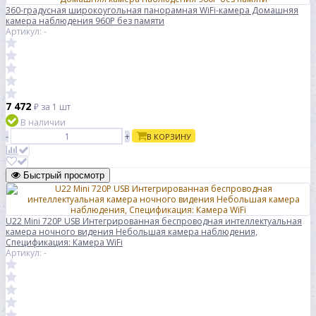
360-градусная широкоугольная панорамная WiFi-камера Домашняя
камера наблюдения 960P без памяти
Артикул: -
7 472
₽
за 1 шт
В наличии
-
+
В КОРЗИНУ
Быстрый просмотр
U22 Mini 720P USB Интегрированная беспроводная интеллектуальная
камера ночного видения Небольшая камера наблюдения,
Спецификация: Камера WiFi
Артикул: -