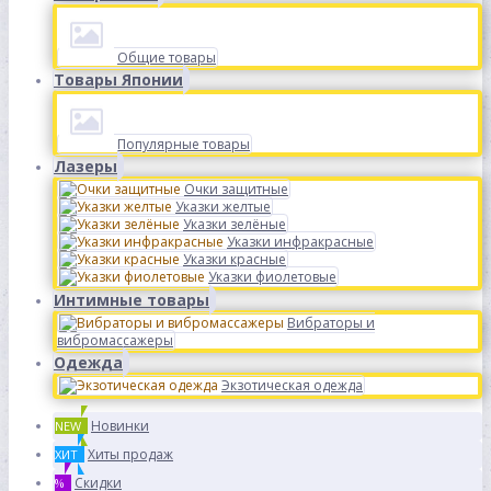
Общие товары
Товары Японии
Популярные товары
Лазеры
Очки защитные
Указки желтые
Указки зелёные
Указки инфракрасные
Указки красные
Указки фиолетовые
Интимные товары
Вибраторы и
вибромассажеры
Одежда
Экзотическая одежда
Новинки
NEW
Хиты продаж
ХИТ
Скидки
%