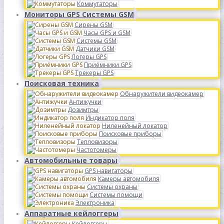
Коммутаторы
Мониторы GPS Системы GSM
Сирены GSM
Часы GPS и GSM
Системы GSM
Датчики GSM
Логеры GPS
Приёмники GPS
Трекеры GPS
Поисковая техника
Обнаружители видеокамер
Антижучки
Дозимтры
Индикатор поля
Ниленейный локатор
Поисковые приборы
Тепловизоры
Частотомеры
Автомобильные товары
GPS навигаторы
Камеры автомобиля
Системы охраны
Системы помощи
Электроника
Аппаратные кейлоггеры
Кейлоггеры