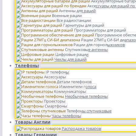
Аккумуляторные батар
Аксессуары для раций по
Антенны для раций
Военные рации
Все радиостанции
Гарнитуры для раций
Программаторы для раций
Программное обеспе
Рации 27МГц СИ-БИ диапазо
Рации для горнолыжников
Спутниковые антенны
Цифровые рации
Чехлы для раций
Телефоны
IP телефоны
Аксессуары
Детали телефонов
Изменители голоса
Коммуникаторы
Необычные телефоны
Проекторы
Смартфоны
Телефоны спутниковые
Часы телефоны
Товары Англии
Распродажа товаров
Товары Германии