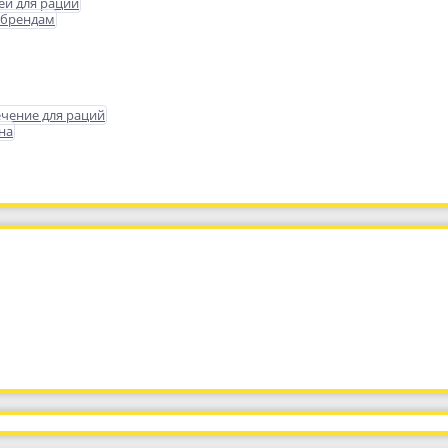
еи для раций
 брендам
чение для раций
на