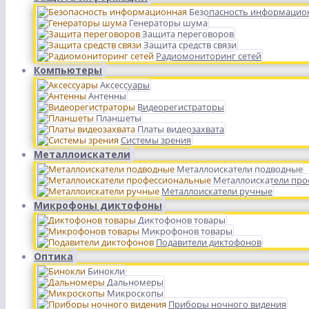
Безопасность информацио
Генераторы шума
Защита переговоров
Защита средств связи
Радиомониторинг сетей
Компьютеры
Аксессуары
Антенны
Видеорегистраторы
Планшеты
Платы видеозахвата
Системы зрения
Металлоискатели
Металлоискатели подводные
Металлоискатели пр
Металлоискатели ручные
Микрофоны диктофоны
Диктофонов товары
Микрофонов товары
Подавители диктофонов
Оптика
Бинокли
Дальномеры
Микроскопы
Приборы ночного видения