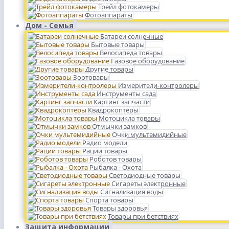
Трейл фотокамеры
Фотоаппараты
Дом - Семья
Батареи солнечные
Бытовые товары
Велосипеда товары
Газовое оборудование
Другие товары
Зоотовары
Измерители-контролеры
Инструменты сада
Картинг запчасти
Квадрокоптеры
Мотоцикла товары
Отмычки замков
Очки мультемидийные
Радио модели
Рации товары
Роботов товары
Рыбалка - Охота
Светодиодные товары
Сигареты электронные
Сигнализация воды
Спорта товары
Товары здоровья
Товары при бетствиях
Защита информации