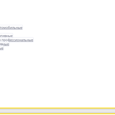
втомобильные
ативные
ы профессиональные
ивные
ые