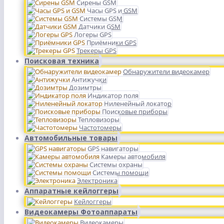
Сирены GSM
Часы GPS и GSM
Системы GSM
Датчики GSM
Логеры GPS
Приёмники GPS
Трекеры GPS
Поисковая техника
Обнаружители видеокамер
Антижучки
Дозимтры
Индикатор поля
Ниленейный локатор
Поисковые приборы
Тепловизоры
Частотомеры
Автомобильные товары
GPS навигаторы
Камеры автомобиля
Системы охраны
Системы помощи
Электроника
Аппаратные кейлоггеры
Кейлоггеры
Видеокамеры Фотоаппараты
Видеокамеры