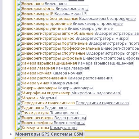
Видео няня
Видеодомофоны
Видеокамеры IP
Видеокамеры беспроводные
Видеокамеры проводные
Видеокамеры уличные
Видеорегистраторы а
Видеорегистраторы микро
Видеорегистраторы порт
Видеорегистратор
Видеорегистраторы спорт
Видеорегистраторы цифров
Камера взрывозащищенная
Камера лазерная
Камера ночная
Камера распознавания
Камера умная
Кодеры-декодеры
Микрофоны видеокамер
Модемы
Передатчики видеосигнала
Радио няня
Точки доступа
Видео ресиверы
Видеотелефоны
Коммутаторы
Мониторы GPS Системы GSM