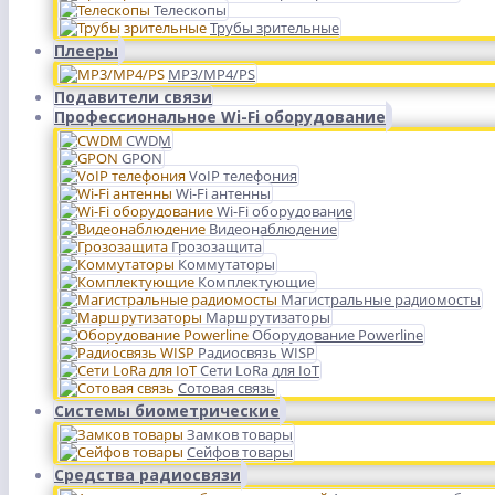
Телескопы
Трубы зрительные
Плееры
MP3/MP4/PS
Подавители связи
Профессиональное Wi-Fi оборудование
CWDM
GPON
VoIP телефония
Wi-Fi антенны
Wi-Fi оборудование
Видеонаблюдение
Грозозащита
Коммутаторы
Комплектующие
Магистральные радиомосты
Маршрутизаторы
Оборудование Powerline
Радиосвязь WISP
Сети LoRa для IoT
Сотовая связь
Системы биометрические
Замков товары
Сейфов товары
Средства радиосвязи