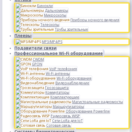
Бинокли
Дальномеры
Микроскопы
Приборы ночного видения
Телескопы
Трубы зрительные
Плееры
MP3/MP4/PS
Подавители связи
Профессиональное Wi-Fi оборудование
CWDM
GPON
VoIP телефония
Wi-Fi антенны
Wi-Fi оборудование
Видеонаблюдение
Грозозащита
Коммутаторы
Комплектующие
Магистральные радиомосты
Маршрутизаторы
Оборудование Powerline
Радиосвязь WISP
Сети LoRa для IoT
Сотовая связь
Системы биометрические