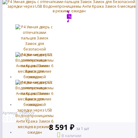
%
Артикул: 1395559
(0)
8 591 ₽
за 1 шт
В наличии