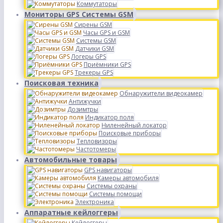
Коммутаторы
Мониторы GPS Системы GSM
Сирены GSM
Часы GPS и GSM
Системы GSM
Датчики GSM
Логеры GPS
Приёмники GPS
Трекеры GPS
Поисковая техника
Обнаружители видеокамер
Антижучки
Дозимтры
Индикатор поля
Ниленейный локатор
Поисковые приборы
Тепловизоры
Частотомеры
Автомобильные товары
GPS навигаторы
Камеры автомобиля
Системы охраны
Системы помощи
Электроника
Аппаратные кейлоггеры
Кейлоггеры