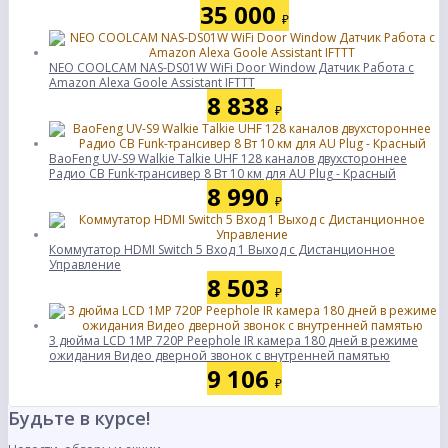
35 000
₽
NEO COOLCAM NAS-DS01W WiFi Door Window Датчик Работа с
Amazon Alexa Goole Assistant IFTTT
8 838
₽
BaoFeng UV-S9 Walkie Talkie UHF 128 каналов двухстороннее
Радио CB Funk-трансивер 8 Вт 10 км для AU Plug - Красный
8 990
₽
Коммутатор HDMI Switch 5 Вход 1 Выход с Дистанционное
Управление
8 503
₽
3 дюйма LCD 1MP 720P Peephole IR камера 180 дней в режиме
ожидания Видео дверной звонок с внутренней памятью
9 106
₽
Будьте в курсе!