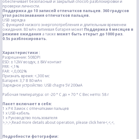
обеспечивает безопасный и закрытый способ разблокировки и
проверки личности.
Поддержка до 10 записей отпечатков пальцев. 360 градусов
угол распознавания отпечатков пальцев.
USB зарядка
С функцией низкого энергопотребления и длительным временем
ожидания. 80 мАч литиевая батарея может
Поддержка 6 месяцев в
режиме ожидания
а также
может быть открыт до 1000 раз.
0.5s разблокировать.
Характеристики :
Разрешение: 508DPI
ESD: ± 12kV воздух, ± 8kV контакт
FRR: <,1%
FAR: <,0,002%
Признать время: <,300 мс
Батарея: 3,7 В 80 мАч
Зарядное устройство: USB chagre 5V 200мА
Рабочая температура: от -20 ° C до + 70 ° C
Вес нетто: 58 г
Пакет включает в себя:
1 х P4 Замок с отпечатками пальцев
1 х USB-кабель
1 х Руководство пользователя
>,>,>,Read more details about operation, please click here<,<,<,
Подробности фотографии: