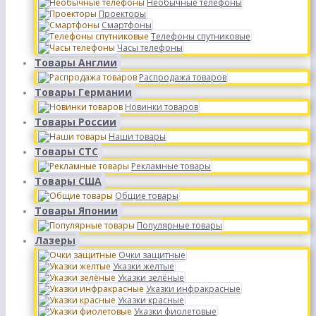
Необычные телефоны
Проекторы
Смартфоны
Телефоны спутниковые
Часы телефоны
Товары Англии
Распродажа товаров
Товары Германии
Новинки товаров
Товары России
Наши товары
Товары СТС
Рекламные товары
Товары США
Общие товары
Товары Японии
Популярные товары
Лазеры
Очки защитные
Указки желтые
Указки зелёные
Указки инфракрасные
Указки красные
Указки фиолетовые