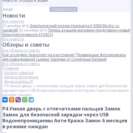
Новости, обзоры и акции
ПОДПИСАТЬСЯ
Новости
Все новости
Электрический резчик Husqvarna K 3000 Electric со
21 декабря 2016
скидкой!
Теперь в нашем магазине представлен новый
25 сентября 2016
бренд инструмента ATORCH
Все новости
Обзоры и советы
Все обзоры и советы
Как отследить транспорт на расстояние?
Правильные фотоаппараты
для повседневной съемки
Зарядки от солнечных батарей
Все обзоры и советы
Главная
Каталог товаров
Видеонаблюдение
Видеокамеры IP
P4 Умная дверь с отпечатками пальцев Замок Замок для безопасной
зарядки через USB Водонепроницаемы Анти Кража Замок 6 месяцев в
режиме ожидан
P4 Умная дверь с отпечатками пальцев Замок
Замок для безопасной зарядки через USB
Водонепроницаемы Анти Кража Замок 6 месяцев
в режиме ожидан