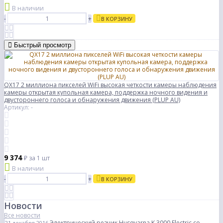
В наличии
-
+
В КОРЗИНУ
Быстрый просмотр
QX17 2 миллиона пикселей WiFi высокая четкости камеры наблюдения
камеры открытая купольная камера, поддержка ночного видения и
двустороннего голоса и обнаружения движения (PLUP AU)
Артикул: -
9 374
₽
за 1 шт
В наличии
-
+
В КОРЗИНУ
Новости
Все новости
Электрический резчик Husqvarna K 3000 Electric со
21 декабря 2016