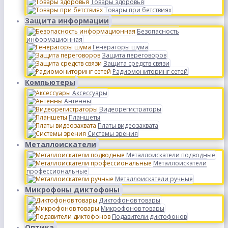
Товары здоровья
Товары при бетствиях
Защита информации
Безопасность
информационная
Генераторы шума
Защита переговоров
Защита средств связи
Радиомониторинг сетей
Компьютеры
Аксессуары
Антенны
Видеорегистраторы
Планшеты
Платы видеозахвата
Системы зрения
Металлоискатели
Металлоискатели подводные
Металлоискатели
профессиональные
Металлоискатели ручные
Микрофоны диктофоны
Диктофонов товары
Микрофонов товары
Подавители диктофонов
Оптика