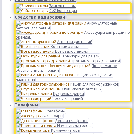
Замков товары
Сейфов товары
Средства радиосвязи
Аккумуляторные
батареи для раций
Аксессуары для раций по
брендам
Антенны для раций
Военные рации
Все радиостанции
Гарнитуры для раций
Программаторы для раций
Программное
обеспечение для раций
Рации 27МГц СИ-БИ
диапазона
Рации для горнолыжников
Спутниковые антенны
Цифровые рации
Чехлы для раций
Телефоны
IP телефоны
Аксессуары
Детали телефонов
Изменители голоса
Коммуникаторы