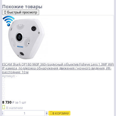
Похожие товары
Быстрый просмотр
ESCAM Shark QP180 960P 360-градусный объектив Fisheye Lens 1.3MP WiFi
IP-камера, поддержка обнаружения движения / ночного видения, ИК-
расстояние: 10 м
Артикул: -
8 730
₽
за 1 шт
В наличии
-
+
В КОРЗИНУ