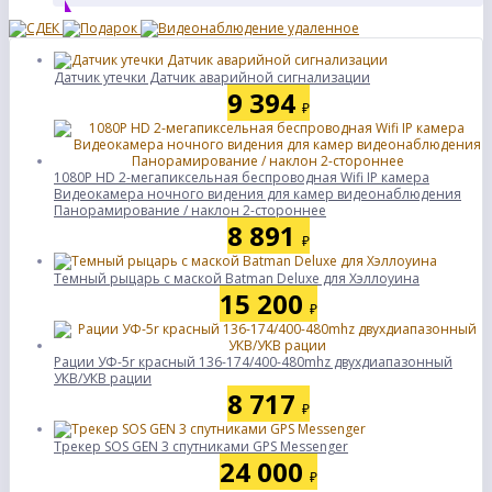
Датчик утечки Датчик аварийной сигнализации
9 394
₽
1080P HD 2-мегапиксельная беспроводная Wifi IP камера
Видеокамера ночного видения для камер видеонаблюдения
Панорамирование / наклон 2-стороннее
8 891
₽
Темный рыцарь с маской Batman Deluxe для Хэллоуина
15 200
₽
Рации УФ-5r красный 136-174/400-480mhz двухдиапазонный
УКВ/УКВ рации
8 717
₽
Трекер SOS GEN 3 спутниками GPS Messenger
24 000
₽