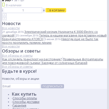
₽
за 1 шт
В наличии
-
+
В КОРЗИНУ
Новости
Все новости
Электрический резчик Husqvarna K 3000 Electric со
21 декабря 2016
скидкой!
Теперь в нашем магазине представлен новый
25 сентября 2016
бренд инструмента ATORCH
Никогда еще не было так
5 июня 2016
просто пропилить прямую линию
Все новости
Обзоры и советы
Все обзоры и советы
Как отследить транспорт на расстояние?
Правильные фотоаппараты
для повседневной съемки
Зарядки от солнечных батарей
Все обзоры и советы
Будьте в курсе!
Новости, обзоры и акции
ПОДПИСАТЬСЯ
Как купить
Способы оплаты
Способы доставки
Гарантия