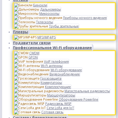
Бинокли
Дальномеры
Микроскопы
Приборы ночного видения
Телескопы
Трубы зрительные
Плееры
MP3/MP4/PS
Подавители связи
Профессиональное Wi-Fi оборудование
CWDM
GPON
VoIP телефония
Wi-Fi антенны
Wi-Fi оборудование
Видеонаблюдение
Грозозащита
Коммутаторы
Комплектующие
Магистральные радиомосты
Маршрутизаторы
Оборудование Powerline
Радиосвязь WISP
Сети LoRa для IoT
Сотовая связь
Системы биометрические