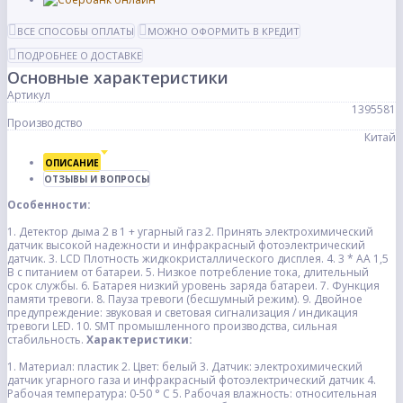
ВСЕ СПОСОБЫ ОПЛАТЫ
МОЖНО ОФОРМИТЬ В КРЕДИТ
ПОДРОБНЕЕ О ДОСТАВКЕ
Основные характеристики
Артикул
1395581
Производство
Китай
ОПИСАНИЕ
ОТЗЫВЫ И ВОПРОСЫ
Особенности:
1. Детектор дыма 2 в 1 + угарный газ
2. Принять электрохимический
датчик высокой надежности и инфракрасный фотоэлектрический
датчик.
3. LCD Плотность жидкокристаллического дисплея.
4. 3 * AA 1,5
В с питанием от батареи.
5. Низкое потребление тока, длительный
срок службы.
6. Батарея низкий уровень заряда батареи.
7. Функция
памяти тревоги.
8. Пауза тревоги (бесшумный режим).
9. Двойное
предупреждение: звуковая и световая сигнализация / индикация
тревоги LED.
10. SMT промышленного производства, сильная
стабильность.
Характеристики:
1. Материал: пластик
2. Цвет: белый
3. Датчик: электрохимический
датчик угарного газа и инфракрасный фотоэлектрический датчик
4.
Рабочая температура: 0-50 ° С
5. Рабочая влажность: относительная