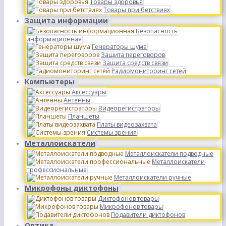
Товары здоровья
Товары при бетствиях
Защита информации
Безопасность
информационная
Генераторы шума
Защита переговоров
Защита средств связи
Радиомониторинг сетей
Компьютеры
Аксессуары
Антенны
Видеорегистраторы
Планшеты
Платы видеозахвата
Системы зрения
Металлоискатели
Металлоискатели подводные
Металлоискатели
профессиональные
Металлоискатели ручные
Микрофоны диктофоны
Диктофонов товары
Микрофонов товары
Подавители диктофонов
Оптика