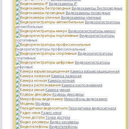
Видеокамеры IP
Видеокамеры беспроводные
Видеокамеры проводные
Видеокамеры уличные
Видеорегистраторы
автомобильные
Видеорегистраторы микро
Видеорегистраторы
портативные
Видеорегистраторы профессиональные
Видеорегистраторы
спортивные
Видеорегистраторы
цифровые
Камера взрывозащищенная
Камера лазерная
Камера ночная
Камера распознавания
Камера умная
Кодеры-декодеры
Микрофоны видеокамер
Модемы
Передатчики видеосигнала
Радио няня
Точки доступа
Видео ресиверы
Видеотелефоны