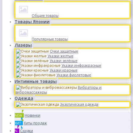
Общие товары
Товары Японии
Популярные товары
Лазеры
Очки защитные
Указки желтые
Указки зелёные
Указки инфракрасные
Указки красные
Указки фиолетовые
Интимные товары
Вибраторы и
вибромассажеры
Одежда
Экзотическая одежда
Новинки
NEW
Хиты продаж
ХИТ
Скидки
%