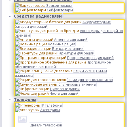
Замков товары
Сейфов товары
Средства радиосвязи
Аккумуляторные
батареи для раций
Аксессуары для раций по
брендам
Антенны для раций
Военные рации
Все радиостанции
Гарнитуры для раций
Программаторы для раций
Программное
обеспечение для раций
Рации 27МГц СИ-БИ
диапазона
Рации для горнолыжников
Спутниковые антенны
Цифровые рации
Чехлы для раций
Телефоны
IP телефоны
Аксессуары
Детали телефонов