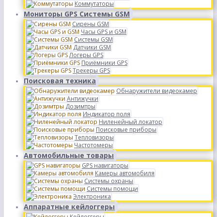
Коммутаторы
Мониторы GPS Системы GSM
Сирены GSM
Часы GPS и GSM
Системы GSM
Датчики GSM
Логеры GPS
Приёмники GPS
Трекеры GPS
Поисковая техника
Обнаружители видеокамер
Антижучки
Дозимтры
Индикатор поля
Ниленейный локатор
Поисковые приборы
Тепловизоры
Частотомеры
Автомобильные товары
GPS навигаторы
Камеры автомобиля
Системы охраны
Системы помощи
Электроника
Аппаратные кейлоггеры
Кейлоггеры