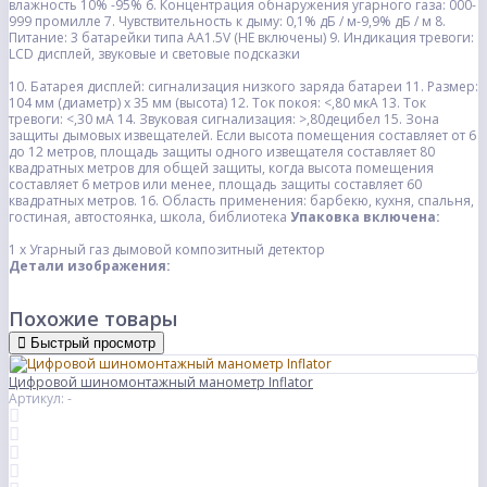
влажность 10% -95%
6. Концентрация обнаружения угарного газа: 000-
999 промилле
7. Чувствительность к дыму: 0,1% дБ / м-9,9% дБ / м
8.
Питание: 3 батарейки типа AA1.5V (НЕ включены)
9. Индикация тревоги:
LCD дисплей, звуковые и световые подсказки
10. Батарея дисплей: сигнализация низкого заряда батареи
11. Размер:
104 мм (диаметр) х 35 мм (высота)
12. Ток покоя: <,80 мкА
13. Ток
тревоги: <,30 мА
14. Звуковая сигнализация:
>,
80
децибел
15. Зона
защиты дымовых извещателей. Если высота помещения составляет от 6
до 12 метров, площадь защиты одного извещателя составляет 80
квадратных метров для общей защиты, когда высота помещения
составляет 6 метров или менее, площадь защиты составляет 60
квадратных метров.
16. Область применения: барбекю, кухня, спальня,
гостиная, автостоянка, школа, библиотека
Упаковка включена:
1 х Угарный газ дымовой композитный детектор
Детали изображения:
Похожие товары
Быстрый просмотр
Цифровой шиномонтажный манометр Inflator
Артикул: -