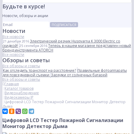
Будьте в курсе!
Новости, обзоры и акции
ПОДПИСАТЬСЯ
Новости
Все новости
Электрический резчик Husqvarna K 3000 Electric со
21 декабря 2016
скидкой!
Теперь в нашем магазине представлен новый
25 сентября 2016
бренд инструмента ATORCH
Все новости
Обзоры и советы
Все обзоры и советы
Как отследить транспорт на расстояние?
Правильные фотоаппараты
для повседневной съемки
Зарядки от солнечных батарей
Все обзоры и советы
Главная
Каталог товаров
Видеонаблюдение
Видеокамеры IP
Цифровой LCD Тестер Пожарной Сигнализации Монитор Детектор
Дыма
Цифровой LCD Тестер Пожарной Сигнализации
Монитор Детектор Дыма