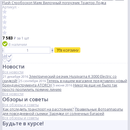
Flash Стробоскоп Маяк Вилочный погрузчик Трактор Лодка
Артикул: -
7 583
₽
за 1 шт
В наличии
-
+
В КОРЗИНУ
Новости
Все новости
Электрический резчик Husqvarna K 3000 Electric со
21 декабря 2016
скидкой!
Теперь в нашем магазине представлен новый
25 сентября 2016
бренд инструмента ATORCH
Никогда еще не было так
5 июня 2016
просто пропилить прямую линию
Все новости
Обзоры и советы
Все обзоры и советы
Как отследить транспорт на расстояние?
Правильные фотоаппараты
для повседневной съемки
Зарядки от солнечных батарей
Все обзоры и советы
Будьте в курсе!