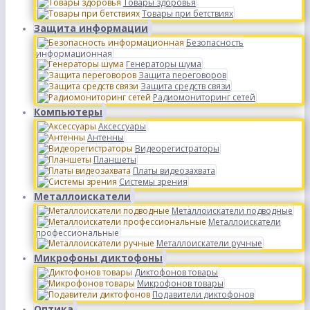
Товары здоровья
Товары при бетствиях
Защита информации
Безопасность
информационная
Генераторы шума
Защита переговоров
Защита средств связи
Радиомониторинг сетей
Компьютеры
Аксессуары
Антенны
Видеорегистраторы
Планшеты
Платы видеозахвата
Системы зрения
Металлоискатели
Металлоискатели подводные
Металлоискатели
профессиональные
Металлоискатели ручные
Микрофоны диктофоны
Диктофонов товары
Микрофонов товары
Подавители диктофонов
Оптика