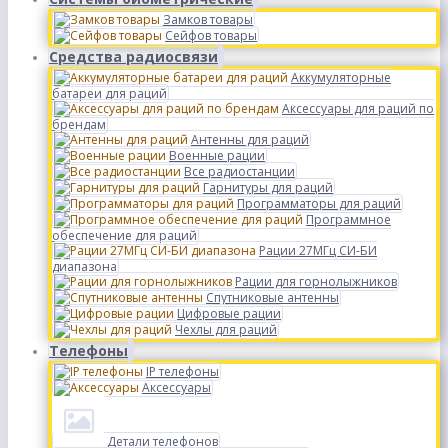
Замков товары
Сейфов товары
Средства радиосвязи
Аккумуляторные
батареи для раций
Аксессуары для раций по
брендам
Антенны для раций
Военные рации
Все радиостанции
Гарнитуры для раций
Программаторы для раций
Программное
обеспечение для раций
Рации 27МГц СИ-БИ
диапазона
Рации для горнолыжников
Спутниковые антенны
Цифровые рации
Чехлы для раций
Телефоны
IP телефоны
Аксессуары
Детали телефонов