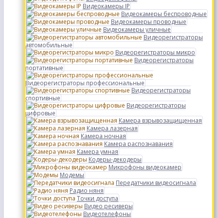
Видеокамеры IP
Видеокамеры беспроводные
Видеокамеры проводные
Видеокамеры уличные
Видеорегистраторы
автомобильные
Видеорегистраторы микро
Видеорегистраторы
портативные
Видеорегистраторы профессиональные
Видеорегистраторы
спортивные
Видеорегистраторы
цифровые
Камера взрывозащищенная
Камера лазерная
Камера ночная
Камера распознавания
Камера умная
Кодеры-декодеры
Микрофоны видеокамер
Модемы
Передатчики видеосигнала
Радио няня
Точки доступа
Видео ресиверы
Видеотелефоны