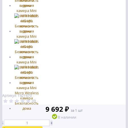
Артикул: 1421670
(0)
9 692 ₽
за 1 шт
В наличии
-
+