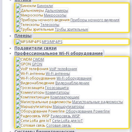
Бинокли
Дальномеры
Микроскопы
Приборы ночного видения
Телескопы
Трубы зрительные
Плееры
MP3/MP4/PS
Подавители связи
Профессиональное Wi-Fi оборудование
CWDM
GPON
VoIP телефония
Wi-Fi антенны
Wi-Fi оборудование
Видеонаблюдение
Грозозащита
Коммутаторы
Комплектующие
Магистральные радиомосты
Маршрутизаторы
Оборудование Powerline
Радиосвязь WISP
Сети LoRa для IoT
Сотовая связь
Системы биометрические