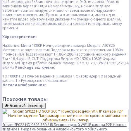
до 5 метров, два 5x8 мм ночного видения и 940 нм лампы.
-Можно
записывать через Ir-Cut, а не через вспышку, ночное видение
автоматически активируется и выключается после обнаружения
изменения освещения.
-Простота в использовании, имеет одно
нажатие видео обнаружения движения и функцию одного щелчка,
также может легко зацикливать видео и концерт или скрывать метку
времени.
Характеристики:
Название: Мини 1080P Ночное видение камера
Модель: A97325
Материал корпуса: пластик
Поддержка высокого разрешения: 1080p
(полное HD)
Поддержка карт TF: 8G-128G
Расстояние ночного видения:
5 м / 16,4 фута
IR-CUT: Поддержка
Видео: HD 1920 x 1080P
Формат
видео: AVI
Время работы: 24 часа
Размер: 3,7 х 3,1 х 1,1 см / 1,5 х 1,2 х 0,4
дюйма
Panckage включено:
1 х 1080P HD Ночное видение IR
камера
1 х картридер
1 х зарядный
кабель
1 х Руководство пользователя
Детали изображения:
Похожие товары
Быстрый просмотр
Sricam SP022 HD 960P 360 ° IR Беспроводной WiFi IP камера P2P Ночное
видение Панорамирование и наклон крытого мобильного