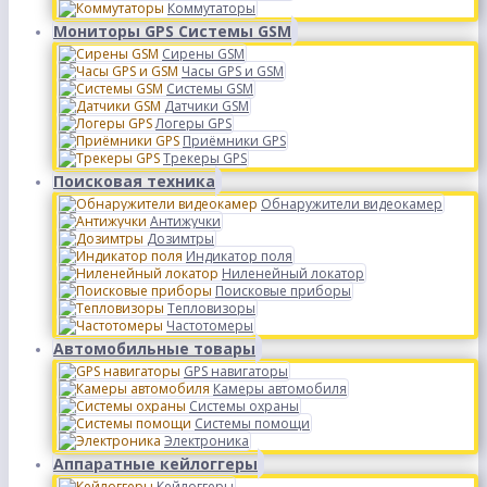
Коммутаторы
Мониторы GPS Системы GSM
Сирены GSM
Часы GPS и GSM
Системы GSM
Датчики GSM
Логеры GPS
Приёмники GPS
Трекеры GPS
Поисковая техника
Обнаружители видеокамер
Антижучки
Дозимтры
Индикатор поля
Ниленейный локатор
Поисковые приборы
Тепловизоры
Частотомеры
Автомобильные товары
GPS навигаторы
Камеры автомобиля
Системы охраны
Системы помощи
Электроника
Аппаратные кейлоггеры
Кейлоггеры