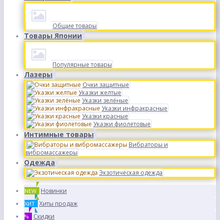
Общие товары
Товары Японии
Популярные товары
Лазеры
Очки защитные
Указки желтые
Указки зелёные
Указки инфракрасные
Указки красные
Указки фиолетовые
Интимные товары
Вибраторы и
вибромассажеры
Одежда
Экзотическая одежда
Новинки
NEW
Хиты продаж
ХИТ
Скидки
%