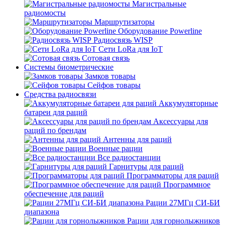
Магистральные
радиомосты
Маршрутизаторы
Оборудование Powerline
Радиосвязь WISP
Сети LoRa для IoT
Сотовая связь
Системы биометрические
Замков товары
Сейфов товары
Средства радиосвязи
Аккумуляторные
батареи для раций
Аксессуары для
раций по брендам
Антенны для раций
Военные рации
Все радиостанции
Гарнитуры для раций
Программаторы для раций
Программное
обеспечение для раций
Рации 27МГц СИ-БИ
диапазона
Рации для горнолыжников