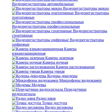
Видеорегистраторы автомобильные
Видеорегистраторы микро
Видеорегистраторы
портативные
Видеорегистраторы профессиональные
Видеорегистраторы
спортивные
Видеорегистраторы
цифровые
Камера
взрывозащищенная
Камера лазерная
Камера ночная
Камера распознавания
Камера умная
Кодеры-декодеры
Микрофоны видеокамер
Модемы
Передатчики
видеосигнала
Радио няня
Точки доступа
Видео ресиверы
Видеотелефоны