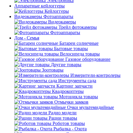
Электроника
Аппаратные кейлоггеры
Кейлоггеры
Видеокамеры Фотоаппараты
Видеокамеры
Трейл фотокамеры
Фотоаппараты
Дом - Семья
Батареи солнечные
Бытовые товары
Велосипеда товары
Газовое оборудование
Другие товары
Зоотовары
Измерители-контролеры
Инструменты сада
Картинг запчасти
Квадрокоптеры
Мотоцикла товары
Отмычки замков
Очки мультемидийные
Радио модели
Рации товары
Роботов товары
Рыбалка - Охота