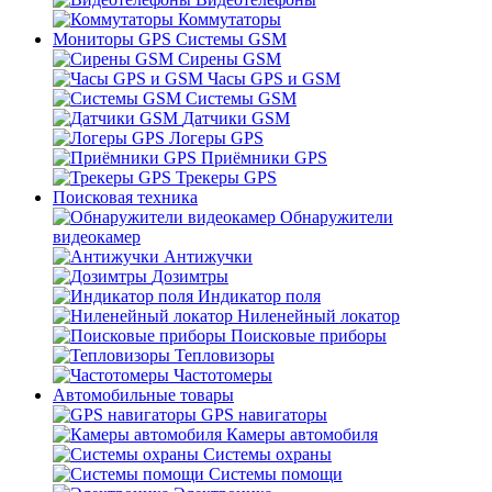
Коммутаторы
Мониторы GPS Системы GSM
Сирены GSM
Часы GPS и GSM
Системы GSM
Датчики GSM
Логеры GPS
Приёмники GPS
Трекеры GPS
Поисковая техника
Обнаружители
видеокамер
Антижучки
Дозимтры
Индикатор поля
Ниленейный локатор
Поисковые приборы
Тепловизоры
Частотомеры
Автомобильные товары
GPS навигаторы
Камеры автомобиля
Системы охраны
Системы помощи