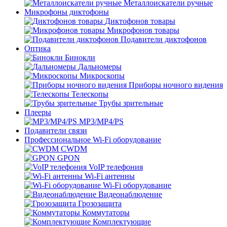
Металлоискатели ручные
Микрофоны диктофоны
Диктофонов товары
Микрофонов товары
Подавители диктофонов
Оптика
Бинокли
Дальномеры
Микроскопы
Приборы ночного видения
Телескопы
Трубы зрительные
Плееры
MP3/MP4/PS
Подавители связи
Профессиональное Wi-Fi оборудование
CWDM
GPON
VoIP телефония
Wi-Fi антенны
Wi-Fi оборудование
Видеонаблюдение
Грозозащита
Коммутаторы
Комплектующие