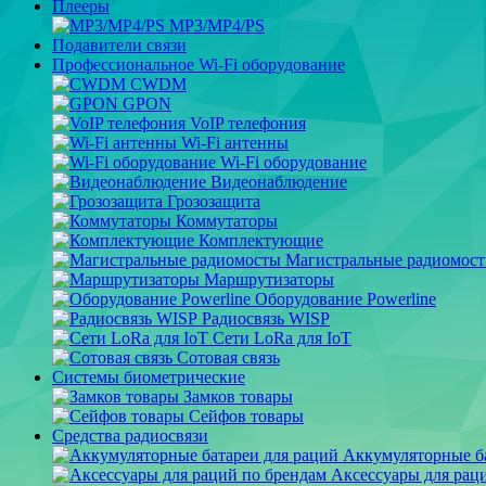
Плееры
MP3/MP4/PS
Подавители связи
Профессиональное Wi-Fi оборудование
CWDM
GPON
VoIP телефония
Wi-Fi антенны
Wi-Fi оборудование
Видеонаблюдение
Грозозащита
Коммутаторы
Комплектующие
Магистральные радиомос
Маршрутизаторы
Оборудование Powerline
Радиосвязь WISP
Сети LoRa для IoT
Сотовая связь
Системы биометрические
Замков товары
Сейфов товары
Средства радиосвязи
Аккумуляторные ба
Аксессуары для рац