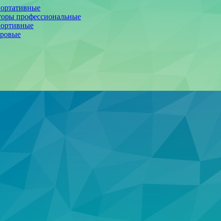
портативные
торы профессиональные
портивные
фровые