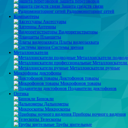
Защита переговоров
Защита средств связи
Радиомониторинг сетей
Компьютеры
Аксессуары
Антенны
Видеорегистраторы
Планшеты
Платы видеозахвата
Системы зрения
Металлоискатели
Металлоискатели подвод
Металлоискатели
Металлоискатели ручные
Микрофоны диктофоны
Диктофонов товары
Микрофонов товары
Подавители диктофонов
Оптика
Бинокли
Дальномеры
Микроскопы
Приборы ночного видения
Телескопы
Трубы зрительные