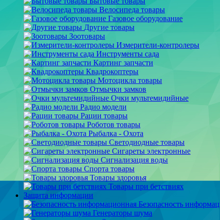
Бытовые товары
Велосипеда товары
Газовое оборудование
Другие товары
Зоотовары
Измерители-контролеры
Инструменты сада
Картинг запчасти
Квадрокоптеры
Мотоцикла товары
Отмычки замков
Очки мультемидийные
Радио модели
Рации товары
Роботов товары
Рыбалка - Охота
Светодиодные товары
Сигареты электронные
Сигнализация воды
Спорта товары
Товары здоровья
Товары при бетствиях
Защита информации
Безопасность информа
Генераторы шума