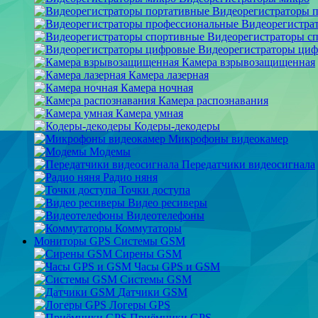
Видеорегистраторы 
Видеорегистра
Видеорегистраторы с
Видеорегистраторы ци
Камера взрывозащищенная
Камера лазерная
Камера ночная
Камера распознавания
Камера умная
Кодеры-декодеры
Микрофоны видеокамер
Модемы
Передатчики видеосигнала
Радио няня
Точки доступа
Видео ресиверы
Видеотелефоны
Коммутаторы
Мониторы GPS Системы GSM
Сирены GSM
Часы GPS и GSM
Системы GSM
Датчики GSM
Логеры GPS
Приёмники GPS