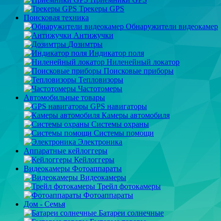
Трекеры GPS
Поисковая техника
Обнаружители видеокамер
Антижучки
Дозимтры
Индикатор поля
Ниленейный локатор
Поисковые приборы
Тепловизоры
Частотомеры
Автомобильные товары
GPS навигаторы
Камеры автомобиля
Системы охраны
Системы помощи
Электроника
Аппаратные кейлоггеры
Кейлоггеры
Видеокамеры Фотоаппараты
Видеокамеры
Трейл фотокамеры
Фотоаппараты
Дом - Семья
Батареи солнечные