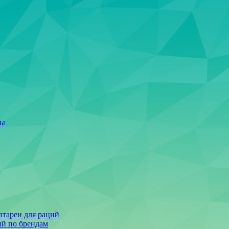
ты
тареи для раций
ий по брендам