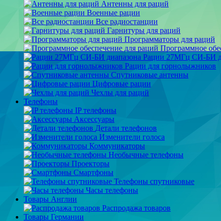
Антенны для раций
Военные рации
Все радиостанции
Гарнитуры для раций
Программаторы для раций
Программное обе
Рации 27МГц СИ-БИ д
Рации для горнолыжников
Спутниковые антенны
Цифровые рации
Чехлы для раций
Телефоны
IP телефоны
Аксессуары
Детали телефонов
Изменители голоса
Коммуникаторы
Необычные телефоны
Проекторы
Смартфоны
Телефоны спутниковые
Часы телефоны
Товары Англии
Распродажа товаров
Товары Германии