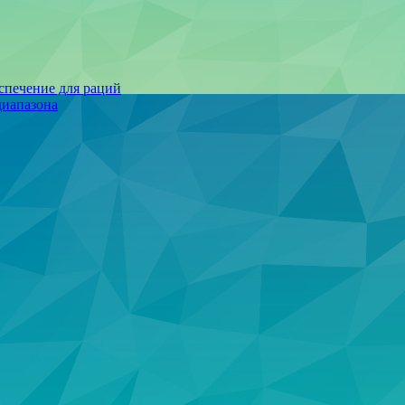
спечение для раций
иапазона