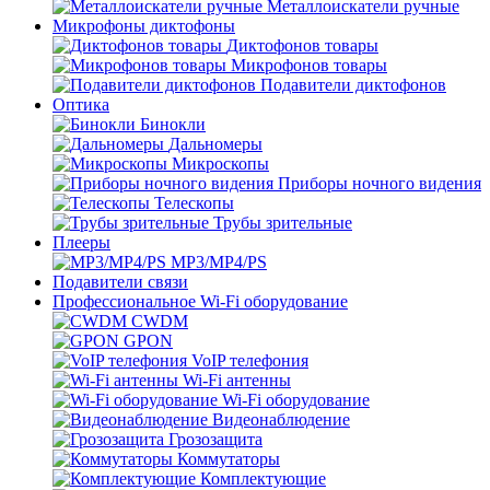
Металлоискатели ручные
Микрофоны диктофоны
Диктофонов товары
Микрофонов товары
Подавители диктофонов
Оптика
Бинокли
Дальномеры
Микроскопы
Приборы ночного видения
Телескопы
Трубы зрительные
Плееры
MP3/MP4/PS
Подавители связи
Профессиональное Wi-Fi оборудование
CWDM
GPON
VoIP телефония
Wi-Fi антенны
Wi-Fi оборудование
Видеонаблюдение
Грозозащита
Коммутаторы
Комплектующие