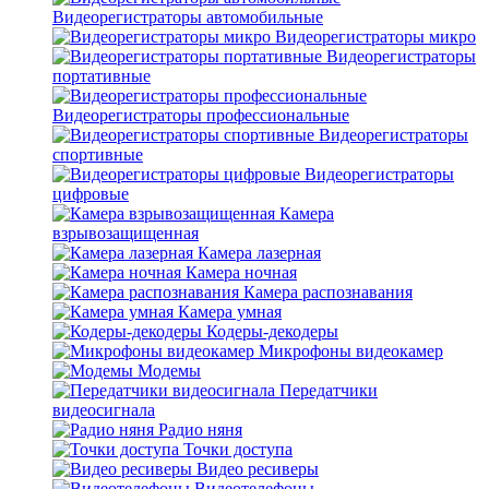
Видеорегистраторы автомобильные
Видеорегистраторы микро
Видеорегистраторы
портативные
Видеорегистраторы профессиональные
Видеорегистраторы
спортивные
Видеорегистраторы
цифровые
Камера
взрывозащищенная
Камера лазерная
Камера ночная
Камера распознавания
Камера умная
Кодеры-декодеры
Микрофоны видеокамер
Модемы
Передатчики
видеосигнала
Радио няня
Точки доступа
Видео ресиверы
Видеотелефоны