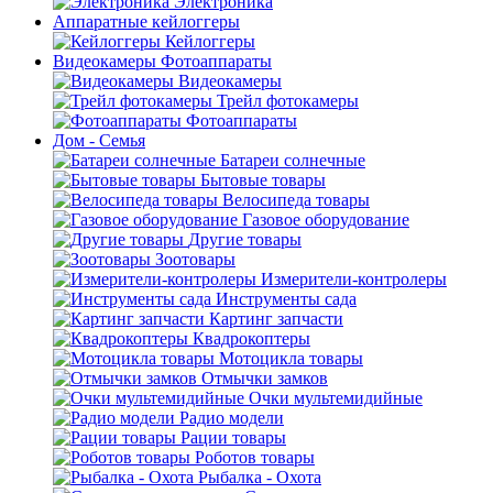
Электроника
Аппаратные кейлоггеры
Кейлоггеры
Видеокамеры Фотоаппараты
Видеокамеры
Трейл фотокамеры
Фотоаппараты
Дом - Семья
Батареи солнечные
Бытовые товары
Велосипеда товары
Газовое оборудование
Другие товары
Зоотовары
Измерители-контролеры
Инструменты сада
Картинг запчасти
Квадрокоптеры
Мотоцикла товары
Отмычки замков
Очки мультемидийные
Радио модели
Рации товары
Роботов товары
Рыбалка - Охота