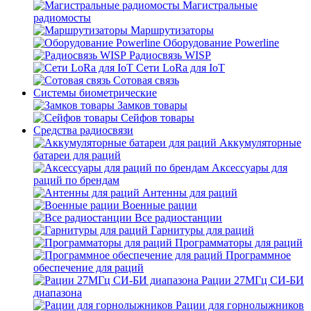
Магистральные
радиомосты
Маршрутизаторы
Оборудование Powerline
Радиосвязь WISP
Сети LoRa для IoT
Сотовая связь
Системы биометрические
Замков товары
Сейфов товары
Средства радиосвязи
Аккумуляторные
батареи для раций
Аксессуары для
раций по брендам
Антенны для раций
Военные рации
Все радиостанции
Гарнитуры для раций
Программаторы для раций
Программное
обеспечение для раций
Рации 27МГц СИ-БИ
диапазона
Рации для горнолыжников