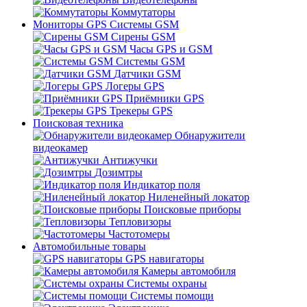
Коммутаторы
Мониторы GPS Системы GSM
Сирены GSM
Часы GPS и GSM
Системы GSM
Датчики GSM
Логеры GPS
Приёмники GPS
Трекеры GPS
Поисковая техника
Обнаружители
видеокамер
Антижучки
Дозимтры
Индикатор поля
Ниленейный локатор
Поисковые приборы
Тепловизоры
Частотомеры
Автомобильные товары
GPS навигаторы
Камеры автомобиля
Системы охраны
Системы помощи