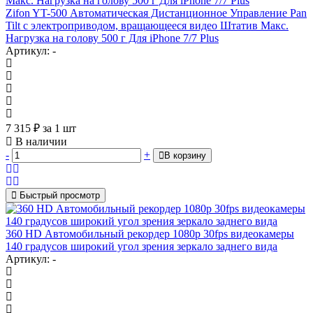
Zifon YT-500 Автоматическая Дистанционное Управление Pan
Tilt с электроприводом, вращающееся видео Штатив Макс.
Нагрузка на голову 500 г Для iPhone 7/7 Plus
Артикул: -
7 315
₽
за 1 шт
В наличии
-
+
В корзину
Быстрый просмотр
360 HD Автомобильный рекордер 1080p 30fps видеокамеры
140 градусов широкий угол зрения зеркало заднего вида
Артикул: -