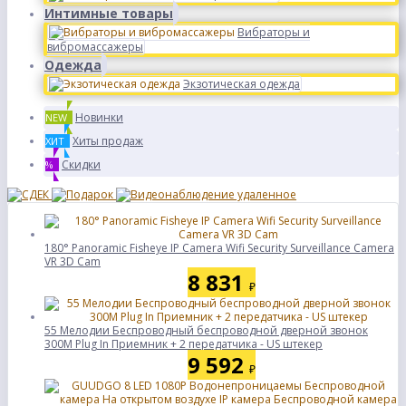
Интимные товары
Вибраторы и
вибромассажеры
Одежда
Экзотическая одежда
Новинки
NEW
Хиты продаж
ХИТ
Скидки
%
180° Panoramic Fisheye IP Camera Wifi Security Surveillance Camera
VR 3D Cam
8 831
₽
55 Мелодии Беспроводный беспроводной дверной звонок
300M Plug In Приемник + 2 передатчика - US штекер
9 592
₽