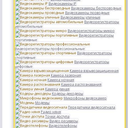
Видеокамеры IP
Видеокамеры беспроводные
Видеокамеры проводные
Видеокамеры уличные
Видеорегистраторы
автомобильные
Видеорегистраторы микро
Видеорегистраторы
портативные
Видеорегистраторы профессиональные
Видеорегистраторы
спортивные
Видеорегистраторы
цифровые
Камера взрывозащищенная
Камера лазерная
Камера ночная
Камера распознавания
Камера умная
Кодеры-декодеры
Микрофоны видеокамер
Модемы
Передатчики видеосигнала
Радио няня
Точки доступа
Видео ресиверы
Видеотелефоны