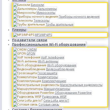
Бинокли
Дальномеры
Микроскопы
Приборы ночного видения
Телескопы
Трубы зрительные
Плееры
MP3/MP4/PS
Подавители связи
Профессиональное Wi-Fi оборудование
CWDM
GPON
VoIP телефония
Wi-Fi антенны
Wi-Fi оборудование
Видеонаблюдение
Грозозащита
Коммутаторы
Комплектующие
Магистральные радиомосты
Маршрутизаторы
Оборудование Powerline
Радиосвязь WISP
Сети LoRa для IoT
Сотовая связь
Системы биометрические