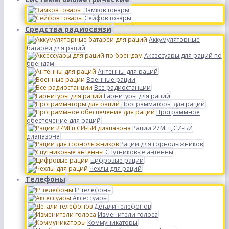
Замков товары
Сейфов товары
Средства радиосвязи
Аккумуляторные
батареи для раций
Аксессуары для раций по
брендам
Антенны для раций
Военные рации
Все радиостанции
Гарнитуры для раций
Программаторы для раций
Программное
обеспечение для раций
Рации 27МГц СИ-БИ
диапазона
Рации для горнолыжников
Спутниковые антенны
Цифровые рации
Чехлы для раций
Телефоны
IP телефоны
Аксессуары
Детали телефонов
Изменители голоса
Коммуникаторы