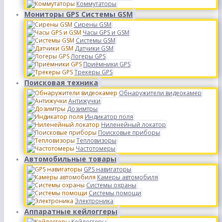
Коммутаторы
Мониторы GPS Системы GSM
Сирены GSM
Часы GPS и GSM
Системы GSM
Датчики GSM
Логеры GPS
Приёмники GPS
Трекеры GPS
Поисковая техника
Обнаружители видеокамер
Антижучки
Дозимтры
Индикатор поля
Ниленейный локатор
Поисковые приборы
Тепловизоры
Частотомеры
Автомобильные товары
GPS навигаторы
Камеры автомобиля
Системы охраны
Системы помощи
Электроника
Аппаратные кейлоггеры
Кейлоггеры