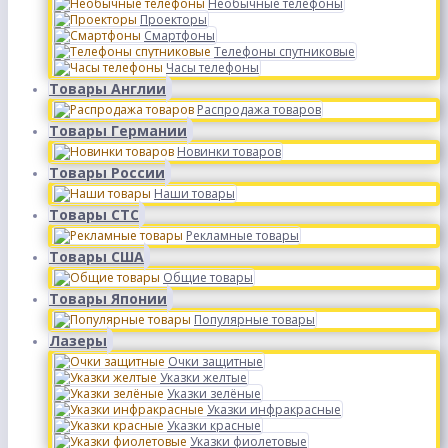
Необычные телефоны
Проекторы
Смартфоны
Телефоны спутниковые
Часы телефоны
Товары Англии
Распродажа товаров
Товары Германии
Новинки товаров
Товары России
Наши товары
Товары СТС
Рекламные товары
Товары США
Общие товары
Товары Японии
Популярные товары
Лазеры
Очки защитные
Указки желтые
Указки зелёные
Указки инфракрасные
Указки красные
Указки фиолетовые