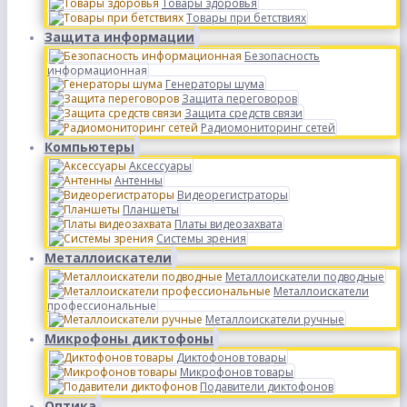
Товары здоровья
Товары при бетствиях
Защита информации
Безопасность
информационная
Генераторы шума
Защита переговоров
Защита средств связи
Радиомониторинг сетей
Компьютеры
Аксессуары
Антенны
Видеорегистраторы
Планшеты
Платы видеозахвата
Системы зрения
Металлоискатели
Металлоискатели подводные
Металлоискатели
профессиональные
Металлоискатели ручные
Микрофоны диктофоны
Диктофонов товары
Микрофонов товары
Подавители диктофонов
Оптика