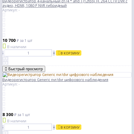
Видеорегистратор 4-канальный d1/4 * ahd_l (12fps). H. 264 CCTV DVR с
аудио, HDMI, 1080 P NVR гибридный
Артикул: -
10 700
₽
за 1 шт
В наличии
-
+
В КОРЗИНУ
Быстрый просмотр
Видеорегистратор Generic nvr/dvr цифрового наблюдения
Артикул: -
8 300
₽
за 1 шт
В наличии
-
+
В КОРЗИНУ