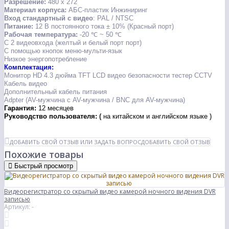
Разрешение:
480 х 272
Материал корпуса:
АБС-пластик Инжиниринг
Вход стандартный с видео
: PAL / NTSC
Питание:
12 В постоянного тока ± 10% (Красный порт)
Рабочая температура:
-20 ℃ ~ 50 ℃
С 2 видеовхода (желтый и белый порт порт)
С помощью кнопок меню-мульти-язык
Низкое энергопотребление
Комплектация:
Монитор HD 4.3 дюйма TFT LCD видео безопасности тестер CCTV
Кабель видео
Дополнительный кабель питания
Adpter (AV-мужчина с AV-мужчина / BNC для AV-мужчина)
Гарантия:
12 месяцев
Руководство пользователя:
(
на китайском и английском языке
)
ДОБАВИТЬ СВОЙ ОТЗЫВ ИЛИ ЗАДАТЬ ВОПРОС
ДОБАВИТЬ СВОЙ ОТЗЫВ
Похожие товары
Быстрый просмотр
Видеорегистратор со скрытый видео камерой ночного видения DVR
записью
Артикул: -