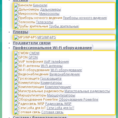
Бинокли
Дальномеры
Микроскопы
Приборы ночного видения
Телескопы
Трубы зрительные
Плееры
MP3/MP4/PS
Подавители связи
Профессиональное Wi-Fi оборудование
CWDM
GPON
VoIP телефония
Wi-Fi антенны
Wi-Fi оборудование
Видеонаблюдение
Грозозащита
Коммутаторы
Комплектующие
Магистральные радиомосты
Маршрутизаторы
Оборудование Powerline
Радиосвязь WISP
Сети LoRa для IoT
Сотовая связь
Системы биометрические