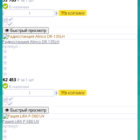
₽
за 1 шт
В наличии
-
+
В КОРЗИНУ
Быстрый просмотр
Радиостанция Alinco DR-135LH
Артикул: -
62 453
₽
за 1 шт
В наличии
-
+
В КОРЗИНУ
Быстрый просмотр
Рация LiRA P-580 UV
Артикул: -