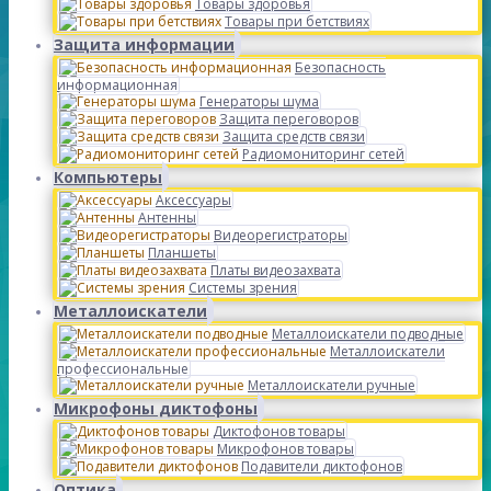
Товары здоровья
Товары при бетствиях
Защита информации
Безопасность
информационная
Генераторы шума
Защита переговоров
Защита средств связи
Радиомониторинг сетей
Компьютеры
Аксессуары
Антенны
Видеорегистраторы
Планшеты
Платы видеозахвата
Системы зрения
Металлоискатели
Металлоискатели подводные
Металлоискатели
профессиональные
Металлоискатели ручные
Микрофоны диктофоны
Диктофонов товары
Микрофонов товары
Подавители диктофонов
Оптика