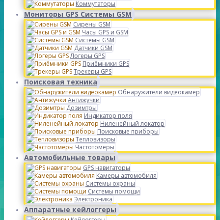
Коммутаторы
Мониторы GPS Системы GSM
Сирены GSM
Часы GPS и GSM
Системы GSM
Датчики GSM
Логеры GPS
Приёмники GPS
Трекеры GPS
Поисковая техника
Обнаружители видеокамер
Антижучки
Дозимтры
Индикатор поля
Ниленейный локатор
Поисковые приборы
Тепловизоры
Частотомеры
Автомобильные товары
GPS навигаторы
Камеры автомобиля
Системы охраны
Системы помощи
Электроника
Аппаратные кейлоггеры
Кейлоггеры