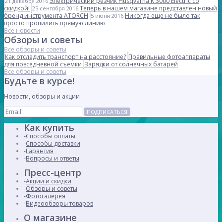
Электрический резчик Husqvarna K 3000 Electric со
21 декабря 2016
скидкой!
Теперь в нашем магазине представлен новый
25 сентября 2016
бренд инструмента ATORCH
Никогда еще не было так
5 июня 2016
просто пропилить прямую линию
Все новости
Обзоры и советы
Все обзоры и советы
Как отследить транспорт на расстояние?
Правильные фотоаппараты
для повседневной съемки
Зарядки от солнечных батарей
Все обзоры и советы
Будьте в курсе!
Новости, обзоры и акции
ПОДПИСАТЬСЯ
Как купить
Способы оплаты
Способы доставки
Гарантия
Вопросы и ответы
Пресс-центр
Акции и скидки
Обзоры и советы
Фотогалерея
Видеообзоры товаров
О магазине