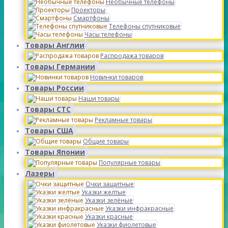
Необычные телефоны
Проекторы
Смартфоны
Телефоны спутниковые
Часы телефоны
Товары Англии
Распродажа товаров
Товары Германии
Новинки товаров
Товары России
Наши товары
Товары СТС
Рекламные товары
Товары США
Общие товары
Товары Японии
Популярные товары
Лазеры
Очки защитные
Указки желтые
Указки зелёные
Указки инфракрасные
Указки красные
Указки фиолетовые