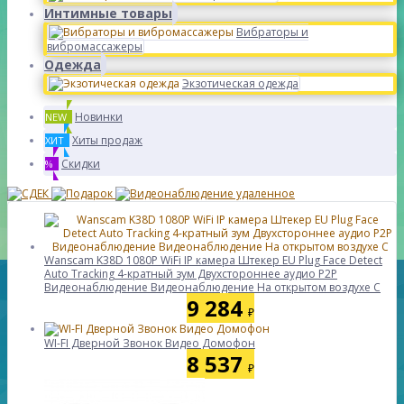
Интимные товары
Вибраторы и
вибромассажеры
Одежда
Экзотическая одежда
Новинки
NEW
Хиты продаж
ХИТ
Скидки
%
Wanscam K38D 1080P WiFi IP камера Штекер EU Plug Face Detect
Auto Tracking 4-кратный зум Двухстороннее аудио P2P
Видеонаблюдение Видеонаблюдение На открытом воздухе С
9 284
₽
WI-FI Дверной Звонок Видео Домофон
8 537
₽