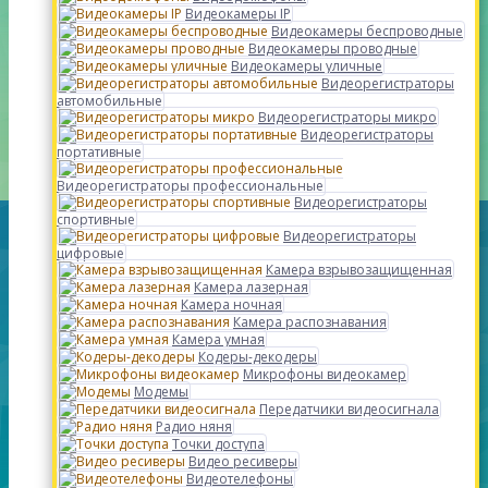
Видеокамеры IP
Видеокамеры беспроводные
Видеокамеры проводные
Видеокамеры уличные
Видеорегистраторы
автомобильные
Видеорегистраторы микро
Видеорегистраторы
портативные
Видеорегистраторы профессиональные
Видеорегистраторы
спортивные
Видеорегистраторы
цифровые
Камера взрывозащищенная
Камера лазерная
Камера ночная
Камера распознавания
Камера умная
Кодеры-декодеры
Микрофоны видеокамер
Модемы
Передатчики видеосигнала
Радио няня
Точки доступа
Видео ресиверы
Видеотелефоны