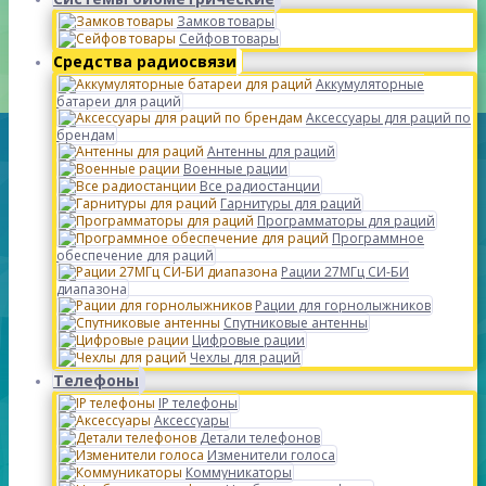
Замков товары
Сейфов товары
Средства радиосвязи
Аккумуляторные
батареи для раций
Аксессуары для раций по
брендам
Антенны для раций
Военные рации
Все радиостанции
Гарнитуры для раций
Программаторы для раций
Программное
обеспечение для раций
Рации 27МГц СИ-БИ
диапазона
Рации для горнолыжников
Спутниковые антенны
Цифровые рации
Чехлы для раций
Телефоны
IP телефоны
Аксессуары
Детали телефонов
Изменители голоса
Коммуникаторы