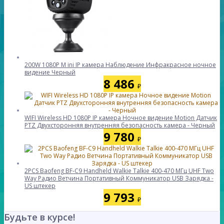
200W 1080P M ini IP камера Наблюдение Инфракрасное ночное
видение Черный
8 486
₽
WIFI Wireless HD 1080P IP камера Ночное видение Motion Датчик
PTZ Двухсторонняя внутренняя безопасность камера - Черный
9 780
₽
2PCS Baofeng BF-C9 Handheld Walkie Talkie 400-470 МГц UHF Two
Way Радио Ветчина Портативный Коммуникатор USB Зарядка -
US штекер
9 793
₽
Будьте в курсе!