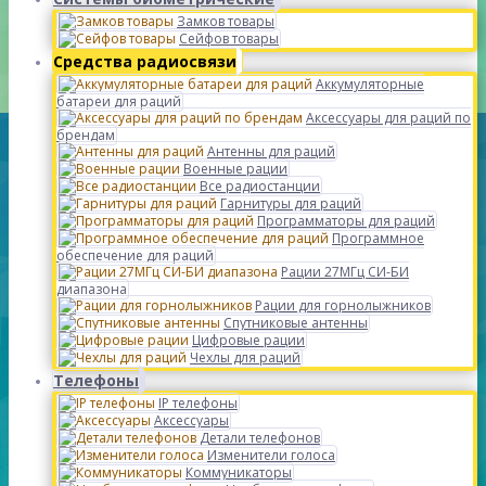
Замков товары
Сейфов товары
Средства радиосвязи
Аккумуляторные
батареи для раций
Аксессуары для раций по
брендам
Антенны для раций
Военные рации
Все радиостанции
Гарнитуры для раций
Программаторы для раций
Программное
обеспечение для раций
Рации 27МГц СИ-БИ
диапазона
Рации для горнолыжников
Спутниковые антенны
Цифровые рации
Чехлы для раций
Телефоны
IP телефоны
Аксессуары
Детали телефонов
Изменители голоса
Коммуникаторы