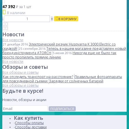
47 392
₽
за 1 шт
В наличии
-
+
В КОРЗИНУ
Новости
Все новости
Электрический резчик Husqvarna K 3000 Electric со
21 декабря 2016
скидкой!
Теперь в нашем магазине представлен новый
25 сентября 2016
бренд инструмента ATORCH
Никогда еще не было так
5 июня 2016
просто пропилить прямую линию
Все новости
Обзоры и советы
Все обзоры и советы
Как отследить транспорт на расстояние?
Правильные фотоаппараты
для повседневной съемки
Зарядки от солнечных батарей
Все обзоры и советы
Будьте в курсе!
Новости, обзоры и акции
ПОДПИСАТЬСЯ
Как купить
Способы оплаты
Способы доставки