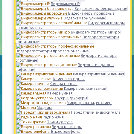
Видеокамеры IP
Видеокамеры беспроводные
Видеокамеры проводные
Видеокамеры уличные
Видеорегистраторы
автомобильные
Видеорегистраторы микро
Видеорегистраторы
портативные
Видеорегистраторы профессиональные
Видеорегистраторы
спортивные
Видеорегистраторы
цифровые
Камера взрывозащищенная
Камера лазерная
Камера ночная
Камера распознавания
Камера умная
Кодеры-декодеры
Микрофоны видеокамер
Модемы
Передатчики видеосигнала
Радио няня
Точки доступа
Видео ресиверы
Видеотелефоны