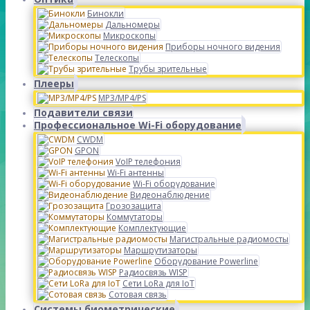
Бинокли
Дальномеры
Микроскопы
Приборы ночного видения
Телескопы
Трубы зрительные
Плееры
MP3/MP4/PS
Подавители связи
Профессиональное Wi-Fi оборудование
CWDM
GPON
VoIP телефония
Wi-Fi антенны
Wi-Fi оборудование
Видеонаблюдение
Грозозащита
Коммутаторы
Комплектующие
Магистральные радиомосты
Маршрутизаторы
Оборудование Powerline
Радиосвязь WISP
Сети LoRa для IoT
Сотовая связь
Системы биометрические