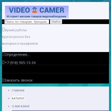
Время работы:
Круглосуточно без
выходных и праздников
Определение...
+7 (918) 905-13-34
Заказать звонок
ГЛАВНАЯ
КАТАЛОГ
О МАГАЗИНЕ