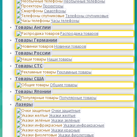
Необычные телефоны
Проекторы
Смартфоны
Телефоны спутниковые
Часы телефоны
Товары Англии
Распродажа товаров
Товары Германии
Новинки товаров
Товары России
Наши товары
Товары СТС
Рекламные товары
Товары США
Общие товары
Товары Японии
Популярные товары
Лазеры
Очки защитные
Указки желтые
Указки зелёные
Указки инфракрасные
Указки красные
Указки фиолетовые