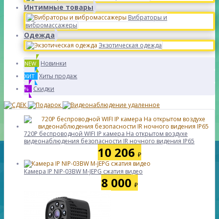
Интимные товары
Вибраторы и
вибромассажеры
Одежда
Экзотическая одежда
Новинки
NEW
Хиты продаж
ХИТ
Скидки
%
720P беспроводной WIFI IP камера На открытом воздухе
видеонаблюдения безопасности IR ночного видения IP65
10 206
₽
Камера IP NIP-03BW M-JEPG сжатия видео
8 000
₽