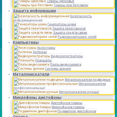
Товары здоровья
Товары при бетствиях
Защита информации
Безопасность
информационная
Генераторы шума
Защита переговоров
Защита средств связи
Радиомониторинг сетей
Компьютеры
Аксессуары
Антенны
Видеорегистраторы
Планшеты
Платы видеозахвата
Системы зрения
Металлоискатели
Металлоискатели подводные
Металлоискатели
профессиональные
Металлоискатели ручные
Микрофоны диктофоны
Диктофонов товары
Микрофонов товары
Подавители диктофонов
Оптика