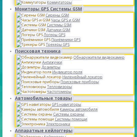
Коммутаторы
Мониторы GPS Системы GSM
Сирены GSM
Часы GPS и GSM
Системы GSM
Датчики GSM
Логеры GPS
Приёмники GPS
Трекеры GPS
Поисковая техника
Обнаружители видеокамер
Антижучки
Дозимтры
Индикатор поля
Ниленейный локатор
Поисковые приборы
Тепловизоры
Частотомеры
Автомобильные товары
GPS навигаторы
Камеры автомобиля
Системы охраны
Системы помощи
Электроника
Аппаратные кейлоггеры
Кейлоггеры