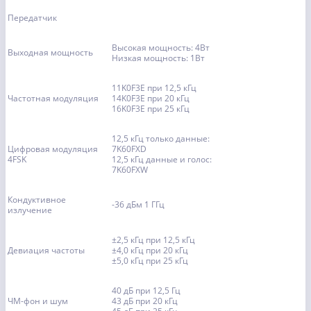
Передатчик
Высокая мощность: 4Вт
Выходная мощность
Низкая мощность: 1Вт
11K0F3E при 12,5 кГц
Частотная модуляция
14K0F3E при 20 кГц
16K0F3E при 25 кГц
12,5 кГц только данные:
Цифровая модуляция
7K60FXD
4FSK
12,5 кГц данные и голос:
7K60FXW
Кондуктивное
-36 дБм 1 ГГц
излучение
±2,5 кГц при 12,5 кГц
Девиация частоты
±4,0 кГц при 20 кГц
±5,0 кГц при 25 кГц
40 дБ при 12,5 Гц
ЧМ-фон и шум
43 дБ при 20 кГц