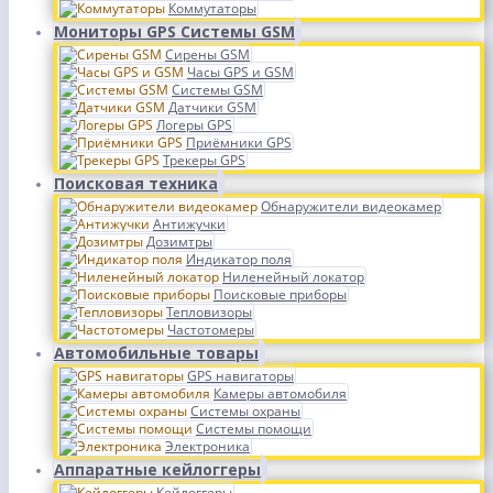
Коммутаторы
Мониторы GPS Системы GSM
Сирены GSM
Часы GPS и GSM
Системы GSM
Датчики GSM
Логеры GPS
Приёмники GPS
Трекеры GPS
Поисковая техника
Обнаружители видеокамер
Антижучки
Дозимтры
Индикатор поля
Ниленейный локатор
Поисковые приборы
Тепловизоры
Частотомеры
Автомобильные товары
GPS навигаторы
Камеры автомобиля
Системы охраны
Системы помощи
Электроника
Аппаратные кейлоггеры
Кейлоггеры