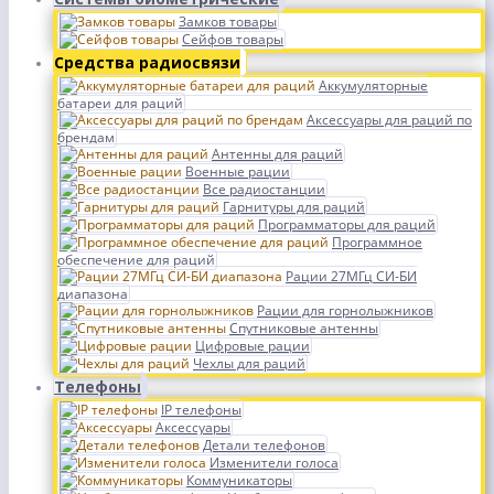
Замков товары
Сейфов товары
Средства радиосвязи
Аккумуляторные
батареи для раций
Аксессуары для раций по
брендам
Антенны для раций
Военные рации
Все радиостанции
Гарнитуры для раций
Программаторы для раций
Программное
обеспечение для раций
Рации 27МГц СИ-БИ
диапазона
Рации для горнолыжников
Спутниковые антенны
Цифровые рации
Чехлы для раций
Телефоны
IP телефоны
Аксессуары
Детали телефонов
Изменители голоса
Коммуникаторы