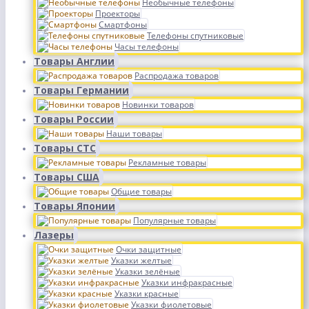
Необычные телефоны
Проекторы
Смартфоны
Телефоны спутниковые
Часы телефоны
Товары Англии
Распродажа товаров
Товары Германии
Новинки товаров
Товары России
Наши товары
Товары СТС
Рекламные товары
Товары США
Общие товары
Товары Японии
Популярные товары
Лазеры
Очки защитные
Указки желтые
Указки зелёные
Указки инфракрасные
Указки красные
Указки фиолетовые