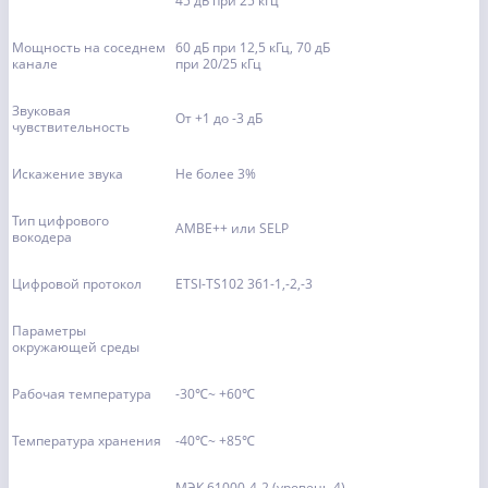
45 дБ при 25 кГц
Мощность на соседнем
60 дБ при 12,5 кГц, 70 дБ
канале
при 20/25 кГц
Звуковая
От +1 до -3 дБ
чувствительность
Искажение звука
Не более 3%
Тип цифрового
AMBE++ или SELP
вокодера
Цифровой протокол
ETSI-TS102 361-1,-2,-3
Параметры
окружающей среды
Рабочая температура
-30℃~ +60℃
Температура хранения
-40℃~ +85℃
МЭК 61000-4-2 (уровень 4)