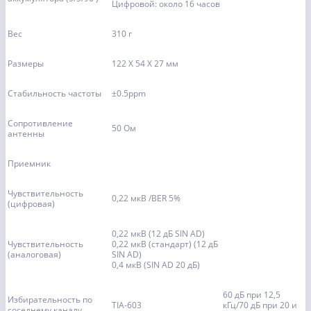
Цифровой: около 16 часов
Вес
310 г
Размеры
122 X 54 X 27 мм
Стабильность частоты
±0.5ppm
Сопротивление
50 Ом
антенны
Приемник
Чувствительность
0,22 мкВ /BER 5%
(цифровая)
0,22 мкВ (12 дБ SIN AD)
Чувствительность
0,22 мкВ (стандарт) (12 дБ
(аналоговая)
SIN AD)
0,4 мкВ (SIN AD 20 дБ)
60 дБ при 12,5
Избирательность по
TIA-603
кГц/70 дБ при 20 и
соседнему каналу