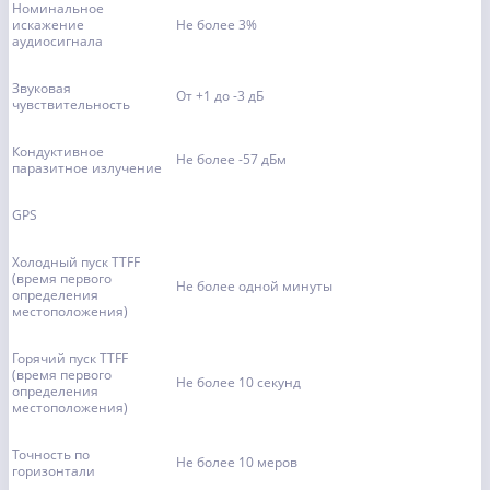
Номинальное
искажение
Не более 3%
аудиосигнала
Звуковая
От +1 до -3 дБ
чувствительность
Кондуктивное
Не более -57 дБм
паразитное излучение
GPS
Холодный пуск TTFF
(время первого
Не более одной минуты
определения
местоположения)
Горячий пуск TTFF
(время первого
Не более 10 секунд
определения
местоположения)
Точность по
Не более 10 меров
горизонтали