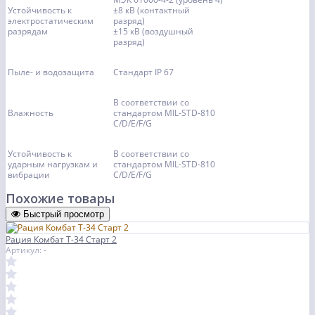
Устойчивость к
±8 кВ (контактный
электростатическим
разряд)
разрядам
±15 кВ (воздушный
разряд)
Пыле- и водозащита
Стандарт IP 67
В соответствии со
Влажность
стандартом MIL-STD-810
C/D/E/F/G
Устойчивость к
В соответствии со
ударным нагрузкам и
стандартом MIL-STD-810
вибрации
C/D/E/F/G
Похожие товары
Быстрый просмотр
Рация Комбат Т-34 Старт 2
Артикул: -