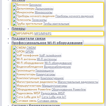
Бинокли
Дальномеры
Микроскопы
Приборы ночного видения
Телескопы
Трубы зрительные
Плееры
MP3/MP4/PS
Подавители связи
Профессиональное Wi-Fi оборудование
CWDM
GPON
VoIP телефония
Wi-Fi антенны
Wi-Fi оборудование
Видеонаблюдение
Грозозащита
Коммутаторы
Комплектующие
Магистральные радиомосты
Маршрутизаторы
Оборудование Powerline
Радиосвязь WISP
Сети LoRa для IoT
Сотовая связь
Системы биометрические