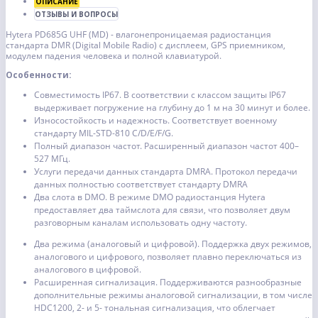
ОПИСАНИЕ
ОТЗЫВЫ И ВОПРОСЫ
Hytera PD685G UHF (MD) - влагонепроницаемая радиостанция
стандарта DMR (Digital Mobile Radio) с дисплеем, GPS приемником,
модулем падения человека и полной клавиатурой.
Особенности:
Совместимость IP67. В соответствии с классом защиты IP67
выдерживает погружение на глубину до 1 м на 30 минут и более.
Износостойкость и надежность. Соответствует военному
стандарту MIL-STD-810 C/D/E/F/G.
Полный диапазон частот. Расширенный диапазон частот 400–
527 МГц.
Услуги передачи данных стандарта DMRA. Протокол передачи
данных полностью соответствует стандарту DMRA
Два слота в DMO. В режиме DMO радиостанция Hytera
предоставляет два таймслота для связи, что позволяет двум
разговорным каналам использовать одну частоту.
Два режима (аналоговый и цифровой). Поддержка двух режимов,
аналогового и цифрового, позволяет плавно переключаться из
аналогового в цифровой.
Расширенная сигнализация. Поддерживаются разнообразные
дополнительные режимы аналоговой сигнализации, в том числе
HDC1200, 2- и 5- тональная сигнализация, что облегчает