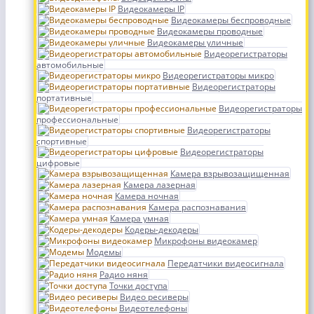
Видеокамеры IP
Видеокамеры беспроводные
Видеокамеры проводные
Видеокамеры уличные
Видеорегистраторы
автомобильные
Видеорегистраторы микро
Видеорегистраторы
портативные
Видеорегистраторы
профессиональные
Видеорегистраторы
спортивные
Видеорегистраторы
цифровые
Камера взрывозащищенная
Камера лазерная
Камера ночная
Камера распознавания
Камера умная
Кодеры-декодеры
Микрофоны видеокамер
Модемы
Передатчики видеосигнала
Радио няня
Точки доступа
Видео ресиверы
Видеотелефоны