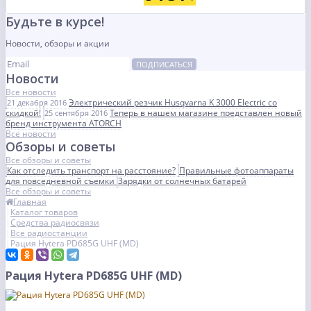
Будьте в курсе!
Новости, обзоры и акции
ПОДПИСАТЬСЯ
Новости
Все новости
Электрический резчик Husqvarna K 3000 Electric со
21 декабря 2016
скидкой!
Теперь в нашем магазине представлен новый
25 сентября 2016
бренд инструмента ATORCH
Все новости
Обзоры и советы
Все обзоры и советы
Как отследить транспорт на расстояние?
Правильные фотоаппараты
для повседневной съемки
Зарядки от солнечных батарей
Все обзоры и советы
Главная
Каталог товаров
Средства радиосвязи
Все радиостанции
Рация Hytera PD685G UHF (MD)
Рация Hytera PD685G UHF (MD)