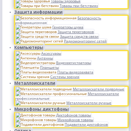
Товары здоровья
Товары при бетствиях
Защита информации
Безопасность
информационная
Генераторы шума
Защита переговоров
Защита средств связи
Радиомониторинг сетей
Компьютеры
Аксессуары
Антенны
Видеорегистраторы
Планшеты
Платы видеозахвата
Системы зрения
Металлоискатели
Металлоискатели подводные
Металлоискатели
профессиональные
Металлоискатели ручные
Микрофоны диктофоны
Диктофонов товары
Микрофонов товары
Подавители диктофонов
Оптика