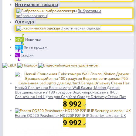
Интимные товары
Вибраторы и
вибромассажеры
Одежда
Экзотическая одежда
Новинки
NEW
Хиты продаж
ХИТ
Скидки
%
Новый Солнечная F ake камера Wall Лампа, Motion Датчик
Вращающийся на 180 градусов Водонепроницаемы IP65
Солнечная Led Lights для Сад Yard Garage Driveway Стена Пат
8 992
₽
Escam QD520 Peashooter HD720P P2P IR IP Security камера - UK
9 992
₽