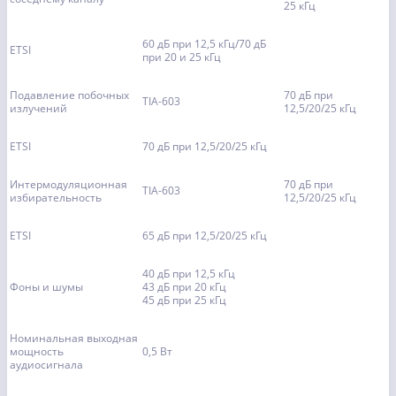
25 кГц
60 дБ при 12,5 кГц/70 дБ
ETSI
при 20 и 25 кГц
Подавление побочных
70 дБ при
TIA-603
излучений
12,5/20/25 кГц
ETSI
70 дБ при 12,5/20/25 кГц
Интермодуляционная
70 дБ при
TIA-603
избирательность
12,5/20/25 кГц
ETSI
65 дБ при 12,5/20/25 кГц
40 дБ при 12,5 кГц
Фоны и шумы
43 дБ при 20 кГц
45 дБ при 25 кГц
Номинальная выходная
мощность
0,5 Вт
аудиосигнала