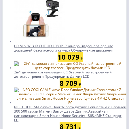
H9 Mini WiFi IR-CUT HD 1080P IP камера Видеонаблюдение
домашней безопасности камера Обнаружение движения
10 079
₽
2in1 дымовая сигнализация CO Угарный газ встроенный
детектор тревоги Предупредить Датчик LCD
8 709
₽
NEO COOLCAM Z-wave Door Window Датчик Совместим с Z-волной
300 500 серии Магнит Замок Дверь Датчик Аварийная
сигнализация Smart House Home Security - 868.4MHZ Стандарт
ЕС
8 731
₽