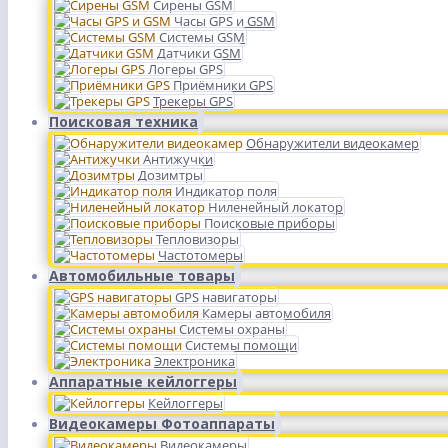
Сирены GSM
Часы GPS и GSM
Системы GSM
Датчики GSM
Логеры GPS
Приёмники GPS
Трекеры GPS
Поисковая техника
Обнаружители видеокамер
Антижучки
Дозимтры
Индикатор поля
Ниленейный локатор
Поисковые приборы
Тепловизоры
Частотомеры
Автомобильные товары
GPS навигаторы
Камеры автомобиля
Системы охраны
Системы помощи
Электроника
Аппаратные кейлоггеры
Кейлоггеры
Видеокамеры Фотоаппараты
Видеокамеры