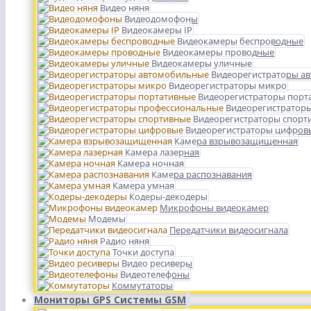
Видео няня
Видеодомофоны
Видеокамеры IP
Видеокамеры беспроводные
Видеокамеры проводные
Видеокамеры уличные
Видеорегистраторы а
Видеорегистраторы микро
Видеорегистраторы порт
Видеорегистратор
Видеорегистраторы спорт
Видеорегистраторы цифров
Камера взрывозащищенная
Камера лазерная
Камера ночная
Камера распознавания
Камера умная
Кодеры-декодеры
Микрофоны видеокамер
Модемы
Передатчики видеосигнала
Радио няня
Точки доступа
Видео ресиверы
Видеотелефоны
Коммутаторы
Мониторы GPS Системы GSM