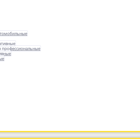
втомобильные
ативные
ы профессиональные
ивные
ые