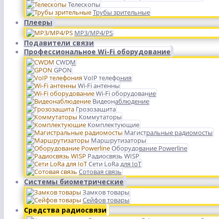
Телескопы
Трубы зрительные
Плееры
MP3/MP4/PS
Подавители связи
Профессиональное Wi-Fi оборудование
CWDM
GPON
VoIP телефония
Wi-Fi антенны
Wi-Fi оборудование
Видеонаблюдение
Грозозащита
Коммутаторы
Комплектующие
Магистральные радиомосты
Маршрутизаторы
Оборудование Powerline
Радиосвязь WISP
Сети LoRa для IoT
Сотовая связь
Системы биометрические
Замков товары
Сейфов товары
Средства радиосвязи