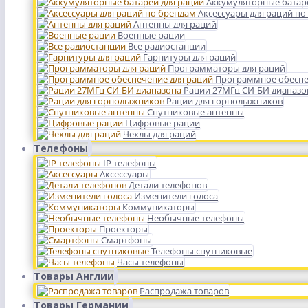
Аккумуляторные батар
Аксессуары для раций по
Антенны для раций
Военные рации
Все радиостанции
Гарнитуры для раций
Программаторы для раций
Программное обеспе
Рации 27МГц СИ-БИ диапазо
Рации для горнолыжников
Спутниковые антенны
Цифровые рации
Чехлы для раций
Телефоны
IP телефоны
Аксессуары
Детали телефонов
Изменители голоса
Коммуникаторы
Необычные телефоны
Проекторы
Смартфоны
Телефоны спутниковые
Часы телефоны
Товары Англии
Распродажа товаров
Товары Германии