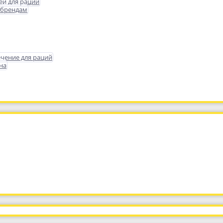
еи для раций
 брендам
чение для раций
на