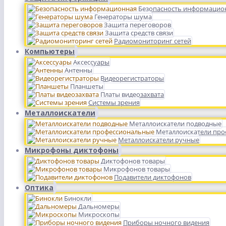
Безопасность информацио
Генераторы шума
Защита переговоров
Защита средств связи
Радиомониторинг сетей
Компьютеры
Аксессуары
Антенны
Видеорегистраторы
Планшеты
Платы видеозахвата
Системы зрения
Металлоискатели
Металлоискатели подводные
Металлоискатели пр
Металлоискатели ручные
Микрофоны диктофоны
Диктофонов товары
Микрофонов товары
Подавители диктофонов
Оптика
Бинокли
Дальномеры
Микроскопы
Приборы ночного видения