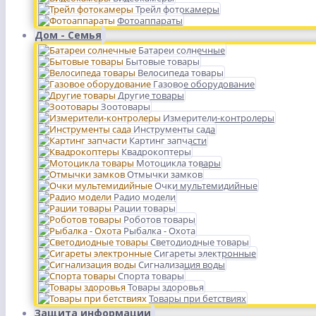
Трейл фотокамеры
Фотоаппараты
Дом - Семья
Батареи солнечные
Бытовые товары
Велосипеда товары
Газовое оборудование
Другие товары
Зоотовары
Измерители-контролеры
Инструменты сада
Картинг запчасти
Квадрокоптеры
Мотоцикла товары
Отмычки замков
Очки мультемидийные
Радио модели
Рации товары
Роботов товары
Рыбалка - Охота
Светодиодные товары
Сигареты электронные
Сигнализация воды
Спорта товары
Товары здоровья
Товары при бетствиях
Защита информации