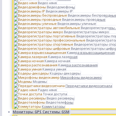
Видео няня
Видеодомофоны
Видеокамеры IP
Видеокамеры беспроводны
Видеокамеры проводные
Видеокамеры уличные
Видеорегистраторы
Видеорегистраторы микро
Видеорегистраторы п
Видеорегистрато
Видеорегистраторы спо
Видеорегистраторы цифр
Камера взрывозащищенная
Камера лазерная
Камера ночная
Камера распознавания
Камера умная
Кодеры-декодеры
Микрофоны видеокамер
Модемы
Передатчики видеосигнала
Радио няня
Точки доступа
Видео ресиверы
Видеотелефоны
Коммутаторы
Мониторы GPS Системы GSM