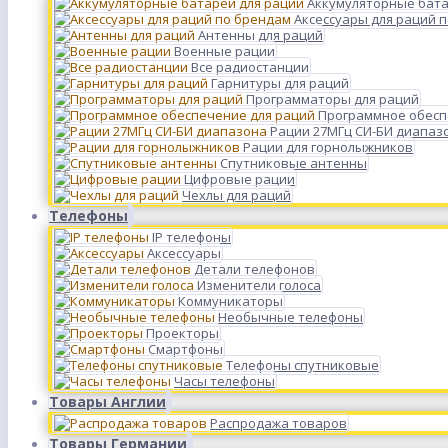
Аккумуляторные бата
Аксессуары для раций 
Антенны для раций
Военные рации
Все радиостанции
Гарнитуры для раций
Программаторы для раций
Программное обесп
Рации 27МГц СИ-БИ диапаз
Рации для горнолыжников
Спутниковые антенны
Цифровые рации
Чехлы для раций
Телефоны
IP телефоны
Аксессуары
Детали телефонов
Изменители голоса
Коммуникаторы
Необычные телефоны
Проекторы
Смартфоны
Телефоны спутниковые
Часы телефоны
Товары Англии
Распродажа товаров
Товары Германии