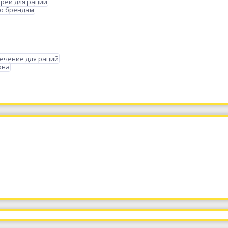
реи для раций
по брендам
ечение для раций
она