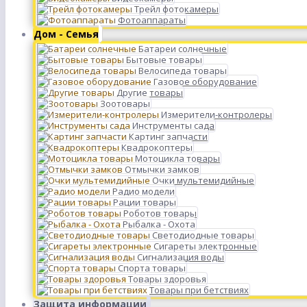
Трейл фотокамеры
Фотоаппараты
Дом - Семья
Батареи солнечные
Бытовые товары
Велосипеда товары
Газовое оборудование
Другие товары
Зоотовары
Измерители-контролеры
Инструменты сада
Картинг запчасти
Квадрокоптеры
Мотоцикла товары
Отмычки замков
Очки мультемидийные
Радио модели
Рации товары
Роботов товары
Рыбалка - Охота
Светодиодные товары
Сигареты электронные
Сигнализация воды
Спорта товары
Товары здоровья
Товары при бетствиях
Защита информации