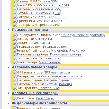
Сирены GSM
Часы GPS и GSM
Системы GSM
Датчики GSM
Логеры GPS
Приёмники GPS
Трекеры GPS
Поисковая техника
Обнаружители видеокамер
Антижучки
Дозимтры
Индикатор поля
Ниленейный локатор
Поисковые приборы
Тепловизоры
Частотомеры
Автомобильные товары
GPS навигаторы
Камеры автомобиля
Системы охраны
Системы помощи
Электроника
Аппаратные кейлоггеры
Кейлоггеры
Видеокамеры Фотоаппараты
Видеокамеры