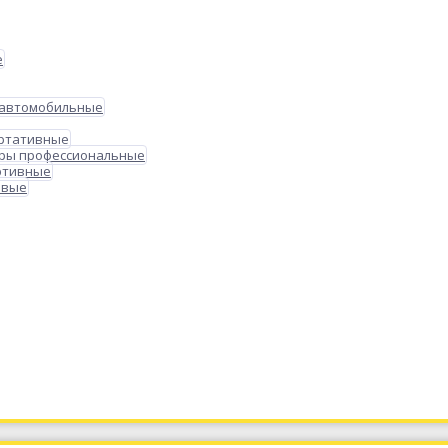
е
 автомобильные
ортативные
ры профессиональные
ртивные
овые