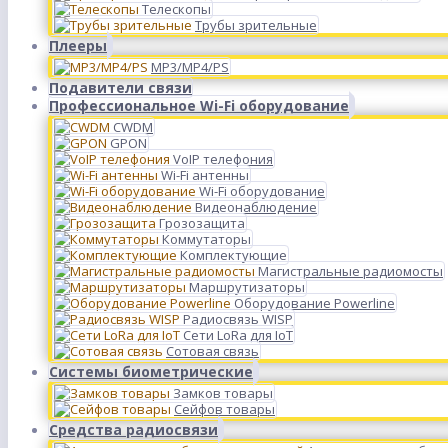
Телескопы
Трубы зрительные
Плееры
MP3/MP4/PS
Подавители связи
Профессиональное Wi-Fi оборудование
CWDM
GPON
VoIP телефония
Wi-Fi антенны
Wi-Fi оборудование
Видеонаблюдение
Грозозащита
Коммутаторы
Комплектующие
Магистральные радиомосты
Маршрутизаторы
Оборудование Powerline
Радиосвязь WISP
Сети LoRa для IoT
Сотовая связь
Системы биометрические
Замков товары
Сейфов товары
Средства радиосвязи