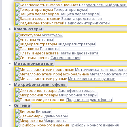
Безопасность информаци
Генераторы шума
Защита переговоров
Защита средств связи
Радиомониторинг сетей
Компьютеры
Аксессуары
Антенны
Видеорегистраторы
Планшеты
Платы видеозахвата
Системы зрения
Металлоискатели
Металлоискатели подводн
Металлоискатели п
Металлоискатели ручные
Микрофоны диктофоны
Диктофонов товары
Микрофонов товары
Подавители диктофонов
Оптика
Бинокли
Дальномеры
Микроскопы
Приборы ночного видения