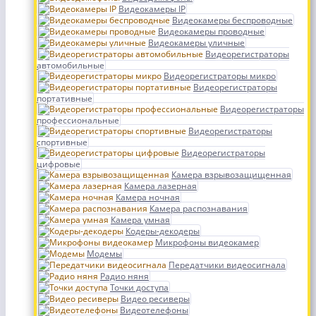
Видеокамеры IP
Видеокамеры беспроводные
Видеокамеры проводные
Видеокамеры уличные
Видеорегистраторы
автомобильные
Видеорегистраторы микро
Видеорегистраторы
портативные
Видеорегистраторы
профессиональные
Видеорегистраторы
спортивные
Видеорегистраторы
цифровые
Камера взрывозащищенная
Камера лазерная
Камера ночная
Камера распознавания
Камера умная
Кодеры-декодеры
Микрофоны видеокамер
Модемы
Передатчики видеосигнала
Радио няня
Точки доступа
Видео ресиверы
Видеотелефоны