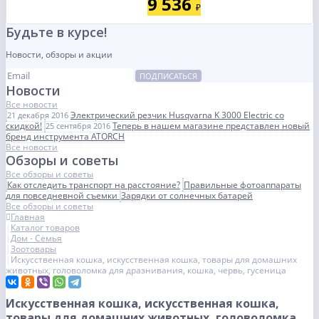
9 536
₽
Будьте в курсе!
Новости, обзоры и акции
ПОДПИСАТЬСЯ
Новости
Все новости
Электрический резчик Husqvarna K 3000 Electric со
21 декабря 2016
скидкой!
Теперь в нашем магазине представлен новый
25 сентября 2016
бренд инструмента ATORCH
Все новости
Обзоры и советы
Все обзоры и советы
Как отследить транспорт на расстояние?
Правильные фотоаппараты
для повседневной съемки
Зарядки от солнечных батарей
Все обзоры и советы
Главная
Каталог товаров
Дом - Семья
Зоотовары
Искусственная кошка, искусственная кошка, товары для домашних
животных, головоломка для дразнивания, кошка, червь, гусеница
Искусственная кошка, искусственная кошка,
товары для домашних животных, головоломка