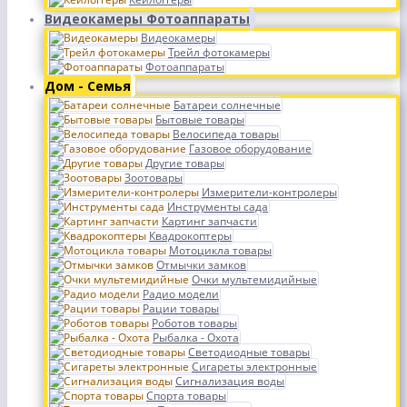
Видеокамеры Фотоаппараты
Видеокамеры
Трейл фотокамеры
Фотоаппараты
Дом - Семья
Батареи солнечные
Бытовые товары
Велосипеда товары
Газовое оборудование
Другие товары
Зоотовары
Измерители-контролеры
Инструменты сада
Картинг запчасти
Квадрокоптеры
Мотоцикла товары
Отмычки замков
Очки мультемидийные
Радио модели
Рации товары
Роботов товары
Рыбалка - Охота
Светодиодные товары
Сигареты электронные
Сигнализация воды
Спорта товары