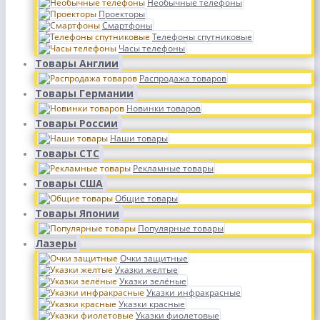
Необычные телефоны
Проекторы
Смартфоны
Телефоны спутниковые
Часы телефоны
Товары Англии
Распродажа товаров
Товары Германии
Новинки товаров
Товары России
Наши товары
Товары СТС
Рекламные товары
Товары США
Общие товары
Товары Японии
Популярные товары
Лазеры
Очки защитные
Указки желтые
Указки зелёные
Указки инфракрасные
Указки красные
Указки фиолетовые