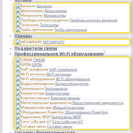
Бинокли
Дальномеры
Микроскопы
Приборы ночного видения
Телескопы
Трубы зрительные
Плееры
MP3/MP4/PS
Подавители связи
Профессиональное Wi-Fi оборудование
CWDM
GPON
VoIP телефония
Wi-Fi антенны
Wi-Fi оборудование
Видеонаблюдение
Грозозащита
Коммутаторы
Комплектующие
Магистральные радиомосты
Маршрутизаторы
Оборудование Powerline
Радиосвязь WISP
Сети LoRa для IoT
Сотовая связь
Системы биометрические