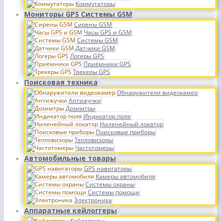
Коммутаторы
Мониторы GPS Системы GSM
Сирены GSM
Часы GPS и GSM
Системы GSM
Датчики GSM
Логеры GPS
Приёмники GPS
Трекеры GPS
Поисковая техника
Обнаружители видеокамер
Антижучки
Дозимтры
Индикатор поля
Ниленейный локатор
Поисковые приборы
Тепловизоры
Частотомеры
Автомобильные товары
GPS навигаторы
Камеры автомобиля
Системы охраны
Системы помощи
Электроника
Аппаратные кейлоггеры
Кейлоггеры