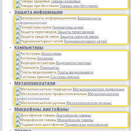
Товары здоровья
Товары при бетствиях
Защита информации
Безопасность
информационная
Генераторы шума
Защита переговоров
Защита средств связи
Радиомониторинг сетей
Компьютеры
Аксессуары
Антенны
Видеорегистраторы
Планшеты
Платы видеозахвата
Системы зрения
Металлоискатели
Металлоискатели подводные
Металлоискатели
профессиональные
Металлоискатели ручные
Микрофоны диктофоны
Диктофонов товары
Микрофонов товары
Подавители диктофонов
Оптика