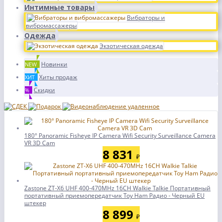
Интимные товары
Вибраторы и
вибромассажеры
Одежда
Экзотическая одежда
Новинки
NEW
Хиты продаж
ХИТ
Скидки
%
180° Panoramic Fisheye IP Camera Wifi Security Surveillance Camera
VR 3D Cam
8 831
₽
Zastone ZT-X6 UHF 400-470MHz 16CH Walkie Talkie Портативный
портативный приемопередатчик Toy Ham Радио - Черный EU
штекер
8 899
₽