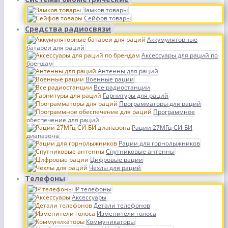
Замков товары
Сейфов товары
Средства радиосвязи
Аккумуляторные
батареи для раций
Аксессуары для раций по
брендам
Антенны для раций
Военные рации
Все радиостанции
Гарнитуры для раций
Программаторы для раций
Программное
обеспечение для раций
Рации 27МГц СИ-БИ
диапазона
Рации для горнолыжников
Спутниковые антенны
Цифровые рации
Чехлы для раций
Телефоны
IP телефоны
Аксессуары
Детали телефонов
Изменители голоса
Коммуникаторы