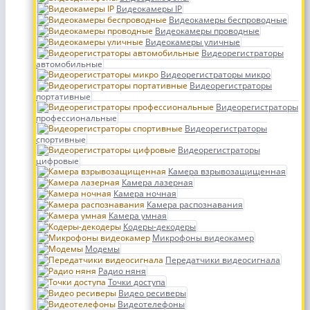
Видеокамеры IP
Видеокамеры беспроводные
Видеокамеры проводные
Видеокамеры уличные
Видеорегистраторы
автомобильные
Видеорегистраторы микро
Видеорегистраторы
портативные
Видеорегистраторы
профессиональные
Видеорегистраторы
спортивные
Видеорегистраторы
цифровые
Камера взрывозащищенная
Камера лазерная
Камера ночная
Камера распознавания
Камера умная
Кодеры-декодеры
Микрофоны видеокамер
Модемы
Передатчики видеосигнала
Радио няня
Точки доступа
Видео ресиверы
Видеотелефоны