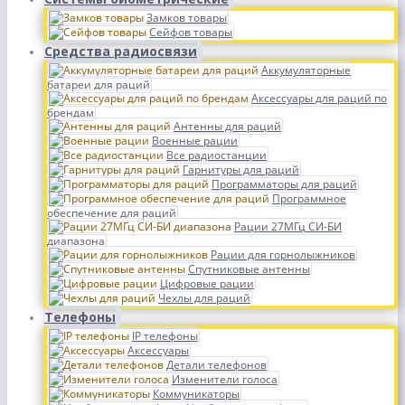
Замков товары
Сейфов товары
Средства радиосвязи
Аккумуляторные
батареи для раций
Аксессуары для раций по
брендам
Антенны для раций
Военные рации
Все радиостанции
Гарнитуры для раций
Программаторы для раций
Программное
обеспечение для раций
Рации 27МГц СИ-БИ
диапазона
Рации для горнолыжников
Спутниковые антенны
Цифровые рации
Чехлы для раций
Телефоны
IP телефоны
Аксессуары
Детали телефонов
Изменители голоса
Коммуникаторы