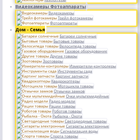
Видеокамеры Фотоаппараты
Видеокамеры
Трейл фотокамеры
Фотоаппараты
Дом - Семья
Батареи солнечные
Бытовые товары
Велосипеда товары
Газовое оборудование
Другие товары
Зоотовары
Измерители-контролеры
Инструменты сада
Картинг запчасти
Квадрокоптеры
Мотоцикла товары
Отмычки замков
Очки мультемидийные
Радио модели
Рации товары
Роботов товары
Рыбалка - Охота
Светодиодные товары
Сигареты электронные
Сигнализация воды
Спорта товары