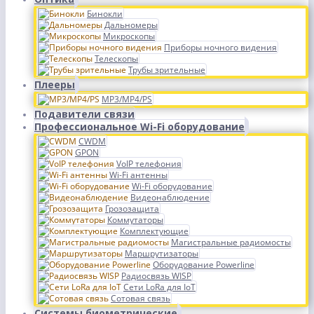
Бинокли
Дальномеры
Микроскопы
Приборы ночного видения
Телескопы
Трубы зрительные
Плееры
MP3/MP4/PS
Подавители связи
Профессиональное Wi-Fi оборудование
CWDM
GPON
VoIP телефония
Wi-Fi антенны
Wi-Fi оборудование
Видеонаблюдение
Грозозащита
Коммутаторы
Комплектующие
Магистральные радиомосты
Маршрутизаторы
Оборудование Powerline
Радиосвязь WISP
Сети LoRa для IoT
Сотовая связь
Системы биометрические