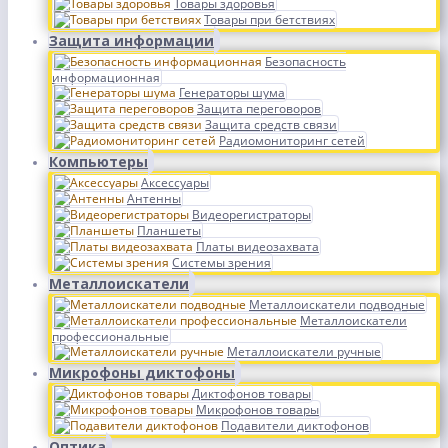
Товары здоровья
Товары при бетствиях
Защита информации
Безопасность
информационная
Генераторы шума
Защита переговоров
Защита средств связи
Радиомониторинг сетей
Компьютеры
Аксессуары
Антенны
Видеорегистраторы
Планшеты
Платы видеозахвата
Системы зрения
Металлоискатели
Металлоискатели подводные
Металлоискатели
профессиональные
Металлоискатели ручные
Микрофоны диктофоны
Диктофонов товары
Микрофонов товары
Подавители диктофонов
Оптика