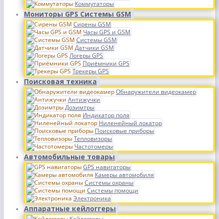
Коммутаторы
Мониторы GPS Системы GSM
Сирены GSM
Часы GPS и GSM
Системы GSM
Датчики GSM
Логеры GPS
Приёмники GPS
Трекеры GPS
Поисковая техника
Обнаружители видеокамер
Антижучки
Дозимтры
Индикатор поля
Ниленейный локатор
Поисковые приборы
Тепловизоры
Частотомеры
Автомобильные товары
GPS навигаторы
Камеры автомобиля
Системы охраны
Системы помощи
Электроника
Аппаратные кейлоггеры
Кейлоггеры