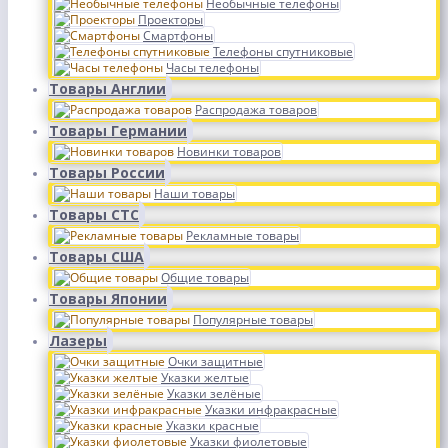
Необычные телефоны
Проекторы
Смартфоны
Телефоны спутниковые
Часы телефоны
Товары Англии
Распродажа товаров
Товары Германии
Новинки товаров
Товары России
Наши товары
Товары СТС
Рекламные товары
Товары США
Общие товары
Товары Японии
Популярные товары
Лазеры
Очки защитные
Указки желтые
Указки зелёные
Указки инфракрасные
Указки красные
Указки фиолетовые