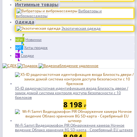
Интимные товары
Вибраторы и
вибромассажеры
Одежда
Экзотическая одежда
Новинки
NEW
Хиты продаж
ХИТ
Скидки
%
X5-ID радиочастотная идентификация входа Близость двери /
замок домой система контроля доступа безопасности с 10
брелоков
8 198
₽
Wi-Fi Samrt Видеодомофон PIR Обнаружение камера Ночное
видение Облако хранения 8G SD-карта - Серебряный EU штекер
8 984