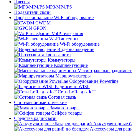
Плееры
MP3/MP4/PS
Подавители связи
Профессиональное Wi-Fi оборудование
CWDM
GPON
VoIP телефония
Wi-Fi антенны
Wi-Fi оборудование
Видеонаблюдение
Грозозащита
Коммутаторы
Комплектующие
Магистральные радиомос
Маршрутизаторы
Оборудование Powerline
Радиосвязь WISP
Сети LoRa для IoT
Сотовая связь
Системы биометрические
Замков товары
Сейфов товары
Средства радиосвязи
Аккумуляторные ба
Аксессуары для рац