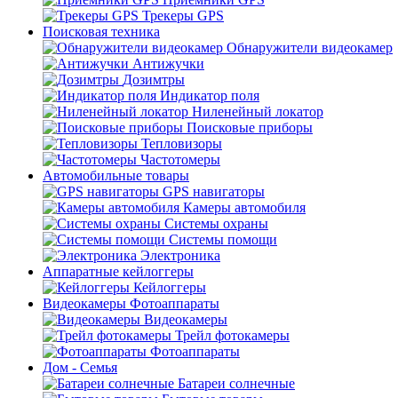
Трекеры GPS
Поисковая техника
Обнаружители видеокамер
Антижучки
Дозимтры
Индикатор поля
Ниленейный локатор
Поисковые приборы
Тепловизоры
Частотомеры
Автомобильные товары
GPS навигаторы
Камеры автомобиля
Системы охраны
Системы помощи
Электроника
Аппаратные кейлоггеры
Кейлоггеры
Видеокамеры Фотоаппараты
Видеокамеры
Трейл фотокамеры
Фотоаппараты
Дом - Семья
Батареи солнечные