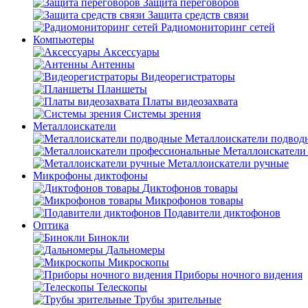
Защита переговоров
Защита средств связи
Радиомониторинг сетей
Компьютеры
Аксессуары
Антенны
Видеорегистраторы
Планшеты
Платы видеозахвата
Системы зрения
Металлоискатели
Металлоискатели подвод
Металлоискатели
Металлоискатели ручные
Микрофоны диктофоны
Диктофонов товары
Микрофонов товары
Подавители диктофонов
Оптика
Бинокли
Дальномеры
Микроскопы
Приборы ночного видения
Телескопы
Трубы зрительные