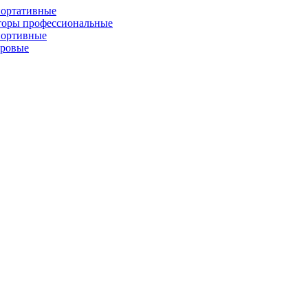
портативные
торы профессиональные
портивные
фровые