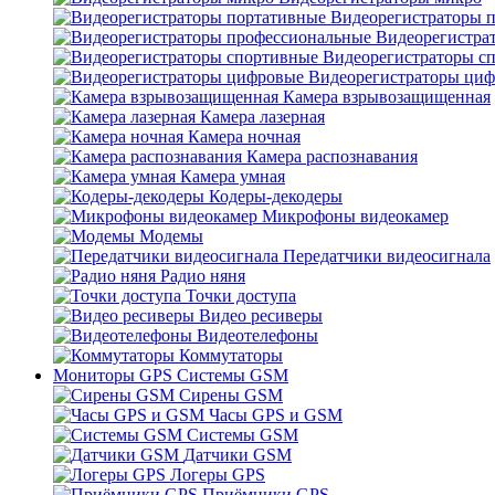
Видеорегистраторы 
Видеорегистра
Видеорегистраторы с
Видеорегистраторы ци
Камера взрывозащищенная
Камера лазерная
Камера ночная
Камера распознавания
Камера умная
Кодеры-декодеры
Микрофоны видеокамер
Модемы
Передатчики видеосигнала
Радио няня
Точки доступа
Видео ресиверы
Видеотелефоны
Коммутаторы
Мониторы GPS Системы GSM
Сирены GSM
Часы GPS и GSM
Системы GSM
Датчики GSM
Логеры GPS
Приёмники GPS