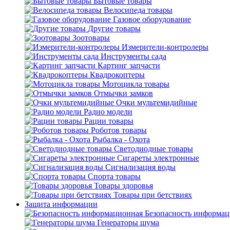
Бытовые товары
Велосипеда товары
Газовое оборудование
Другие товары
Зоотовары
Измерители-контролеры
Инструменты сада
Картинг запчасти
Квадрокоптеры
Мотоцикла товары
Отмычки замков
Очки мультемидийные
Радио модели
Рации товары
Роботов товары
Рыбалка - Охота
Светодиодные товары
Сигареты электронные
Сигнализация воды
Спорта товары
Товары здоровья
Товары при бетствиях
Защита информации
Безопасность информа
Генераторы шума