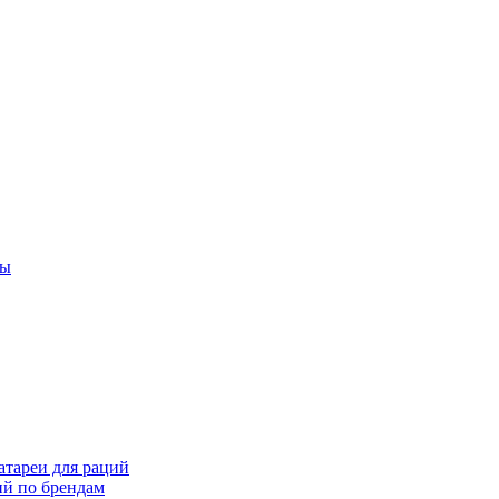
ты
тареи для раций
ий по брендам