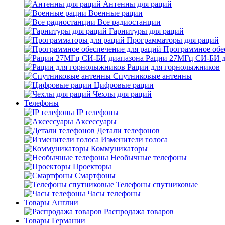
Антенны для раций
Военные рации
Все радиостанции
Гарнитуры для раций
Программаторы для раций
Программное обе
Рации 27МГц СИ-БИ д
Рации для горнолыжников
Спутниковые антенны
Цифровые рации
Чехлы для раций
Телефоны
IP телефоны
Аксессуары
Детали телефонов
Изменители голоса
Коммуникаторы
Необычные телефоны
Проекторы
Смартфоны
Телефоны спутниковые
Часы телефоны
Товары Англии
Распродажа товаров
Товары Германии