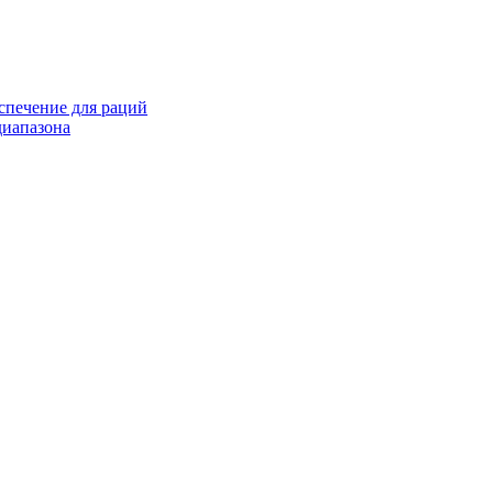
спечение для раций
иапазона