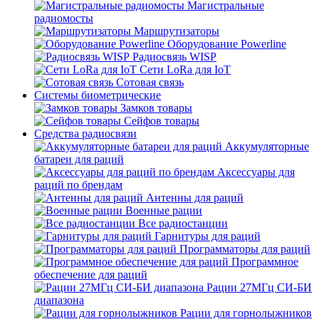
Магистральные
радиомосты
Маршрутизаторы
Оборудование Powerline
Радиосвязь WISP
Сети LoRa для IoT
Сотовая связь
Системы биометрические
Замков товары
Сейфов товары
Средства радиосвязи
Аккумуляторные
батареи для раций
Аксессуары для
раций по брендам
Антенны для раций
Военные рации
Все радиостанции
Гарнитуры для раций
Программаторы для раций
Программное
обеспечение для раций
Рации 27МГц СИ-БИ
диапазона
Рации для горнолыжников