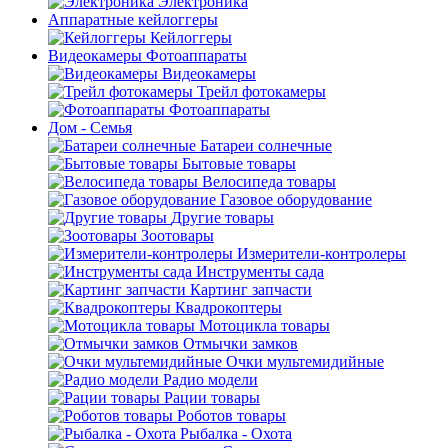
Электроника
Аппаратные кейлоггеры
Кейлоггеры
Видеокамеры Фотоаппараты
Видеокамеры
Трейл фотокамеры
Фотоаппараты
Дом - Семья
Батареи солнечные
Бытовые товары
Велосипеда товары
Газовое оборудование
Другие товары
Зоотовары
Измерители-контролеры
Инструменты сада
Картинг запчасти
Квадрокоптеры
Мотоцикла товары
Отмычки замков
Очки мультемидийные
Радио модели
Рации товары
Роботов товары
Рыбалка - Охота