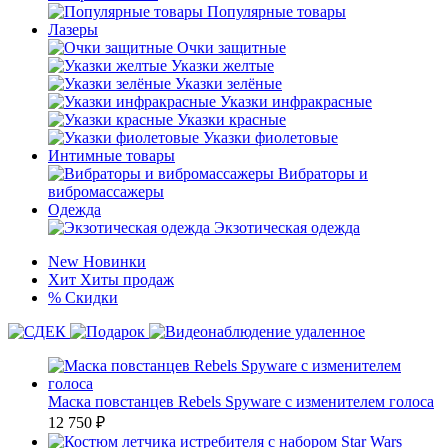
Популярные товары
Лазеры
Очки защитные
Указки желтые
Указки зелёные
Указки инфракрасные
Указки красные
Указки фиолетовые
Интимные товары
Вибраторы и
вибромассажеры
Одежда
Экзотическая одежда
New
Новинки
Хит
Хиты продаж
%
Скидки
Маска повстанцев Rebels Spyware с изменителем голоса
12 750
₽