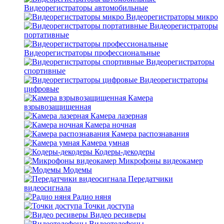
Видеорегистраторы автомобильные
Видеорегистраторы микро
Видеорегистраторы
портативные
Видеорегистраторы профессиональные
Видеорегистраторы
спортивные
Видеорегистраторы
цифровые
Камера
взрывозащищенная
Камера лазерная
Камера ночная
Камера распознавания
Камера умная
Кодеры-декодеры
Микрофоны видеокамер
Модемы
Передатчики
видеосигнала
Радио няня
Точки доступа
Видео ресиверы
Видеотелефоны