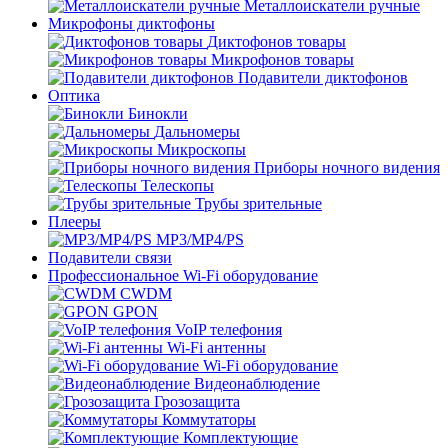
Металлоискатели ручные
Микрофоны диктофоны
Диктофонов товары
Микрофонов товары
Подавители диктофонов
Оптика
Бинокли
Дальномеры
Микроскопы
Приборы ночного видения
Телескопы
Трубы зрительные
Плееры
MP3/MP4/PS
Подавители связи
Профессиональное Wi-Fi оборудование
CWDM
GPON
VoIP телефония
Wi-Fi антенны
Wi-Fi оборудование
Видеонаблюдение
Грозозащита
Коммутаторы
Комплектующие