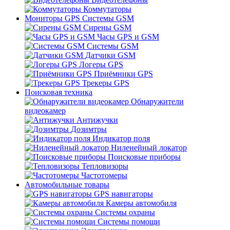
Коммутаторы
Мониторы GPS Системы GSM
Сирены GSM
Часы GPS и GSM
Системы GSM
Датчики GSM
Логеры GPS
Приёмники GPS
Трекеры GPS
Поисковая техника
Обнаружители
видеокамер
Антижучки
Дозимтры
Индикатор поля
Ниленейный локатор
Поисковые приборы
Тепловизоры
Частотомеры
Автомобильные товары
GPS навигаторы
Камеры автомобиля
Системы охраны
Системы помощи