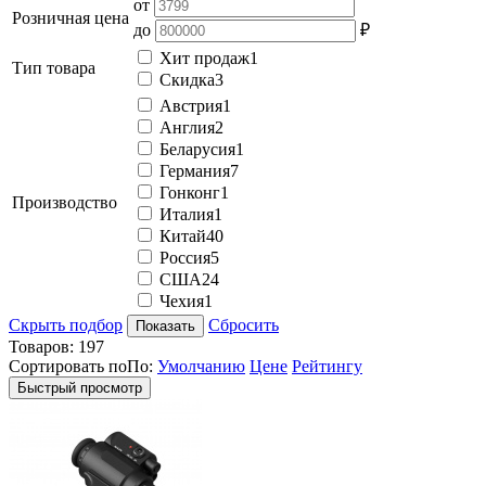
от
Розничная цена
до
₽
Хит продаж
1
Тип товара
Скидка
3
Австрия
1
Англия
2
Беларусия
1
Германия
7
Гонконг
1
Производство
Италия
1
Китай
40
Россия
5
США
24
Чехия
1
Скрыть подбор
Сбросить
Показать
Товаров:
197
Сортировать по
По
:
Умолчанию
Цене
Рейтингу
Быстрый просмотр