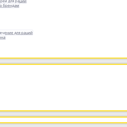
реи для раций
по брендам
ечение для раций
она