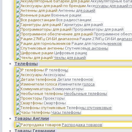
Аккумуляторные бата
Аксессуары для раций 
Антенны для раций
Военные рации
Все радиостанции
Гарнитуры для раций
Программаторы для раций
Программное обесп
Рации 27МГц СИ-БИ диапаз
Рации для горнолыжников
Спутниковые антенны
Цифровые рации
Чехлы для раций
Телефоны
IP телефоны
Аксессуары
Детали телефонов
Изменители голоса
Коммуникаторы
Необычные телефоны
Проекторы
Смартфоны
Телефоны спутниковые
Часы телефоны
Товары Англии
Распродажа товаров
Товары Германии