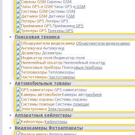
Сирены GSM
Часы GPS и GSM
Системы GSM
Датчики GSM
Логеры GPS
Приёмники GPS
Трекеры GPS
Поисковая техника
Обнаружители видеокамер
Антижучки
Дозимтры
Индикатор поля
Ниленейный локатор
Поисковые приборы
Тепловизоры
Частотомеры
Автомобильные товары
GPS навигаторы
Камеры автомобиля
Системы охраны
Системы помощи
Электроника
Аппаратные кейлоггеры
Кейлоггеры
Видеокамеры Фотоаппараты
Видеокамеры