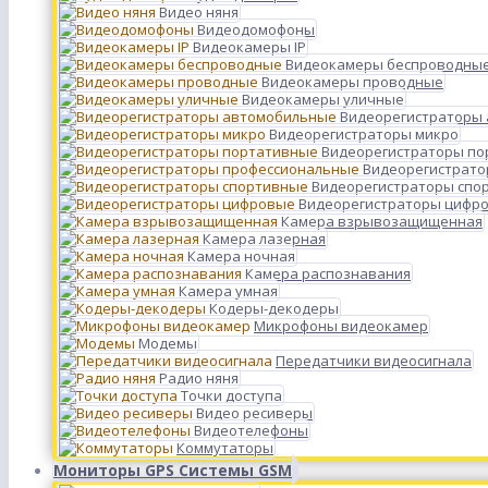
Видео няня
Видеодомофоны
Видеокамеры IP
Видеокамеры беспроводны
Видеокамеры проводные
Видеокамеры уличные
Видеорегистраторы
Видеорегистраторы микро
Видеорегистраторы п
Видеорегистрато
Видеорегистраторы спо
Видеорегистраторы цифр
Камера взрывозащищенная
Камера лазерная
Камера ночная
Камера распознавания
Камера умная
Кодеры-декодеры
Микрофоны видеокамер
Модемы
Передатчики видеосигнала
Радио няня
Точки доступа
Видео ресиверы
Видеотелефоны
Коммутаторы
Мониторы GPS Системы GSM