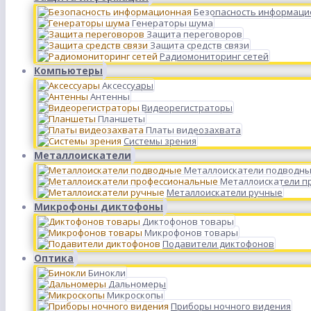
Безопасность информаци
Генераторы шума
Защита переговоров
Защита средств связи
Радиомониторинг сетей
Компьютеры
Аксессуары
Антенны
Видеорегистраторы
Планшеты
Платы видеозахвата
Системы зрения
Металлоискатели
Металлоискатели подводн
Металлоискатели п
Металлоискатели ручные
Микрофоны диктофоны
Диктофонов товары
Микрофонов товары
Подавители диктофонов
Оптика
Бинокли
Дальномеры
Микроскопы
Приборы ночного видения