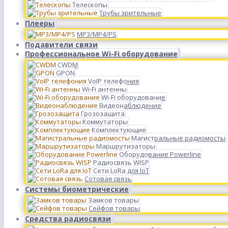
Телескопы
Трубы зрительные
Плееры
MP3/MP4/PS
Подавители связи
Профессиональное Wi-Fi оборудование
CWDM
GPON
VoIP телефония
Wi-Fi антенны
Wi-Fi оборудование
Видеонаблюдение
Грозозащита
Коммутаторы
Комплектующие
Магистральные радиомосты
Маршрутизаторы
Оборудование Powerline
Радиосвязь WISP
Сети LoRa для IoT
Сотовая связь
Системы биометрические
Замков товары
Сейфов товары
Средства радиосвязи