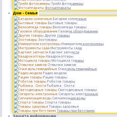
Трейл фотокамеры
Фотоаппараты
Дом - Семья
Батареи солнечные
Бытовые товары
Велосипеда товары
Газовое оборудование
Другие товары
Зоотовары
Измерители-контролеры
Инструменты сада
Картинг запчасти
Квадрокоптеры
Мотоцикла товары
Отмычки замков
Очки мультемидийные
Радио модели
Рации товары
Роботов товары
Рыбалка - Охота
Светодиодные товары
Сигареты электронные
Сигнализация воды
Спорта товары
Товары здоровья
Товары при бетствиях
Защита информации