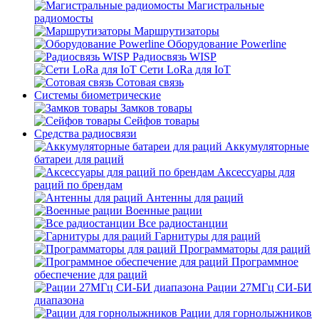
Магистральные
радиомосты
Маршрутизаторы
Оборудование Powerline
Радиосвязь WISP
Сети LoRa для IoT
Сотовая связь
Системы биометрические
Замков товары
Сейфов товары
Средства радиосвязи
Аккумуляторные
батареи для раций
Аксессуары для
раций по брендам
Антенны для раций
Военные рации
Все радиостанции
Гарнитуры для раций
Программаторы для раций
Программное
обеспечение для раций
Рации 27МГц СИ-БИ
диапазона
Рации для горнолыжников