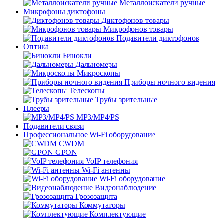
Металлоискатели ручные
Микрофоны диктофоны
Диктофонов товары
Микрофонов товары
Подавители диктофонов
Оптика
Бинокли
Дальномеры
Микроскопы
Приборы ночного видения
Телескопы
Трубы зрительные
Плееры
MP3/MP4/PS
Подавители связи
Профессиональное Wi-Fi оборудование
CWDM
GPON
VoIP телефония
Wi-Fi антенны
Wi-Fi оборудование
Видеонаблюдение
Грозозащита
Коммутаторы
Комплектующие