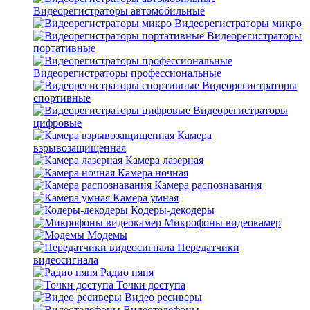
Видеорегистраторы автомобильные
Видеорегистраторы микро
Видеорегистраторы
портативные
Видеорегистраторы профессиональные
Видеорегистраторы
спортивные
Видеорегистраторы
цифровые
Камера
взрывозащищенная
Камера лазерная
Камера ночная
Камера распознавания
Камера умная
Кодеры-декодеры
Микрофоны видеокамер
Модемы
Передатчики
видеосигнала
Радио няня
Точки доступа
Видео ресиверы
Видеотелефоны