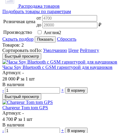
Распродажа товаров
Подобрать товары по параметрам
от
Розничная цена
до
₽
Производство
Англия
2
Скрыть подбор
Сбросить
Показать
Товаров:
2
Сортировать по
По
:
Умолчанию
Цене
Рейтингу
Быстрый просмотр
Часы Spy Bluetooth с GSM гарнитурой для наушников
Артикул: -
28 000
₽
за 1 шт
В наличии
-
+
В корзину
Быстрый просмотр
Chargeur Tom tom GPS
Артикул: -
4 700
₽
за 1 шт
В наличии
-
+
В корзину