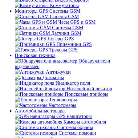
Коммутаторы
Мониторы GPS Системы GSM
Сирены GSM
Часы GPS и GSM
Системы GSM
Датчики GSM
Логеры GPS
Приёмники GPS
Трекеры GPS
Поисковая техника
Обнаружители
видеокамер
Антижучки
Дозимтры
Индикатор поля
Ниленейный локатор
Поисковые приборы
Тепловизоры
Частотомеры
Автомобильные товары
GPS навигаторы
Камеры автомобиля
Системы охраны
Системы помощи