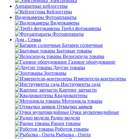
Электроника
Аппаратные кейлоггеры
Кейлоггеры
Видеокамеры Фотоаппараты
Видеокамеры
Трейл фотокамеры
Фотоаппараты
Дом - Семья
Батареи солнечные
Бытовые товары
Велосипеда товары
Газовое оборудование
Другие товары
Зоотовары
Измерители-контролеры
Инструменты сада
Картинг запчасти
Квадрокоптеры
Мотоцикла товары
Отмычки замков
Очки мультемидийные
Радио модели
Рации товары
Роботов товары
Рыбалка - Охота