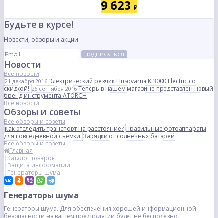
9 623
₽
Будьте в курсе!
Новости, обзоры и акции
ПОДПИСАТЬСЯ
Новости
Все новости
Электрический резчик Husqvarna K 3000 Electric со
21 декабря 2016
скидкой!
Теперь в нашем магазине представлен новый
25 сентября 2016
бренд инструмента ATORCH
Все новости
Обзоры и советы
Все обзоры и советы
Как отследить транспорт на расстояние?
Правильные фотоаппараты
для повседневной съемки
Зарядки от солнечных батарей
Все обзоры и советы
Главная
Каталог товаров
Защита информации
Генераторы шума
Генераторы шума
Генераторы шума. Для обеспечения хорошей информационной
безопасности на вашем предприятии будет не бесполезно