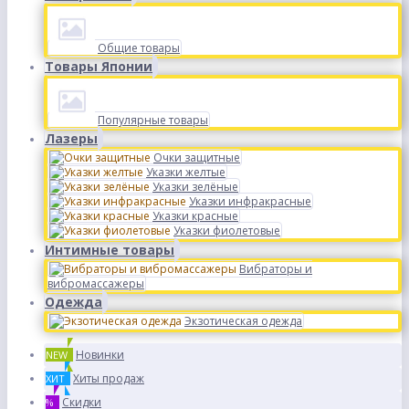
Общие товары
Товары Японии
Популярные товары
Лазеры
Очки защитные
Указки желтые
Указки зелёные
Указки инфракрасные
Указки красные
Указки фиолетовые
Интимные товары
Вибраторы и
вибромассажеры
Одежда
Экзотическая одежда
Новинки
NEW
Хиты продаж
ХИТ
Скидки
%