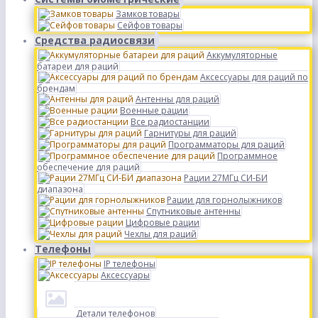
Замков товары
Сейфов товары
Средства радиосвязи
Аккумуляторные
батареи для раций
Аксессуары для раций по
брендам
Антенны для раций
Военные рации
Все радиостанции
Гарнитуры для раций
Программаторы для раций
Программное
обеспечение для раций
Рации 27МГц СИ-БИ
диапазона
Рации для горнолыжников
Спутниковые антенны
Цифровые рации
Чехлы для раций
Телефоны
IP телефоны
Аксессуары
Детали телефонов