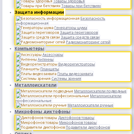
Товары здоровья
Товары при бетствиях
Защита информации
Безопасность
информационная
Генераторы шума
Защита переговоров
Защита средств связи
Радиомониторинг сетей
Компьютеры
Аксессуары
Антенны
Видеорегистраторы
Планшеты
Платы видеозахвата
Системы зрения
Металлоискатели
Металлоискатели подводные
Металлоискатели
профессиональные
Металлоискатели ручные
Микрофоны диктофоны
Диктофонов товары
Микрофонов товары
Подавители диктофонов
Оптика