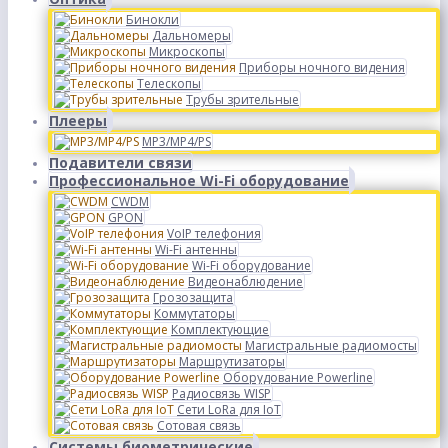
Бинокли
Дальномеры
Микроскопы
Приборы ночного видения
Телескопы
Трубы зрительные
Плееры
MP3/MP4/PS
Подавители связи
Профессиональное Wi-Fi оборудование
CWDM
GPON
VoIP телефония
Wi-Fi антенны
Wi-Fi оборудование
Видеонаблюдение
Грозозащита
Коммутаторы
Комплектующие
Магистральные радиомосты
Маршрутизаторы
Оборудование Powerline
Радиосвязь WISP
Сети LoRa для IoT
Сотовая связь
Системы биометрические