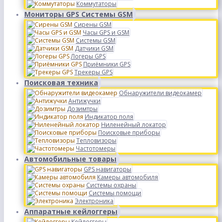
Коммутаторы
Мониторы GPS Системы GSM
Сирены GSM
Часы GPS и GSM
Системы GSM
Датчики GSM
Логеры GPS
Приёмники GPS
Трекеры GPS
Поисковая техника
Обнаружители видеокамер
Антижучки
Дозимтры
Индикатор поля
Ниленейный локатор
Поисковые приборы
Тепловизоры
Частотомеры
Автомобильные товары
GPS навигаторы
Камеры автомобиля
Системы охраны
Системы помощи
Электроника
Аппаратные кейлоггеры
Кейлоггеры