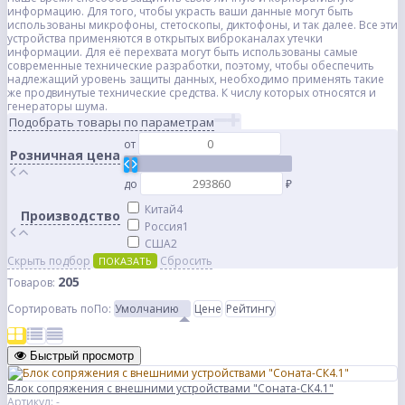
информацию. Для того, чтобы украсть ваши данные могут быть
использованы микрофоны, стетоскопы, диктофоны, и так далее. Все эти
устройства применяются в открытых виброканалах утечки
информации. Для её перехвата могут быть использованы самые
современные технические разработки, поэтому, чтобы обеспечить
надлежащий уровень защиты данных, необходимо применять такие
же продвинутые технические средства. К числу которых относятся и
генераторы шума.
Подобрать товары по параметрам
от
Розничная цена
до
₽
Китай
4
Производство
Россия
1
США
2
Скрыть подбор
Сбросить
ПОКАЗАТЬ
205
Товаров:
Сортировать по
По
:
Умолчанию
Цене
Рейтингу
Быстрый просмотр
Блок сопряжения с внешними устройствами "Соната-СК4.1"
Артикул: -