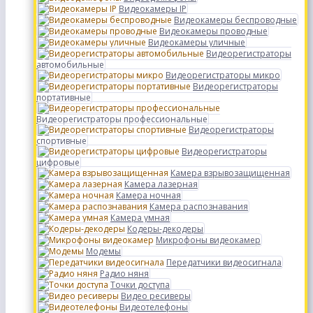
Видеокамеры IP
Видеокамеры беспроводные
Видеокамеры проводные
Видеокамеры уличные
Видеорегистраторы
автомобильные
Видеорегистраторы микро
Видеорегистраторы
портативные
Видеорегистраторы профессиональные
Видеорегистраторы
спортивные
Видеорегистраторы
цифровые
Камера взрывозащищенная
Камера лазерная
Камера ночная
Камера распознавания
Камера умная
Кодеры-декодеры
Микрофоны видеокамер
Модемы
Передатчики видеосигнала
Радио няня
Точки доступа
Видео ресиверы
Видеотелефоны