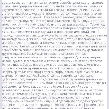
воспользоваться такими техническими устройствами, как генераторы
шума. Они предназначены для того, чтобы обеспечить зашумление
акустического диапазона на линиях связи и в помещении. Помимо
этого генераторы шума могут применяться для оценки акустических
характеристик помещения. Прежде всего необходимо отметить, что
под понятием шум чаще всего подразумевается белый шум, который
имеет постоянную спектральную плотность для всех частот. Также под
шумом могут пониматься любые помехи. Которые представляют собой
смесь кратковременных и случайных процессов, имеющий четкий
период повторяемости. Шум может быть импульсивным, еще выделяют
так называемый фликкер-шум. Устройства, которые предназначены
для обеспечения защиты информации называются генераторами, они
генерируют белый шум. Связанно это с тем, что при применении даже
самых современных и продвинутых технических новинок достаточно
трудно отделить белый шум от первоначального сигнала,
следовательно, его обработка очень затруднена. Для генераторов
используются несколько схем, которые обеспечивают производство
белого шума. Самые простые генераторы шума используют для его
производства электронные элементы, которые могут шуметь,
например, такие как: диоды, транзисторы, лампы вкупе с усилением
шумового напряжения. Более сложные устройства используют
цифровой шум, который представляет собой случайный временный
процесс. Соответственно, чем более сложное и мощное устройство вы
выберете, тем более дорогим оно будет. За высокий уровень
безопасности в наше время приходится платить, и если вы не хотите
оказаться в числе обманутых мошенниками людей, тогда вам стоит
обеспечить оснащение своего помещения качественными и
продвинутыми генераторами шума. И сделать это по одной простой
причине – потому что генераторы - это одни из самых эффективных в
наше время способов защитить свою личную и корпоративную