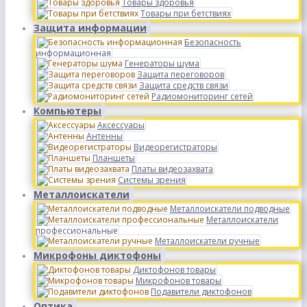
Товары здоровья
Товары при бетствиях
Защита информации
Безопасность
информационная
Генераторы шума
Защита переговоров
Защита средств связи
Радиомониторинг сетей
Компьютеры
Аксессуары
Антенны
Видеорегистраторы
Планшеты
Платы видеозахвата
Системы зрения
Металлоискатели
Металлоискатели подводные
Металлоискатели
профессиональные
Металлоискатели ручные
Микрофоны диктофоны
Диктофонов товары
Микрофонов товары
Подавители диктофонов
Оптика