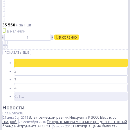
35 550
₽
за 1 шт
В наличии
-
+
В КОРЗИНУ
ПОКАЗАТЬ ЕЩЁ
1
2
3
4
Ctrl →
Новости
Все новости
Электрический резчик Husqvarna K 3000 Electric со
21 декабря 2016
скидкой!
Теперь в нашем магазине представлен новый
25 сентября 2016
бренд инструмента ATORCH
Никогда еще не было так
5 июня 2016