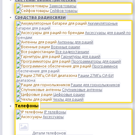
Замков товары
Сейфов товары
Средства радиосвязи
Аккумуляторные
батареи для раций
Аксессуары для раций по
брендам
Антенны для раций
Военные рации
Все радиостанции
Гарнитуры для раций
Программаторы для раций
Программное
обеспечение для раций
Рации 27МГц СИ-БИ
диапазона
Рации для горнолыжников
Спутниковые антенны
Цифровые рации
Чехлы для раций
Телефоны
IP телефоны
Аксессуары
Детали телефонов