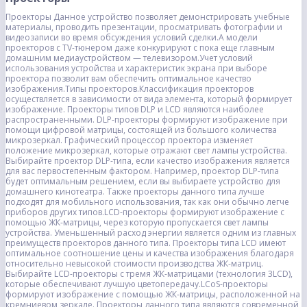
Проекторы Данное устройство позволяет демонстрировать учебные
материалы, проводить презентации, просматривать фотографии и
видеозаписи во время обсуждения условий сделки.А модели
проекторов с TV-тюнером даже конкурируют с пока еще главным
домашним медиаустройством — телевизором.Учет условий
использования устройства и характеристик экрана при выборе
проектора позволит вам обеспечить оптимальное качество
изображения.Типы проекторов.Классификация проекторов
осуществляется в зависимости от вида элемента, который формирует
изображение. Проекторы типов DLP и LCD являются наиболее
распространенными. DLP-проекторы формируют изображение при
помощи цифровой матрицы, состоящей из большого количества
микрозеркал. Графический процессор проектора изменяет
положение микрозеркал, которые отражают свет лампы устройства.
Выбирайте проектор DLP-типа, если качество изображения является
для вас первостепенным фактором. Например, проектор DLP-типа
будет оптимальным решением, если вы выбираете устройство для
домашнего кинотеатра. Также проекторы данного типа лучше
подходят для мобильного использования, так как они обычно легче
приборов других типов.LCD-проекторы формируют изображение с
помощью ЖК-матрицы, через которую пропускается свет лампы
устройства. Уменьшенный расход энергии является одним из главных
преимуществ проекторов данного типа. Проекторы типа LCD имеют
оптимальное соотношение цены и качества изображения благодаря
относительно невысокой стоимости производства ЖК-матриц.
Выбирайте LCD-проекторы с тремя ЖК-матрицами (технология 3LCD),
которые обеспечивают лучшую цветопередачу.LCoS-проекторы
формируют изображение с помощью ЖК-матрицы, расположенной на
кремниевом зеркале. Проекторы данного типа являются современной