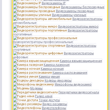
Видеокамеры IP
Видеокамеры беспроводные
Видеокамеры проводные
Видеокамеры уличные
Видеорегистраторы
автомобильные
Видеорегистраторы микро
Видеорегистраторы
портативные
Видеорегистраторы профессиональные
Видеорегистраторы
спортивные
Видеорегистраторы
цифровые
Камера взрывозащищенная
Камера лазерная
Камера ночная
Камера распознавания
Камера умная
Кодеры-декодеры
Микрофоны видеокамер
Модемы
Передатчики видеосигнала
Радио няня
Точки доступа
Видео ресиверы
Видеотелефоны