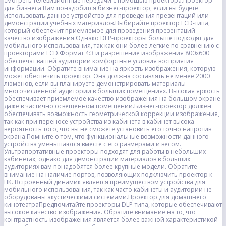
смотреть телевизионные передачи с помощью проектора.Проектор
для бизнеса Вам понадобится бизнес-проектор, если вы будете
использовать данное устройство для проведения презентаций или
демонстрации учебных материалов.Выбирайте проектор LCD-типа,
который обеспечит приемлемое для проведения презентаций
качество изображения.Однако DLP-проекторы больше подходят для
мобильного использования, так как они более легкие по сравнению с
проекторами LCD.Формат 4:3 и разрешение изображения 800х600
обеспечат вашей аудитории комфортные условия восприятия
информации. Обратите внимание на яркость изображения, которую
может обеспечить проектор. Она должна составлять не менее 2000
люменов, если вы планируете демонстрировать материалы
многочисленной аудитории в больших помещениях. Высокая яркость
обеспечивает приемлемое качество изображения на большом экране
даже в частично освещенном помещении.Бизнес-проектор должен
обеспечивать возможность геометрической коррекции изображения,
так как при переносе устройства из кабинета в кабинет высока
вероятность того, что вы не сможете установить его точно напротив
экрана.Помните о том, что функциональные возможности данного
устройства уменьшаются вместе с его размерами и весом.
Ультрапортативные проекторы подходят для работы в небольших
кабинетах, однако для демонстрации материалов в больших
аудиториях вам понадобятся более крупные модели. Обратите
внимание на наличие портов, позволяющих подключить проектор к
ПК. Встроенный динамик является преимуществом устройства для
мобильного использования, так как часто кабинеты и аудитории не
оборудованы акустическими системами.Проектор для домашнего
кинотеатраПредпочитайте проекторы DLP-типа, которые обеспечивают
высокое качество изображения. Обратите внимание на то, что
контрастность изображения является более важной характеристикой