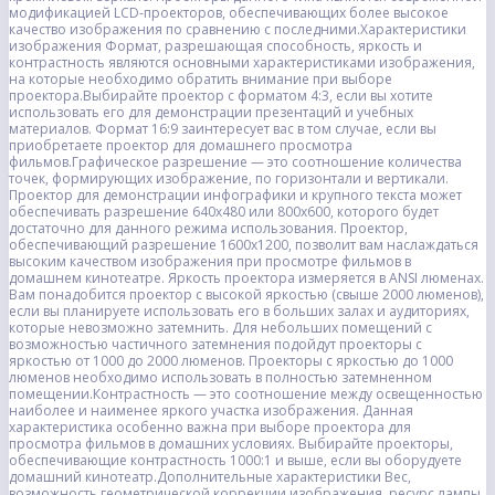
модификацией LCD-проекторов, обеспечивающих более высокое
качество изображения по сравнению с последними.Характеристики
изображения Формат, разрешающая способность, яркость и
контрастность являются основными характеристиками изображения,
на которые необходимо обратить внимание при выборе
проектора.Выбирайте проектор с форматом 4:3, если вы хотите
использовать его для демонстрации презентаций и учебных
материалов. Формат 16:9 заинтересует вас в том случае, если вы
приобретаете проектор для домашнего просмотра
фильмов.Графическое разрешение — это соотношение количества
точек, формирующих изображение, по горизонтали и вертикали.
Проектор для демонстрации инфографики и крупного текста может
обеспечивать разрешение 640х480 или 800х600, которого будет
достаточно для данного режима использования. Проектор,
обеспечивающий разрешение 1600x1200, позволит вам наслаждаться
высоким качеством изображения при просмотре фильмов в
домашнем кинотеатре. Яркость проектора измеряется в ANSI люменах.
Вам понадобится проектор с высокой яркостью (свыше 2000 люменов),
если вы планируете использовать его в больших залах и аудиториях,
которые невозможно затемнить. Для небольших помещений с
возможностью частичного затемнения подойдут проекторы с
яркостью от 1000 до 2000 люменов. Проекторы с яркостью до 1000
люменов необходимо использовать в полностью затемненном
помещении.Контрастность — это соотношение между освещенностью
наиболее и наименее яркого участка изображения. Данная
характеристика особенно важна при выборе проектора для
просмотра фильмов в домашних условиях. Выбирайте проекторы,
обеспечивающие контрастность 1000:1 и выше, если вы оборудуете
домашний кинотеатр.Дополнительные характеристики Вес,
возможность геометрической коррекции изображения, ресурс лампы,