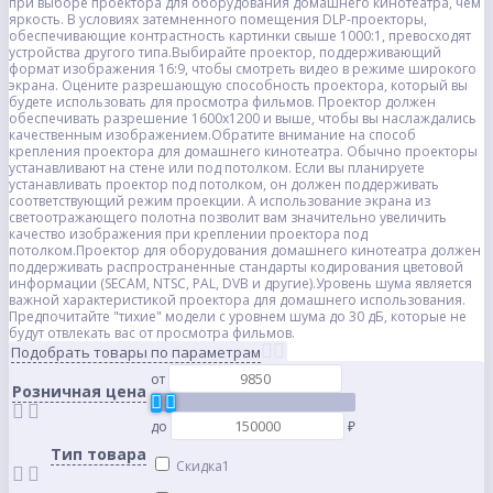
при выборе проектора для оборудования домашнего кинотеатра, чем
яркость. В условиях затемненного помещения DLP-проекторы,
обеспечивающие контрастность картинки свыше 1000:1, превосходят
устройства другого типа.Выбирайте проектор, поддерживающий
формат изображения 16:9, чтобы смотреть видео в режиме широкого
экрана. Оцените разрешающую способность проектора, который вы
будете использовать для просмотра фильмов. Проектор должен
обеспечивать разрешение 1600x1200 и выше, чтобы вы наслаждались
качественным изображением.Обратите внимание на способ
крепления проектора для домашнего кинотеатра. Обычно проекторы
устанавливают на стене или под потолком. Если вы планируете
устанавливать проектор под потолком, он должен поддерживать
соответствующий режим проекции. А использование экрана из
светоотражающего полотна позволит вам значительно увеличить
качество изображения при креплении проектора под
потолком.Проектор для оборудования домашнего кинотеатра должен
поддерживать распространенные стандарты кодирования цветовой
информации (SECAM, NTSC, PAL, DVB и другие).Уровень шума является
важной характеристикой проектора для домашнего использования.
Предпочитайте "тихие" модели с уровнем шума до 30 дБ, которые не
будут отвлекать вас от просмотра фильмов.
Подобрать товары по параметрам
от
Розничная цена
до
₽
Тип товара
Скидка
1