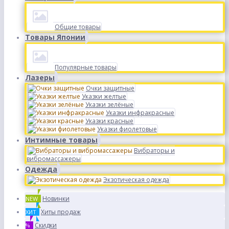
Общие товары
Товары Японии
Популярные товары
Лазеры
Очки защитные
Указки желтые
Указки зелёные
Указки инфракрасные
Указки красные
Указки фиолетовые
Интимные товары
Вибраторы и
вибромассажеры
Одежда
Экзотическая одежда
Новинки
NEW
Хиты продаж
ХИТ
Скидки
%