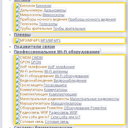
Бинокли
Дальномеры
Микроскопы
Приборы ночного видения
Телескопы
Трубы зрительные
Плееры
MP3/MP4/PS
Подавители связи
Профессиональное Wi-Fi оборудование
CWDM
GPON
VoIP телефония
Wi-Fi антенны
Wi-Fi оборудование
Видеонаблюдение
Грозозащита
Коммутаторы
Комплектующие
Магистральные радиомосты
Маршрутизаторы
Оборудование Powerline
Радиосвязь WISP
Сети LoRa для IoT
Сотовая связь
Системы биометрические