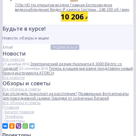
720p HD На открытом воздухе Главная Беспроводное
видеонаблюдение Видео IP камера Система - 24В 200 об / мин
10 206
₽
Будьте в курсе!
Новости, обзоры и акции
ПОДПИСАТЬСЯ
Новости
Все новости
Электрический резчик Husqvarna K 3000 Electric со
21 декабря 2016
скидкой!
Теперь в нашем магазине представлен новый
25 сентября 2016
бренд инструмента ATORCH
Все новости
Обзоры и советы
Все обзоры и советы
Как отследить транспорт на расстояние?
Правильные фотоаппараты
для повседневной съемки
Зарядки от солнечных батарей
Все обзоры и советы
Главная
Каталог товаров
Телефоны
Проекторы
Проекторы