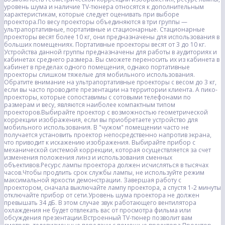
уровень шума и наличие TV-тюнера относятся к дополнительным
характеристикам, которые следует оценивать при выборе
проектора.По весу проекторы объединяются в три группы —
ультрапортативные, портативные и стационарные. Стационарные
проекторы весят более 10 кг, они предназначены для использования в
больших помещениях. Портативные проекторы весят от 3 до 10 кг.
Устройства данной группы предназначены для работы в аудиториях и
кабинетах среднего размера. Вы сможете переносить их из кабинета в
кабинет в пределах одного помещения, однако портативные
проекторы слишком тяжелые для мобильного использования.
Обратите внимание на ультрапортативные проекторы с весом до 3 кг,
если вы часто проводите презентации на территории клиента. А пико-
проекторы, которые сопоставимы с сотовыми телефонами по
размерам и весу, являются наиболее компактным типом
проекторов.Выбирайте проектор с возможностью геометрической
коррекции изображения, если вы приобретаете устройство для
мобильного использования. В "чужом" помещении часто не
получается установить проектор непосредственно напротив экрана,
что приводит к искажению изображения. Выбирайте прибор с
механической системой коррекции, которая осуществляется за счет
изменения положения линз и использования сменных
объективов.Ресурс лампы проектора должен исчисляться в тысячах
часов.Чтобы продлить срок службы лампы, не используйте режим
максимальной яркости демонстрации. Завершая работу с
проектором, сначала выключайте лампу проектора, а спустя 1-2 минуты
отключайте прибор от сети.Уровень шума проектора не должен
превышать 34 дБ. В этом случае звук работающего вентилятора
охлаждения не будет отвлекать вас от просмотра фильма или
обсуждения презентации.Встроенный TV-тюнер позволит вам