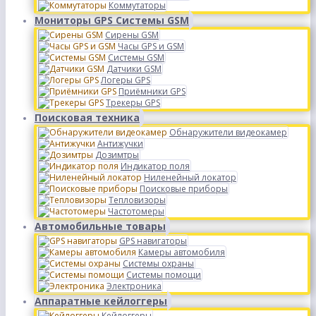
Коммутаторы
Мониторы GPS Системы GSM
Сирены GSM
Часы GPS и GSM
Системы GSM
Датчики GSM
Логеры GPS
Приёмники GPS
Трекеры GPS
Поисковая техника
Обнаружители видеокамер
Антижучки
Дозимтры
Индикатор поля
Ниленейный локатор
Поисковые приборы
Тепловизоры
Частотомеры
Автомобильные товары
GPS навигаторы
Камеры автомобиля
Системы охраны
Системы помощи
Электроника
Аппаратные кейлоггеры
Кейлоггеры