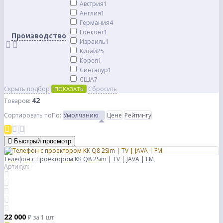
Австрия
1
Англия
1
Германия
4
Гонконг
1
Производство
Израиль
1
Китай
25
Корея
1
Сингапур
1
США
7
Скрыть подбор
Сбросить
ПОКАЗАТЬ
42
Товаров:
Сортировать по
По
:
Умолчанию
Цене
Рейтингу
Быстрый просмотр
Телефон с проектором KK Q8 2Sim | TV | JAVA | FM
Артикул: -
22 000
₽
за 1 шт