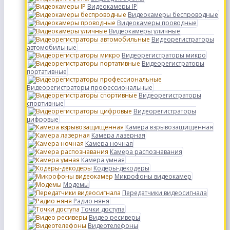
Видеокамеры IP
Видеокамеры беспроводные
Видеокамеры проводные
Видеокамеры уличные
Видеорегистраторы
автомобильные
Видеорегистраторы микро
Видеорегистраторы
портативные
Видеорегистраторы профессиональные
Видеорегистраторы
спортивные
Видеорегистраторы
цифровые
Камера взрывозащищенная
Камера лазерная
Камера ночная
Камера распознавания
Камера умная
Кодеры-декодеры
Микрофоны видеокамер
Модемы
Передатчики видеосигнала
Радио няня
Точки доступа
Видео ресиверы
Видеотелефоны