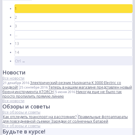
1
2
3
...
13
14
Ctrl →
Новости
Все новости
Электрический резчик Husqvarna K 3000 Electric со
21 декабря 2016
скидкой!
Теперь в нашем магазине представлен новый
25 сентября 2016
бренд инструмента ATORCH
Никогда еще не было так
5 июня 2016
просто пропилить прямую линию
Все новости
Обзоры и советы
Все обзоры и советы
Как отследить транспорт на расстояние?
Правильные фотоаппараты
для повседневной съемки
Зарядки от солнечных батарей
Все обзоры и советы
Будьте в курсе!