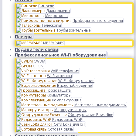
Бинокли
Дальномеры
Микроскопы
Приборы ночного видения
Телескопы
Трубы зрительные
Плееры
MP3/MP4/PS
Подавители связи
Профессиональное Wi-Fi оборудование
CWDM
GPON
VoIP телефония
Wi-Fi антенны
Wi-Fi оборудование
Видеонаблюдение
Грозозащита
Коммутаторы
Комплектующие
Магистральные радиомосты
Маршрутизаторы
Оборудование Powerline
Радиосвязь WISP
Сети LoRa для IoT
Сотовая связь
Системы биометрические