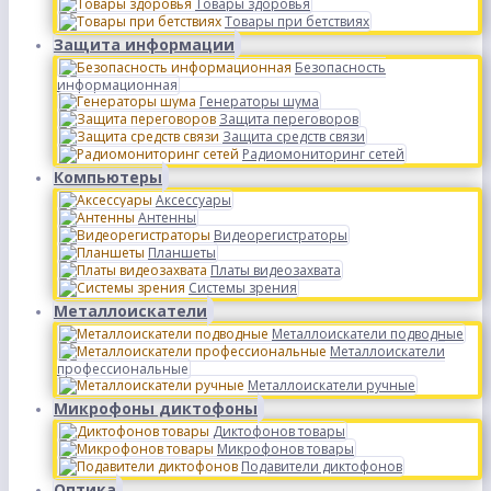
Товары здоровья
Товары при бетствиях
Защита информации
Безопасность
информационная
Генераторы шума
Защита переговоров
Защита средств связи
Радиомониторинг сетей
Компьютеры
Аксессуары
Антенны
Видеорегистраторы
Планшеты
Платы видеозахвата
Системы зрения
Металлоискатели
Металлоискатели подводные
Металлоискатели
профессиональные
Металлоискатели ручные
Микрофоны диктофоны
Диктофонов товары
Микрофонов товары
Подавители диктофонов
Оптика