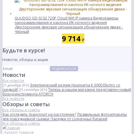
GUUDGO GD-SC02 720P Cloud Wifi IP камера Видеокамеры
панорамирования и наклона ИК-ночного видения
Двусторонняя звуковая сигнализация обнаружения движе -
Черный
9 714
₽
Будьте в курсе!
Новости, обзоры и акции
ПОДПИСАТЬСЯ
Новости
Все новости
Электрический резчик Husqvarna K 3000 Electric со
21 декабря 2016
скидкой!
Теперь в нашем магазине представлен новый
25 сентября 2016
бренд инструмента ATORCH
Все новости
Обзоры и советы
Все обзоры и советы
Как отследить транспорт на расстояние?
Правильные фотоаппараты
для повседневной съемки
Зарядки от солнечных батарей
Все обзоры и советы
Главная
Каталог товаров