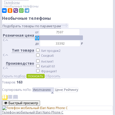
Телефоны
Необычные телефоны
Необычные телефоны
Подобрать товары по параметрам
от
Розничная цена
до
₽
Тип товара
Хит продаж
2
Скидка
6
Англия
1
Производство
Китай
161
Франция
1
Скрыть подбор
Сбросить
ПОКАЗАТЬ
163
Товаров:
Сортировать по
По
:
Умолчанию
Цене
Рейтингу
Быстрый просмотр
Телефон мобильный Elari Nano Phone C