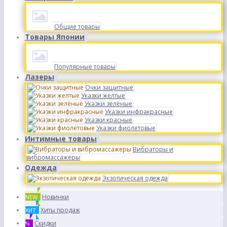
Общие товары
Товары Японии
Популярные товары
Лазеры
Очки защитные
Указки желтые
Указки зелёные
Указки инфракрасные
Указки красные
Указки фиолетовые
Интимные товары
Вибраторы и
вибромассажеры
Одежда
Экзотическая одежда
Новинки
NEW
Хиты продаж
ХИТ
Скидки
%