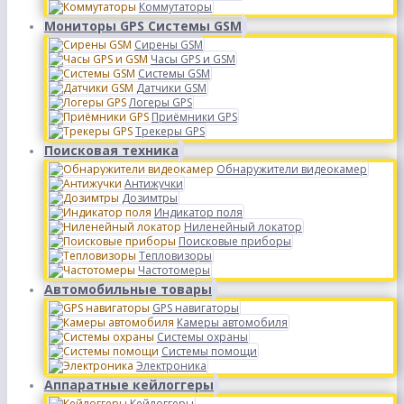
Коммутаторы
Мониторы GPS Системы GSM
Сирены GSM
Часы GPS и GSM
Системы GSM
Датчики GSM
Логеры GPS
Приёмники GPS
Трекеры GPS
Поисковая техника
Обнаружители видеокамер
Антижучки
Дозимтры
Индикатор поля
Ниленейный локатор
Поисковые приборы
Тепловизоры
Частотомеры
Автомобильные товары
GPS навигаторы
Камеры автомобиля
Системы охраны
Системы помощи
Электроника
Аппаратные кейлоггеры
Кейлоггеры