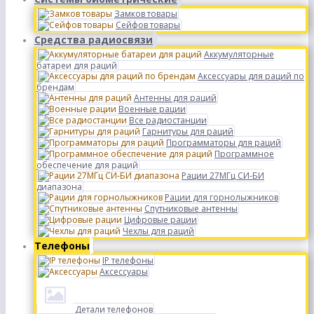
Замков товары
Сейфов товары
Средства радиосвязи
Аккумуляторные
батареи для раций
Аксессуары для раций по
брендам
Антенны для раций
Военные рации
Все радиостанции
Гарнитуры для раций
Программаторы для раций
Программное
обеспечение для раций
Рации 27МГц СИ-БИ
диапазона
Рации для горнолыжников
Спутниковые антенны
Цифровые рации
Чехлы для раций
Телефоны
IP телефоны
Аксессуары
Детали телефонов