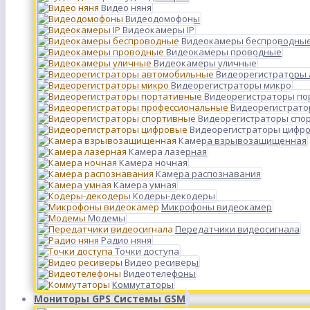
Видео няня
Видеодомофоны
Видеокамеры IP
Видеокамеры беспроводны
Видеокамеры проводные
Видеокамеры уличные
Видеорегистраторы
Видеорегистраторы микро
Видеорегистраторы п
Видеорегистрато
Видеорегистраторы спо
Видеорегистраторы цифр
Камера взрывозащищенная
Камера лазерная
Камера ночная
Камера распознавания
Камера умная
Кодеры-декодеры
Микрофоны видеокамер
Модемы
Передатчики видеосигнала
Радио няня
Точки доступа
Видео ресиверы
Видеотелефоны
Коммутаторы
Мониторы GPS Системы GSM