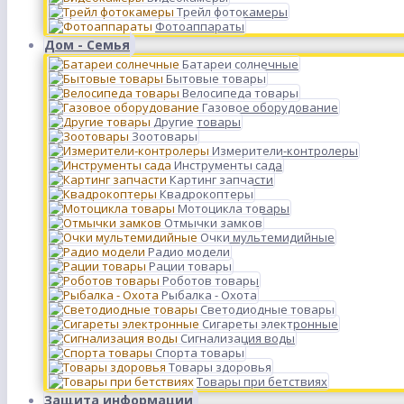
Трейл фотокамеры
Фотоаппараты
Дом - Семья
Батареи солнечные
Бытовые товары
Велосипеда товары
Газовое оборудование
Другие товары
Зоотовары
Измерители-контролеры
Инструменты сада
Картинг запчасти
Квадрокоптеры
Мотоцикла товары
Отмычки замков
Очки мультемидийные
Радио модели
Рации товары
Роботов товары
Рыбалка - Охота
Светодиодные товары
Сигареты электронные
Сигнализация воды
Спорта товары
Товары здоровья
Товары при бетствиях
Защита информации