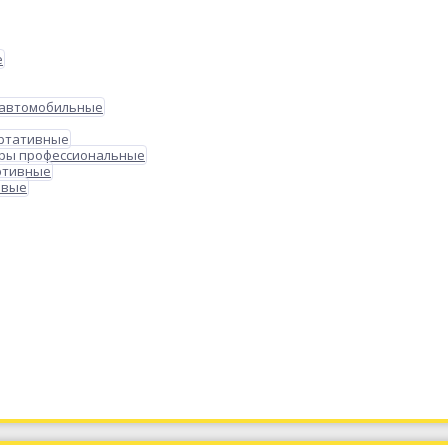
е
 автомобильные
ортативные
ры профессиональные
ртивные
овые