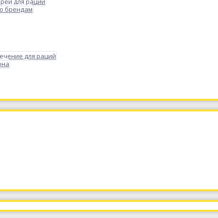
реи для раций
по брендам
ечение для раций
она