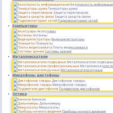
Безопасность информаци
Генераторы шума
Защита переговоров
Защита средств связи
Радиомониторинг сетей
Компьютеры
Аксессуары
Антенны
Видеорегистраторы
Планшеты
Платы видеозахвата
Системы зрения
Металлоискатели
Металлоискатели подводн
Металлоискатели п
Металлоискатели ручные
Микрофоны диктофоны
Диктофонов товары
Микрофонов товары
Подавители диктофонов
Оптика
Бинокли
Дальномеры
Микроскопы
Приборы ночного видения