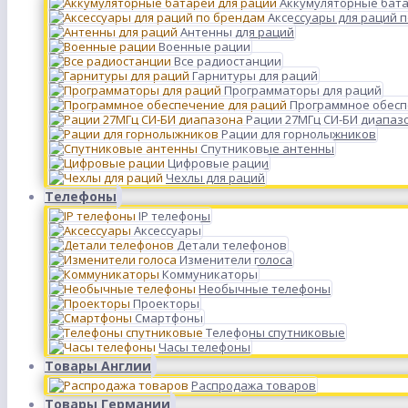
Аккумуляторные бата
Аксессуары для раций 
Антенны для раций
Военные рации
Все радиостанции
Гарнитуры для раций
Программаторы для раций
Программное обесп
Рации 27МГц СИ-БИ диапаз
Рации для горнолыжников
Спутниковые антенны
Цифровые рации
Чехлы для раций
Телефоны
IP телефоны
Аксессуары
Детали телефонов
Изменители голоса
Коммуникаторы
Необычные телефоны
Проекторы
Смартфоны
Телефоны спутниковые
Часы телефоны
Товары Англии
Распродажа товаров
Товары Германии