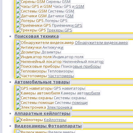
Сирены GSM
Часы GPS и GSM
Системы GSM
Датчики GSM
Логеры GPS
Приёмники GPS
Трекеры GPS
Поисковая техника
Обнаружители видеокамер
Антижучки
Дозимтры
Индикатор поля
Ниленейный локатор
Поисковые приборы
Тепловизоры
Частотомеры
Автомобильные товары
GPS навигаторы
Камеры автомобиля
Системы охраны
Системы помощи
Электроника
Аппаратные кейлоггеры
Кейлоггеры
Видеокамеры Фотоаппараты
Видеокамеры