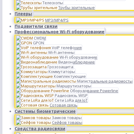
Телескопы
Трубы зрительные
Плееры
MP3/MP4/PS
Подавители связи
Профессиональное Wi-Fi оборудование
CWDM
GPON
VoIP телефония
Wi-Fi антенны
Wi-Fi оборудование
Видеонаблюдение
Грозозащита
Коммутаторы
Комплектующие
Магистральные радиомосты
Маршрутизаторы
Оборудование Powerline
Радиосвязь WISP
Сети LoRa для IoT
Сотовая связь
Системы биометрические
Замков товары
Сейфов товары
Средства радиосвязи