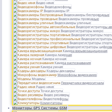
Видео няня
Видеодомофоны
Видеокамеры IP
Видеокамеры беспроводные
Видеокамеры проводные
Видеокамеры уличные
Видеорегистраторы а
Видеорегистраторы микро
Видеорегистраторы порт
Видеорегистратор
Видеорегистраторы спорт
Видеорегистраторы цифров
Камера взрывозащищенная
Камера лазерная
Камера ночная
Камера распознавания
Камера умная
Кодеры-декодеры
Микрофоны видеокамер
Модемы
Передатчики видеосигнала
Радио няня
Точки доступа
Видео ресиверы
Видеотелефоны
Коммутаторы
Мониторы GPS Системы GSM