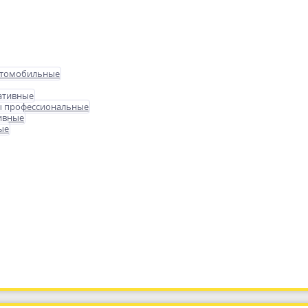
втомобильные
ативные
ы профессиональные
ивные
ые