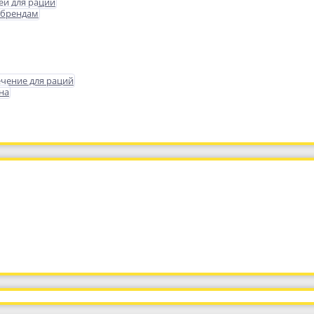
еи для раций
 брендам
чение для раций
на