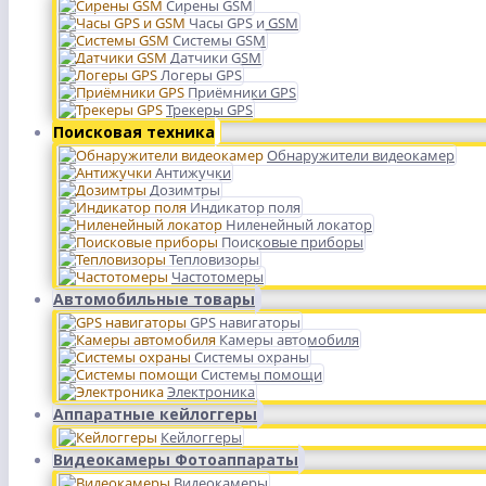
Сирены GSM
Часы GPS и GSM
Системы GSM
Датчики GSM
Логеры GPS
Приёмники GPS
Трекеры GPS
Поисковая техника
Обнаружители видеокамер
Антижучки
Дозимтры
Индикатор поля
Ниленейный локатор
Поисковые приборы
Тепловизоры
Частотомеры
Автомобильные товары
GPS навигаторы
Камеры автомобиля
Системы охраны
Системы помощи
Электроника
Аппаратные кейлоггеры
Кейлоггеры
Видеокамеры Фотоаппараты
Видеокамеры