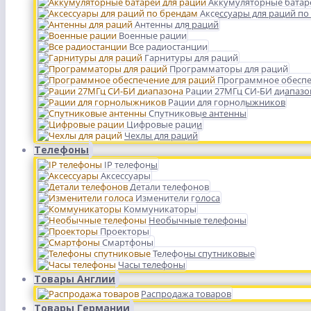
Аккумуляторные батар
Аксессуары для раций по
Антенны для раций
Военные рации
Все радиостанции
Гарнитуры для раций
Программаторы для раций
Программное обеспе
Рации 27МГц СИ-БИ диапазо
Рации для горнолыжников
Спутниковые антенны
Цифровые рации
Чехлы для раций
Телефоны
IP телефоны
Аксессуары
Детали телефонов
Изменители голоса
Коммуникаторы
Необычные телефоны
Проекторы
Смартфоны
Телефоны спутниковые
Часы телефоны
Товары Англии
Распродажа товаров
Товары Германии