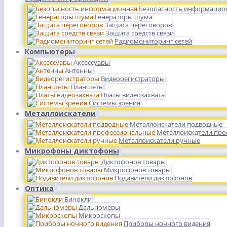
Безопасность информацио
Генераторы шума
Защита переговоров
Защита средств связи
Радиомониторинг сетей
Компьютеры
Аксессуары
Антенны
Видеорегистраторы
Планшеты
Платы видеозахвата
Системы зрения
Металлоискатели
Металлоискатели подводные
Металлоискатели пр
Металлоискатели ручные
Микрофоны диктофоны
Диктофонов товары
Микрофонов товары
Подавители диктофонов
Оптика
Бинокли
Дальномеры
Микроскопы
Приборы ночного видения