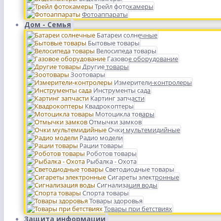
Трейл фотокамеры
Фотоаппараты
Дом - Семья
Батареи солнечные
Бытовые товары
Велосипеда товары
Газовое оборудование
Другие товары
Зоотовары
Измерители-контролеры
Инструменты сада
Картинг запчасти
Квадрокоптеры
Мотоцикла товары
Отмычки замков
Очки мультемидийные
Радио модели
Рации товары
Роботов товары
Рыбалка - Охота
Светодиодные товары
Сигареты электронные
Сигнализация воды
Спорта товары
Товары здоровья
Товары при бетствиях
Защита информации