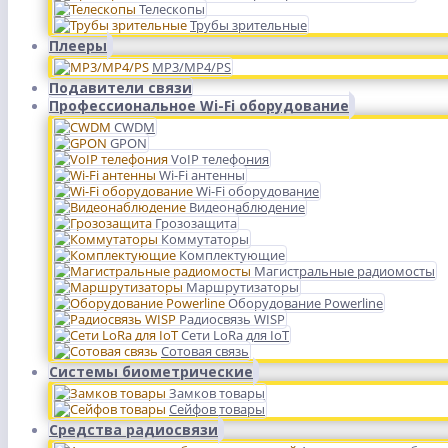
Телескопы
Трубы зрительные
Плееры
MP3/MP4/PS
Подавители связи
Профессиональное Wi-Fi оборудование
CWDM
GPON
VoIP телефония
Wi-Fi антенны
Wi-Fi оборудование
Видеонаблюдение
Грозозащита
Коммутаторы
Комплектующие
Магистральные радиомосты
Маршрутизаторы
Оборудование Powerline
Радиосвязь WISP
Сети LoRa для IoT
Сотовая связь
Системы биометрические
Замков товары
Сейфов товары
Средства радиосвязи