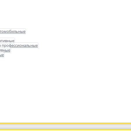
втомобильные
ативные
ы профессиональные
ивные
ые