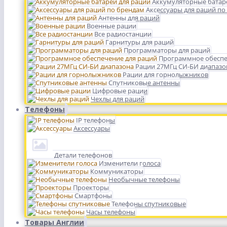
Аккумуляторные батар
Аксессуары для раций по
Антенны для раций
Военные рации
Все радиостанции
Гарнитуры для раций
Программаторы для раций
Программное обеспе
Рации 27МГц СИ-БИ диапазо
Рации для горнолыжников
Спутниковые антенны
Цифровые рации
Чехлы для раций
Телефоны
IP телефоны
Аксессуары
Детали телефонов
Изменители голоса
Коммуникаторы
Необычные телефоны
Проекторы
Смартфоны
Телефоны спутниковые
Часы телефоны
Товары Англии