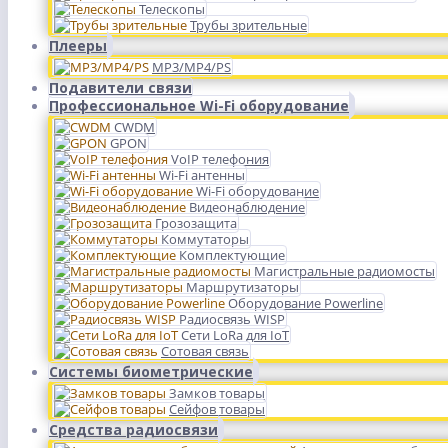
Телескопы
Трубы зрительные
Плееры
MP3/MP4/PS
Подавители связи
Профессиональное Wi-Fi оборудование
CWDM
GPON
VoIP телефония
Wi-Fi антенны
Wi-Fi оборудование
Видеонаблюдение
Грозозащита
Коммутаторы
Комплектующие
Магистральные радиомосты
Маршрутизаторы
Оборудование Powerline
Радиосвязь WISP
Сети LoRa для IoT
Сотовая связь
Системы биометрические
Замков товары
Сейфов товары
Средства радиосвязи