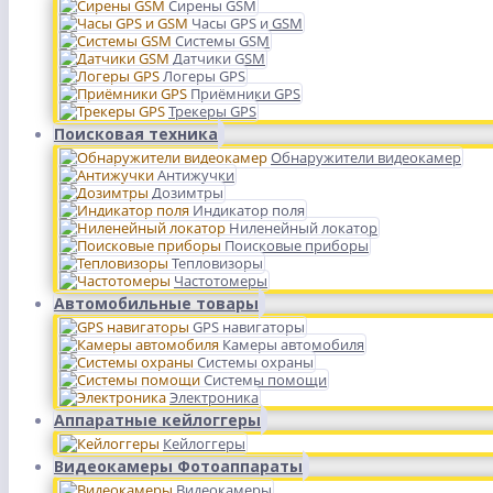
Сирены GSM
Часы GPS и GSM
Системы GSM
Датчики GSM
Логеры GPS
Приёмники GPS
Трекеры GPS
Поисковая техника
Обнаружители видеокамер
Антижучки
Дозимтры
Индикатор поля
Ниленейный локатор
Поисковые приборы
Тепловизоры
Частотомеры
Автомобильные товары
GPS навигаторы
Камеры автомобиля
Системы охраны
Системы помощи
Электроника
Аппаратные кейлоггеры
Кейлоггеры
Видеокамеры Фотоаппараты
Видеокамеры