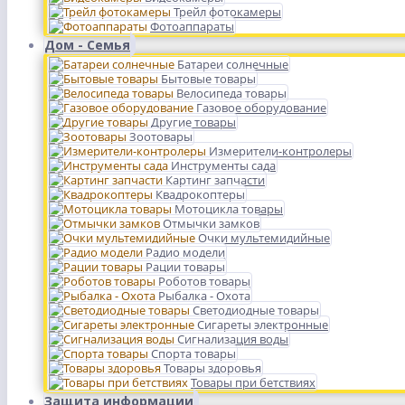
Трейл фотокамеры
Фотоаппараты
Дом - Семья
Батареи солнечные
Бытовые товары
Велосипеда товары
Газовое оборудование
Другие товары
Зоотовары
Измерители-контролеры
Инструменты сада
Картинг запчасти
Квадрокоптеры
Мотоцикла товары
Отмычки замков
Очки мультемидийные
Радио модели
Рации товары
Роботов товары
Рыбалка - Охота
Светодиодные товары
Сигареты электронные
Сигнализация воды
Спорта товары
Товары здоровья
Товары при бетствиях
Защита информации