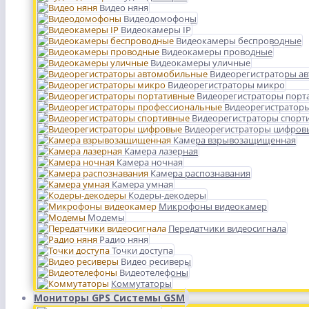
Видео няня
Видеодомофоны
Видеокамеры IP
Видеокамеры беспроводные
Видеокамеры проводные
Видеокамеры уличные
Видеорегистраторы а
Видеорегистраторы микро
Видеорегистраторы порт
Видеорегистратор
Видеорегистраторы спорт
Видеорегистраторы цифров
Камера взрывозащищенная
Камера лазерная
Камера ночная
Камера распознавания
Камера умная
Кодеры-декодеры
Микрофоны видеокамер
Модемы
Передатчики видеосигнала
Радио няня
Точки доступа
Видео ресиверы
Видеотелефоны
Коммутаторы
Мониторы GPS Системы GSM