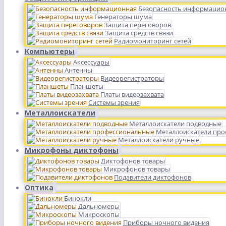
Безопасность информацио
Генераторы шума
Защита переговоров
Защита средств связи
Радиомониторинг сетей
Компьютеры
Аксессуары
Антенны
Видеорегистраторы
Планшеты
Платы видеозахвата
Системы зрения
Металлоискатели
Металлоискатели подводные
Металлоискатели пр
Металлоискатели ручные
Микрофоны диктофоны
Диктофонов товары
Микрофонов товары
Подавители диктофонов
Оптика
Бинокли
Дальномеры
Микроскопы
Приборы ночного видения