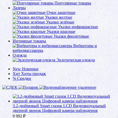
Популярные товары
Лазеры
Очки защитные
Указки желтые
Указки зелёные
Указки инфракрасные
Указки красные
Указки фиолетовые
Интимные товары
Вибраторы и
вибромассажеры
Одежда
Экзотическая одежда
New
Новинки
Хит
Хиты продаж
%
Скидки
3.2-дюймовый Smart глазок LCD Видеовизуальный
дверной звонок Цифровой камера наблюдения
9 992
₽