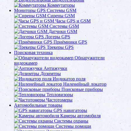
Коммутаторы
Мониторы GPS Системы GSM
Сирены GSM
Часы GPS и GSM
Системы GSM
Датчики GSM
Логеры GPS
Приёмники GPS
Трекеры GPS
Поисковая техника
Обнаружители
видеокамер
Антижучки
Дозимтры
Индикатор поля
Ниленейный локатор
Поисковые приборы
Тепловизоры
Частотомеры
Автомобильные товары
GPS навигаторы
Камеры автомобиля
Системы охраны
Системы помощи