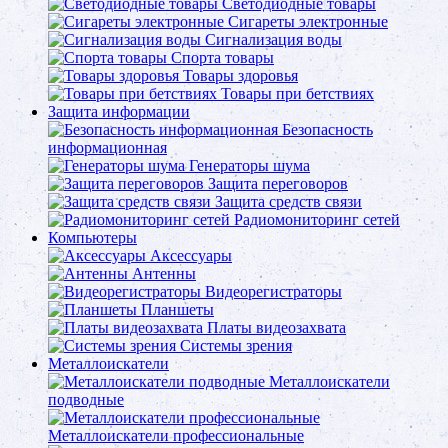
Светодиодные товары
Сигареты электронные
Сигнализация воды
Спорта товары
Товары здоровья
Товары при бетствиях
Защита информации
Безопасность
информационная
Генераторы шума
Защита переговоров
Защита средств связи
Радиомониторинг сетей
Компьютеры
Аксессуары
Антенны
Видеорегистраторы
Планшеты
Платы видеозахвата
Системы зрения
Металлоискатели
Металлоискатели
подводные
Металлоискатели профессиональные