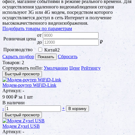
офисе, магазине событиями в режиме реального времени. Для
осуществления удаленного видеонаблюдения сегодня
используют 3G или 4G модем, посредством которого
осуществляется доступ в сеть Интернет и получение
высококачественного видеоизображения.
Подобрать товары по параметрам
от
Розничная цена
до
₽
Производство
Китай
2
Скрыть подбор
Сбросить
Показать
Товаров:
2
Сортировать по
По
:
Умолчанию
Цене
Рейтингу
Быстрый просмотр
Модем-роутер WiFiD-Link
Артикул: -
9 000
₽
за 1 шт
В наличии
-
+
В корзину
Быстрый просмотр
Модем Zyxel USB
Артикул: -