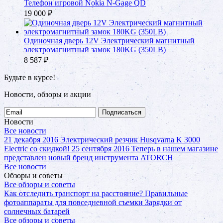
Телефон игровой Nokia N-Gage QD
19 000
₽
Одиночная дверь 12V Электрический магнитный
электромагнитный замок 180KG (350LB)
8 587
₽
Будьте в курсе!
Новости, обзоры и акции
Подписаться
Новости
Все новости
21 декабря 2016
Электрический резчик Husqvarna K 3000
Electric со скидкой!
25 сентября 2016
Теперь в нашем магазине
представлен новый бренд инструмента ATORCH
Все новости
Обзоры и советы
Все обзоры и советы
Как отследить транспорт на расстояние?
Правильные
фотоаппараты для повседневной съемки
Зарядки от
солнечных батарей
Все обзоры и советы