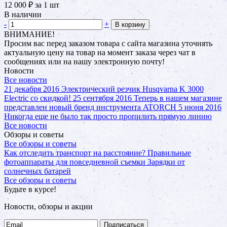
12 000
₽
за 1 шт
В наличии
-
+
В корзину
ВНИМАНИЕ!
Просим вас перед заказом товара с сайта магазина уточнять
актуальную цену на товар на момент заказа через чат в
сообщениях или на нашу электронную почту!
Новости
Все новости
21 декабря 2016
Электрический резчик Husqvarna K 3000
Electric со скидкой!
25 сентября 2016
Теперь в нашем магазине
представлен новый бренд инструмента ATORCH
5 июня 2016
Никогда еще не было так просто пропилить прямую линию
Все новости
Обзоры и советы
Все обзоры и советы
Как отследить транспорт на расстояние?
Правильные
фотоаппараты для повседневной съемки
Зарядки от
солнечных батарей
Все обзоры и советы
Будьте в курсе!
Новости, обзоры и акции
Подписаться