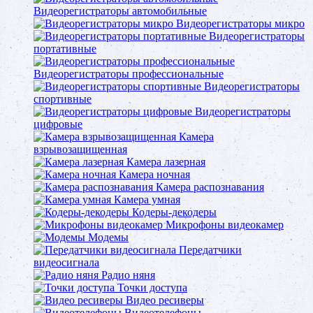
Видеорегистраторы автомобильные
Видеорегистраторы микро
Видеорегистраторы
портативные
Видеорегистраторы профессиональные
Видеорегистраторы
спортивные
Видеорегистраторы
цифровые
Камера
взрывозащищенная
Камера лазерная
Камера ночная
Камера распознавания
Камера умная
Кодеры-декодеры
Микрофоны видеокамер
Модемы
Передатчики
видеосигнала
Радио няня
Точки доступа
Видео ресиверы
Видеотелефоны