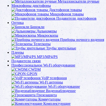
Металлоискатели ручные
Микрофоны диктофоны
Диктофонов товары
Микрофонов товары
Подавители диктофонов
Оптика
Бинокли
Дальномеры
Микроскопы
Приборы ночного видения
Телескопы
Трубы зрительные
Плееры
MP3/MP4/PS
Подавители связи
Профессиональное Wi-Fi оборудование
CWDM
GPON
VoIP телефония
Wi-Fi антенны
Wi-Fi оборудование
Видеонаблюдение
Грозозащита
Коммутаторы
Комплектующие