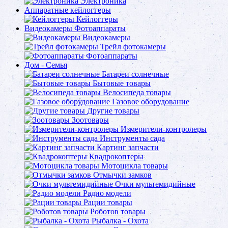
Электроника
Аппаратные кейлоггеры
Кейлоггеры
Видеокамеры Фотоаппараты
Видеокамеры
Трейл фотокамеры
Фотоаппараты
Дом - Семья
Батареи солнечные
Бытовые товары
Велосипеда товары
Газовое оборудование
Другие товары
Зоотовары
Измерители-контролеры
Инструменты сада
Картинг запчасти
Квадрокоптеры
Мотоцикла товары
Отмычки замков
Очки мультемидийные
Радио модели
Рации товары
Роботов товары
Рыбалка - Охота