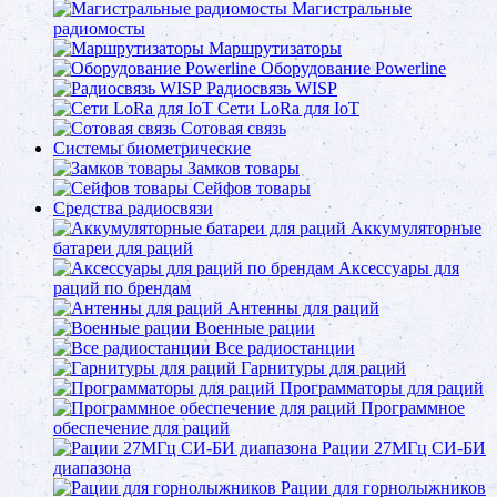
Магистральные
радиомосты
Маршрутизаторы
Оборудование Powerline
Радиосвязь WISP
Сети LoRa для IoT
Сотовая связь
Системы биометрические
Замков товары
Сейфов товары
Средства радиосвязи
Аккумуляторные
батареи для раций
Аксессуары для
раций по брендам
Антенны для раций
Военные рации
Все радиостанции
Гарнитуры для раций
Программаторы для раций
Программное
обеспечение для раций
Рации 27МГц СИ-БИ
диапазона
Рации для горнолыжников